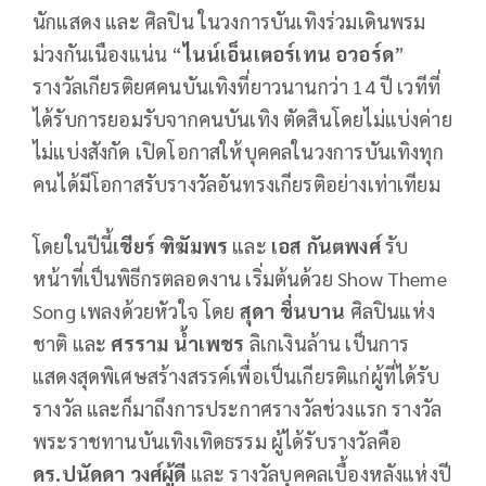
นักแสดง และ ศิลปิน ในวงการบันเทิงร่วมเดินพรม
ม่วงกันเนืองแน่น “
ไนน์เอ็นเตอร์เทน อวอร์ด
”
รางวัลเกียรติยศคนบันเทิงที่ยาวนานกว่า 14 ปี เวทีที่
ได้รับการยอมรับจากคนบันเทิง ตัดสินโดยไม่แบ่งค่าย
ไม่แบ่งสังกัด เปิดโอกาสให้บุคคลในวงการบันเทิงทุก
คนได้มีโอกาสรับรางวัลอันทรงเกียรติอย่างเท่าเทียม
โดยในปีนี้
เชียร์ ฑิฆัมพร
และ
เอส กันตพงศ์
รับ
หน้าที่เป็นพิธีกรตลอดงาน เริ่มต้นด้วย Show Theme
Song เพลงด้วยหัวใจ โดย
สุดา ชื่นบาน
ศิลปินแห่ง
ชาติ และ
ศรราม น้ำเพชร
ลิเกเงินล้าน เป็นการ
แสดงสุดพิเศษสร้างสรรค์เพื่อเป็นเกียรติแก่ผู้ที่ได้รับ
รางวัล และก็มาถึงการประกาศรางวัลช่วงแรก รางวัล
พระราชทานบันเทิงเทิดธรรม ผู้ได้รับรางวัลคือ
ดร.ปนัดดา วงศ์ผู้ดี
และ รางวัลบุคคลเบื้องหลังแห่งปี