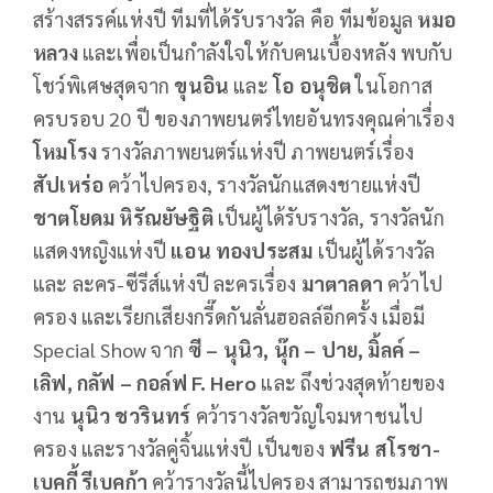
สร้างสรรค์แห่งปี ทีมที่ได้รับรางวัล คือ ทีมข้อมูล
หมอ
หลวง
และเพื่อเป็นกำลังใจให้กับคนเบื้องหลัง พบกับ
โชว์พิเศษสุดจาก
ขุนอิน
และ
โอ อนุชิต
ในโอกาส
ครบรอบ 20 ปี ของภาพยนตร์ไทยอันทรงคุณค่าเรื่อง
โหมโรง
รางวัลภาพยนตร์แห่งปี ภาพยนตร์เรื่อง
สัปเหร่อ
คว้าไปครอง, รางวัลนักแสดงชายแห่งปี
ชาตโยดม หิรัณยัษฐิติ
เป็นผู้ได้รับรางวัล, รางวัลนัก
แสดงหญิงแห่งปี
แอน ทองประสม
เป็นผู้ได้รางวัล
และ ละคร-ซีรีส์แห่งปี ละครเรื่อง
มาตาลดา
คว้าไป
ครอง และเรียกเสียงกรี๊ดกันลั่นฮอลล์อีกครั้ง เมื่อมี
Special Show จาก
ซี – นุนิว, นุ๊ก – ปาย, มิ้ลค์ –
เลิฟ, กลัฟ – กอล์ฟ F. Hero
และ ถึงช่วงสุดท้ายของ
งาน
นุนิว ชวรินทร์
คว้ารางวัลขวัญใจมหาชนไป
ครอง และรางวัลคู่จิ้นแห่งปี เป็นของ
ฟรีน สโรชา-
เบคกี้ รีเบคก้า
คว้ารางวัลนี้ไปครอง สามารถชมภาพ