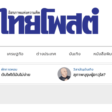
เศรษฐกิจ
ต่างประเทศ
บันเทิง
หนังสือพิม
ผักกาดหอม
วิสามัญบันเทิง
ดับไฟใต้มันไม่ง่าย
สุภาพบุรุษผู้อาวุโส?