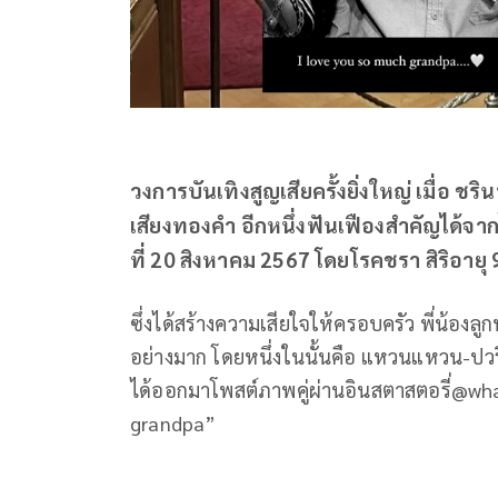
วงการบันเทิงสูญเสียครั้งยิ่งใหญ่ เมื่อ ช
เสียงทองคำ อีกหนึ่งฟันเฟืองสำคัญได้จ
ที่ 20 สิงหาคม 2567 โดยโรคชรา สิริอายุ 
ซึ่งได้สร้างความเสียใจให้ครอบครัว พี่น้อง
อย่างมาก โดยหนึ่งในนั้นคือ แหวนแหวน-ปวร
ได้ออกมาโพสต์ภาพคู่ผ่านอินสตาสตอรี่@wha
grandpa”