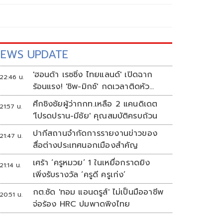
EWS UPDATE
'ฮอนด้า เรซซิ่ง ไทยแลนด์' เปิดฉาก
22:46 น.
ร้อนแรง! 'ชิพ-มิกซ์' กดเวลาติดหัว
แถว ARRC สนาม 4 ที่มัลดาลิกา
ศึกชิงชัยผู้ว่ากกท.เหลือ 2 แคนดิเดต
21:57 น.
'โปรดปราน-มีชัย' คุณสมบัติครบถ้วน
ปากีสถานจำกัดการรายงานข่าวของ
21:47 น.
สื่อต่างประเทศนอกเมืองสำคัญ
เศร้า ‘ครูหมวย’ 1 ในเหยื่อกราดยิง
21:14 น.
เพิ่งรับรางวัล ‘ครูดี ครูเก่ง’
กต.ซัด 'ทอม แอนดรูส์' ไม่เป็นมืออาชีพ
20:51 น.
จ่อร้อง HRC ปมพาดพิงไทย