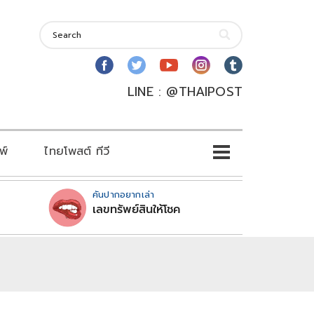
LINE : @THAIPOST
พ์
ไทยโพสต์ ทีวี
คันปากอยากเล่า
เลขทรัพย์สินให้โชค