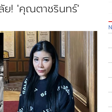
ัย! 'คุณตาชรินทร์'
N