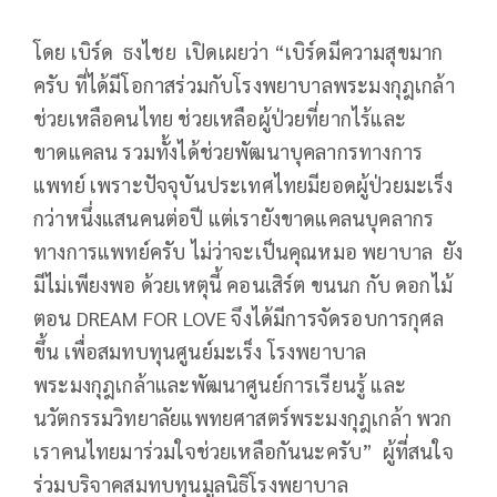
โดย เบิร์ด ธงไชย เปิดเผยว่า “เบิร์ดมีความสุขมาก
ครับ ที่ได้มีโอกาสร่วมกับโรงพยาบาลพระมงกุฎเกล้า
ช่วยเหลือคนไทย ช่วยเหลือผู้ป่วยที่ยากไร้และ
ขาดแคลน รวมทั้งได้ช่วยพัฒนาบุคลากรทางการ
แพทย์ เพราะปัจจุบันประเทศไทยมียอดผู้ป่วยมะเร็ง
กว่าหนึ่งแสนคนต่อปี แต่เรายังขาดแคลนบุคลากร
ทางการแพทย์ครับ ไม่ว่าจะเป็นคุณหมอ พยาบาล ยัง
มีไม่เพียงพอ ด้วยเหตุนี้ คอนเสิร์ต ขนนก กับ ดอกไม้
ตอน DREAM FOR LOVE จึงได้มีการจัดรอบการกุศล
ขึ้น เพื่อสมทบทุนศูนย์มะเร็ง โรงพยาบาล
พระมงกุฎเกล้าและพัฒนาศูนย์การเรียนรู้ และ
นวัตกรรมวิทยาลัยแพทยศาสตร์พระมงกุฎเกล้า พวก
เราคนไทยมาร่วมใจช่วยเหลือกันนะครับ” ผู้ที่สนใจ
ร่วมบริจาคสมทบทุนมูลนิธิโรงพยาบาล