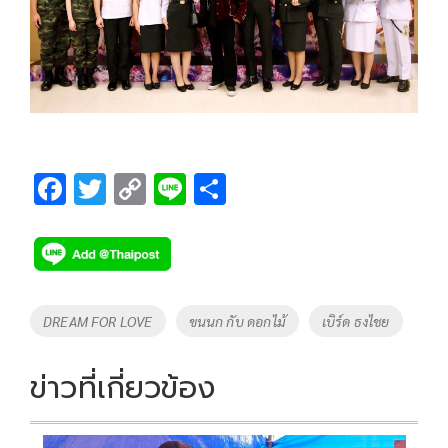
F
T
C
Li
S
ac
wi
o
n
h
e
tt
p
e
ar
b
er
y
e
o
Li
Tags
DREAM FOR LOVE
ขนนก กับ ดอกไม้
เบิร์ด ธงไชย
o
n
k
k
ข่าวที่เกี่ยวข้อง