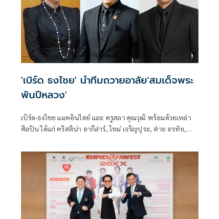
'เบิร์ด ธงไชย' นำทีมถวายอาลัย'สมเด็จพระ
พันปีหลวง'
เบิร์ด-ธงไชย แมคอินไตย์ และ ครูสลา คุณวุฒิ พร้อมด้วยเหล่า
ศิลปิน ได้แก่ คริสติน่า อากีล่าร์, ใหม่ เจริญปุระ, ต่าย อรทัย,
ก้านตอง ทุ่งเงิน และไผ่ พงศธร ร่วมแสดงความอาลัยต่อการ
สวรรคตของ สมเด็จพระนางเจ้าสิริกิติ์ พระบรมราชินีนาถ
พระบรมราชชนนีพันปีหลวง และน้อมรำลึกในพระ
มหากรุณาธิคุณอันหาที่สุดมิได้ ที่ทรงบำเพ็ญพระราชกรณียกิจ
เพื่อประโยชน์สุขของปวงชนชาวไทย ทั้งด้านการส่งเสริมอาชีพ
การอนุรักษ์ศิลปวัฒนธรรม และการดูแลประชาชนผู้ด้อยโอกาส
ตลอดระยะเวลายาวนาน