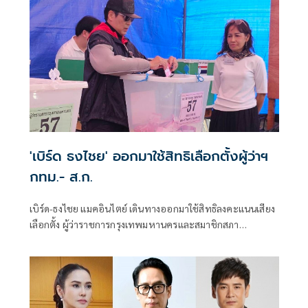
'เบิร์ด ธงไชย' ออกมาใช้สิทธิเลือกตั้งผู้ว่าฯ
กทม.- ส.ก.
เบิร์ด-ธงไชย แมคอินไตย์ เดินทางออกมาใช้สิทธิลงคะแนนเสียง
เลือกตั้ง ผู้ว่าราชการกรุงเทพมหานครและสมาชิกสภา
กรุงเทพมหานคร (ส.ก.) ณ หน่วยเลือกตั้งที่ 57 แขวงบางจาก
เขตพระโขนง กรุงเทพฯ เต็นท์บริเวณชุมชนหมู่บ้านสุขใจ ซอย
วชิรธรรมสาธิต 43 โดยมีประชาชนที่ทยอยเดินทางออกมาใช้
สิทธิลงคะแนนเสียงเลือกตั้งกันอย่างต่อเนื่อง