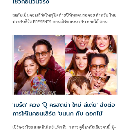
โชว์ก่อนวันจริง
สมกับเป็นคอนเสิร์ตใหญ่ปิดท้ายปีที่ทุกคนรอคอย สำหรับ ไทย
ประกันชีวิต PRESENTS คอนเสิร์ต ขนนก กับ ดอกไม้ ตอน
DREAM FOR LOVE กับการกลับมาเป็นครั้งที่ 4 ของคอนเสิร์ต
DUET เพลงรักครั้งใหม่ระหว่างซูเปอร์สตาร์ตลอดกาล เบิร์ด- ธง
ไชย แมคอินไตย์ ที่มาจับคู่ดูโอกับ 4 ศิลปินสาว ปุ๊-อัญชลี จงคดี
กิจ , คริสติน่า อากีล่าร์ , ใหม่ เจริญปุระ และ ลีเดีย ศรัณย์รัตน์
เพื่อสร้างปรากฏการณ์ดูเอ็ทเพลงรักอันสุดไพเราะและสนุกคู่กัน
อีกครั้ง ซึ่งจะจัดขึ้นวันเสาร์ที่ 23 พฤศจิกายน เวลา 19.00 น.
และวันอาทิตย์ที่ 24 พฤศจิกายน 2564 เวลา 17.00 น. ณ อิม
แพ็ค อารีน่า เมืองทองธานี
'เบิร์ด' ควง 'ปุ๊-คริสติน่า-ใหม่-ลีเดีย' ส่งต่อ
การให้ในคอนเสิร์ต 'ขนนก กับ ดอกไม้'
เบิร์ด-ธงไชย แมคอินไตย์ แท็กทีม 4 สาว คู่จิ้นหนึ่งเดียวคนนี้ ปุ๊-