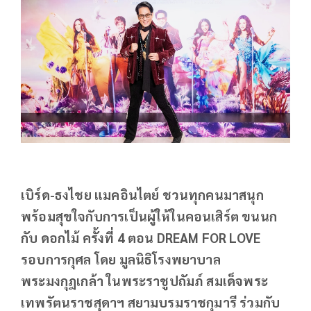
เบิร์ด-ธงไชย แมคอินไตย์ ชวนทุกคนมาสนุก
พร้อมสุขใจกับการเป็นผู้ให้ในคอนเสิร์ต ขนนก
กับ ดอกไม้ ครั้งที่ 4 ตอน DREAM FOR LOVE
รอบการกุศล โดย มูลนิธิโรงพยาบาล
พระมงกุฎเกล้า ในพระราชูปถัมภ์ สมเด็จพระ
เทพรัตนราชสุดาฯ สยามบรมราชกุมารี ร่วมกับ