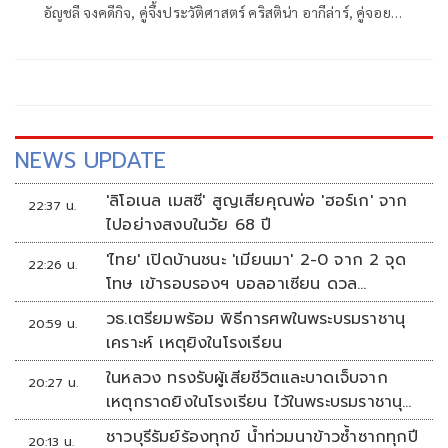
อัญชลี จงคดีกิจ, คู่จึ้งประวัติศาสตร์ คริสติน่า อากีล่าร์, คู่จอย
สุดฤทธิ์สุดเดช ใหม่ เจริญปุระ และคู่จี๊ดน้องเล็กพริกขี้หนู ลีเดีย
ศรัณย์รัชต์ ชวนแฟนๆ ร่วมส่งต่อความรัก ในคอนเสิร์ตดูเอต
เพลงรัก “ขนนก กับ ดอกไม้” ครั้งที่ 4 ตอน DREAM FOR LOVE
รอบการกุศล
NEWS UPDATE
'ลิโอเนล เมสซี' สูญเสียคุณพ่อ 'ฮอร์เก' จาก
22:37 น.
ไปอย่างสงบในวัย 68 ปี
'ไทย' เปิดบ้านชนะ 'เมียนมา' 2-0 จาก 2 จุด
22:26 น.
โทษ เข้ารอบรองฯ บอลอาเซียน ดวล
'สิงคโปร์'
วธ.เตรียมพร้อม พิธีการศพในพระบรมราชานุ
20:59 น.
เคราะห์ เหตุยิงในโรงเรียน
ในหลวง ทรงรับผู้เสียชีวิตและบาดเจ็บจาก
20:27 น.
เหตุกราดยิงในโรงเรียน ไว้ในพระบรมราชานุ
เคราะห์
ชาวบุรีรัมย์ร้องทุกข์ น้ำท่วมนาข้าวซ้ำซากทุกปี
20:13 น.