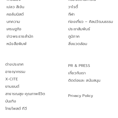
เปลว สีเงิน
วาไรตี้
คอลัมนิสต์
กีฬา
บทความ
ท่องเที่ยว – ศิลปวัฒนธรรม
เศรษฐกิจ
ประชาสัมพันธ์
ข่าวพระราชสำนัก
ภูมิภาค
หนังสือพิมพ์
สิ่งแวดล้อม
ต่างประเทศ
PR & PRESS
อาชญากรรม
เกี่ยวกับเรา
X-CITE
ติดต่อและ สนับสนุน
ยานยนต์
สาธารณสุข-คุณภาพชีวิต
Privacy Policy
บันเทิง
ไทยโพสต์ ทีวี