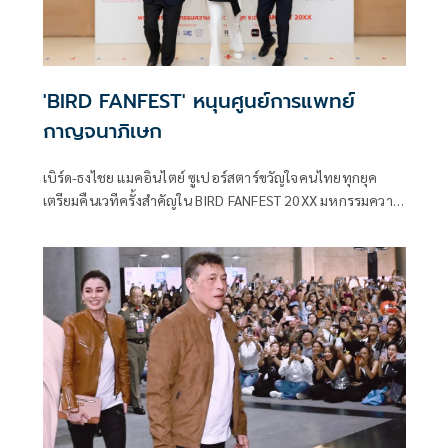
'BIRD FANFEST' หนุนศูนย์การแพทย์
กาญจนาภิเษก
เบิร์ด-ธงไชย แมคอินไตย์ ซูเปอร์สตาร์ขวัญใจคนไทยทุกยุค
เตรียมคืนเวทีครั้งสำคัญใน BIRD FANFEST 20XX มหกรรมความ
สนุกระดับ FANFEST ในรอบการแสดงวันศุกร์ที่ 21 พฤศจิกายน
2568 เวลา 20.00 น. ณ อิมแพ็ค อารีน่า เมืองทองธานี ซึ่งเป็น
รอบพิเศษเพื่อการกุศล โดยรายได้จากการจำหน่ายบัตรรอบดัง
กล่าวจะนำไปสมทบทุนสร้างอาคารหอผู้ป่วยในแห่งใหม่ของ
ศูนย์การแพทย์กาญจนาภิเษก คณะแพทยศาสตร์ศิริราช
พยาบาล มหาวิทยาลัยมหิดล