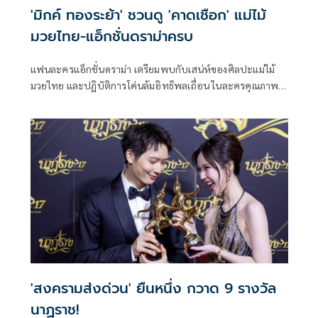
'มิกค์ ทองระย้า' ชวนดู 'คาดเชือก' แม่ไม้
มวยไทย-แอ็กชั่นดราม่าครบ
แฟนละครแอ็กชั่นดราม่า เตรียมพบกับเสน่ห์ของศิลปะแม่ไม้
มวยไทย และปฏิบัติการโค่นล้มอิทธิพลเถื่อน ในละครคุณภาพ
เรื่อง “คาดเชือก” ผลงานจากค่าย ดีด้า วิดีโอ โปรดักชั่น จากบท
ประพันธ์ของ บัณฑิต ฤทธิ์ถกล บทโทรทัศน์โดย สถาพร สุชาติ
กำกับการแสดงโดย วิชัย นิ่มสกุล นำแสดงโดย มิกค์ ทองระย้า,
โบว์ เมลดา, เคลลี่ ธนะพัฒน์ และ จั๊กจั่น อคัมย์สิริ
'สงครามส่งด่วน' ยืนหนึ่ง กวาด 9 รางวัล
นาฏราช!