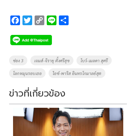
F
T
C
Li
S
ac
wi
o
n
h
e
tt
p
e
ar
b
er
y
e
o
Li
Tags
ช่อง 3
เจมส์-จิรายุ ตั้งศรีสุข
โบว์-เมลดา สุศรี
o
n
โลกหมุนรอบเธอ
ไอซ์-พาริส อินทรโกมาลย์สุต
k
k
ข่าวที่เกี่ยวข้อง