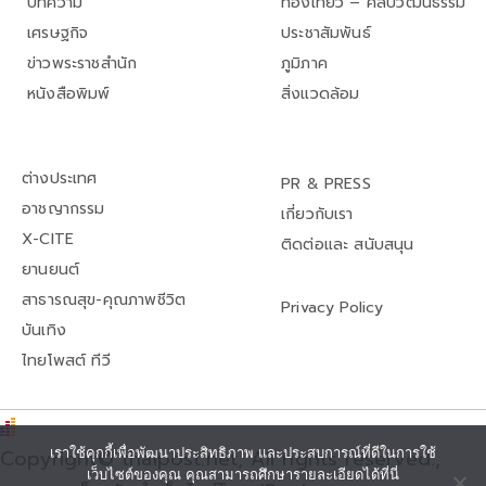
บทความ
ท่องเที่ยว – ศิลปวัฒนธรรม
เศรษฐกิจ
ประชาสัมพันธ์
ข่าวพระราชสำนัก
ภูมิภาค
หนังสือพิมพ์
สิ่งแวดล้อม
ต่างประเทศ
PR & PRESS
อาชญากรรม
เกี่ยวกับเรา
X-CITE
ติดต่อและ สนับสนุน
ยานยนต์
สาธารณสุข-คุณภาพชีวิต
Privacy Policy
บันเทิง
ไทยโพสต์ ทีวี
Copyright© thaipost.net, All rights reserved.,
เราใช้คุกกี้เพื่อพัฒนาประสิทธิภาพ และประสบการณ์ที่ดีในการใช้
เว็บไซต์ของคุณ คุณสามารถศึกษารายละเอียดได้ที่นี่