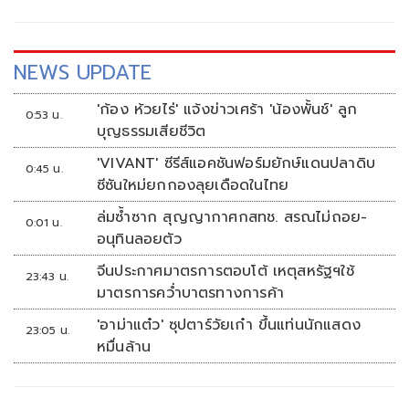
ณรงค์วิชัย รองกรรมการผู้อำนวยการ สำนักผลิตรายการ บริษัท
บีอีซี เวิลด์ จำกัด (มหาชน) เพื่อความเป็นสิริมงคลเนื่องในโอกาส
วันปีใหม่ไทย
NEWS UPDATE
'ก้อง ห้วยไร่' แจ้งข่าวเศร้า 'น้องพั้นช์' ลูก
0:53 น.
บุญธรรมเสียชีวิต
'VIVANT' ซีรีส์แอคชันฟอร์มยักษ์แดนปลาดิบ
0:45 น.
ซีซันใหม่ยกกองลุยเดือดในไทย
ล่มซ้ำซาก สุญญากาศกสทช. สรณไม่ถอย-
0:01 น.
อนุทินลอยตัว
จีนประกาศมาตรการตอบโต้ เหตุสหรัฐฯใช้
23:43 น.
มาตรการคว่ำบาตรทางการค้า
'อาม่าแต๋ว' ซุปตาร์วัยเก๋า ขึ้นแท่นนักแสดง
23:05 น.
หมื่นล้าน