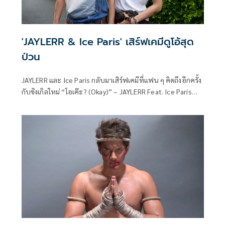
'JAYLERR & Ice Paris' เสิร์ฟเคมีดูโอ้สุด
ป่วน
JAYLERR และ Ice Paris กลับมาเสิร์ฟเคมีที่แฟน ๆ คิดถึงอีกครั้ง
กับซิงเกิลใหม่ “โอเค๊ะ? (Okay)” – JAYLERR Feat. Ice Paris
โดยหยิบเรื่องราวการแย่งจีบผู้หญิงของเพื่อนชายสองคนมา
ถ่ายทอดในมู้ดกวน ๆ สนุก ๆ ผ่านการประชันเสน่ห์แบบไม่มีใคร
ยอมใคร ทั้งหยอด ทั้งแซว ทั้งขัดแข้งขัดขากันตลอดเพลง