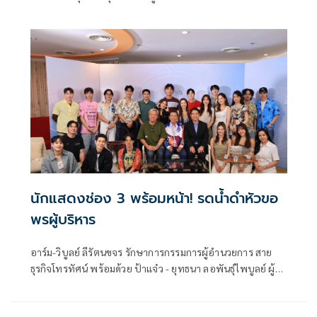
ดึงสติ! เล่าหมดเปลือกกับช่วงชีวิตที่พังที่สุด สังสรรค์ทุกคืนแทบ
ไม่ได้นอนเป็นปี จนสุขภาพพัง ภูมิแพ้กำเริบ กลับมาได้เพราะกฎ
เหล็กจากภรรยา ยอมรับไม่มีอะไรได้มาง่าย ๆ
นักแสดงช่อง 3 พร้อมหน้า! รดน้ำดำหัวขอ
พรผู้บริหาร
อาร์ม-วิบูลย์ ลีรัตนขจร รักษาการกรรมการผู้อำนวยการ สาย
ธุรกิจโทรทัศน์ พร้อมด้วย ป้าแจ๋ว - ยุทธนา ลอพันธุ์ไพบูลย์ ผู้จัด
ละคร นำทัพนักแสดงช่อง 3 พร้อมใจกันร่วมสืบสานประเพณี
ไทย เข้ารดน้ำดำหัว ขอพรผู้บริหารที่เคารพนับถืออย่าง สมรักษ์