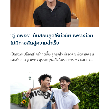
'ตู่ ภพธร' เน้นสอนลูกให้มีวินัย เพราะชีวิต
ไม่มีทางลัดสู่ความสำเร็จ
เปิดหมดเปลือกสไตล์การเลี้ยงลูกยุคใหม่ของคุณพ่อสายคอน
เทนต์อย่าง ตู่-ภพธร สุนทรญาณกิจ ในรายการ MY DADDY
James ตั้งแต่ไม่ตีลูก ไม่ใช้จอเป็นพี่เลี้ยง ไปจนถึงการปลูกฝัง
วินัยและความรับผิดชอบ