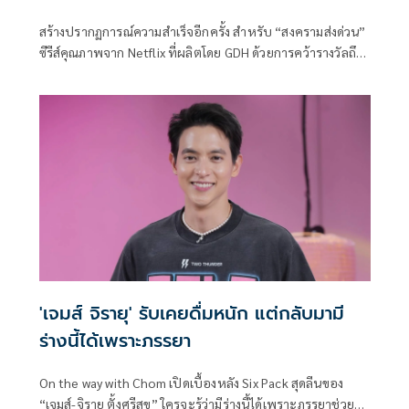
สร้างปรากฏการณ์ความสำเร็จอีกครั้ง สำหรับ “สงครามส่งด่วน”
ซีรีส์คุณภาพจาก Netflix ที่ผลิตโดย GDH ด้วยการคว้ารางวัลถึง
9 สาขา จากงานประกาศรางวัลนาฏรา
'เจมส์ จิรายุ' รับเคยดื่มหนัก แต่กลับมามี
ร่างนี้ได้เพราะภรรยา
On the way with Chom เปิดเบื้องหลัง Six Pack สุดลีนของ
“เจมส์-จิรายุ ตั้งศรีสุข” ใครจะรู้ว่ามีร่างนี้ได้เพราะภรรยาช่วย