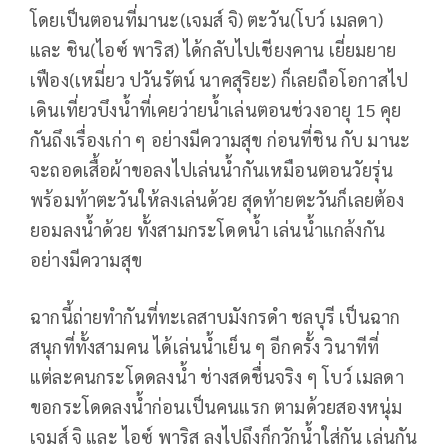
โดยเป็นตอนที่มานะ(เจมส์ จิ) ตะวัน(โบว์ เมลดา)
และ ชิน(ไอซ์ พาริส) ได้กลับไปเชียงคาน เยี่ยมยาย
เฟือง(เหมี่ยว ปวันรัตน์ นาคสุริยะ) ก็เลยถือโอกาสไป
เดินเที่ยวบึงน้ำที่เคยว่ายน้ำเล่นตอนช่วงอายุ 15 คุย
กันถึงเรื่องเก่า ๆ อย่างมีความสุข ก่อนที่ชิน กับ มานะ
จะถอดเสื้อผ้าขอลงไปเล่นน้ำกันเหมือนตอนวัยรุ่น
พร้อมท้าตะวันให้ลงเล่นด้วย สุดท้ายตะวันก็เลยต้อง
ยอมลงน้ำด้วย ทั้งสามกระโดดน้ำ เล่นน้ำแกล้งกัน
อย่างมีความสุข
ฉากนี้ถ่ายทำกันที่ทะเลสาบมังกรดำ ชลบุรี เป็นฉาก
สนุกที่ทั้งสามคน ได้เล่นน้ำเย็น ๆ อีกครั้ง วินาทีที่
แต่ละคนกระโดดลงน้ำ ช่างสดชื่นจริง ๆ โบว์ เมลดา
ขอกระโดดลงน้ำก่อนเป็นคนแรก ตามด้วยสองหนุ่ม
เจมส์ จิ และ ไอซ์ พาริส ลงไปถึงก็กวักน้ำใส่กัน เล่นกัน