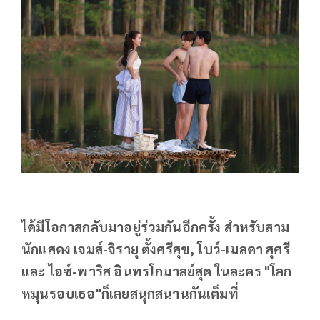
ได้มีโอกาสกลับมาอยู่ร่วมกันอีกครั้ง สำหรับสาม
นักแสดง เจมส์-จิรายุ ตั้งศรีสุข, โบว์-เมลดา สุศรี
และ ไอซ์-พาริส อินทรโกมาลย์สุต ในละคร "โลก
หมุนรอบเธอ"ก็เลยสนุกสนานกันเต็มที่