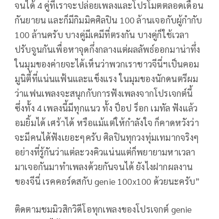
จนได้ 4 คู่ที่เราจะปล่อยเพลงและโปรโมตตลอดเดือน
กันยายน และก็มีกิมมิคศิลปิน 100 ล้านเจอกับผู้กำกับ
100 ล้านครับ บางคู่มีเคมีที่ตรงกัน บางคู่ก็ใช้เวลา
ปรับจูนกันเพื่อหาจุดกึ่งกลางแต่ผลลัพธ์ออกมาน่าทึ่ง
ในมุมของค่ายจะได้เห็นว่าพวกเราชาวจีนี่ฯเป็นคอม
มูนิตี้ที่แน่นแฟ้นและแข็งแรง ในมุมของนักดนตรีผม
ว่าแฟนเพลงจะสนุกกับการฟังเพลงจากโปรเจกต์นี้
ซึ่งทั้ง 4 เพลงนี้มีทุกแนว ทั้ง ป็อป ร็อก เมทัล ฟังแล้ว
อมยิ้มได้ เศร้าได้ หรือแม้แต่ให้กำลังใจ ก็คาดหวังว่า
จะมีคนได้ฟังเยอะๆครับ ศิลปินทุกวงทุ่มเทมากจริงๆ
อย่างที่รู้กันว่าแต่ละวงคิวแน่นแต่ก็พยายามหาเวลา
มาเจอกันมาทำเพลงด้วยกันจนได้ ยังไงฝากผลงาน
ของจีนี่ เรคคอร์ดสกับ genie 100x100 ด้วยนะครับ”
ติดตามชมมิวสิกวิดีโอทุกเพลงของโปรเจกต์ genie