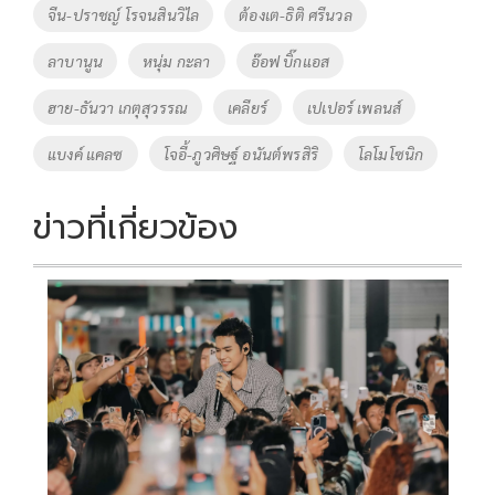
จีน-ปราชญ์ โรจนสินวิไล
ต้องเต-ธิติ ศรีนวล
ลาบานูน
หนุ่ม กะลา
อ๊อฟ บิ๊กแอส
ฮาย-ธันวา เกตุสุวรรณ
เคลียร์
เปเปอร์ เพลนส์
แบงค์ แคลซ
โจอี้-ภูวศิษฐ์ อนันต์พรสิริ
โลโมโซนิก
ข่าวที่เกี่ยวข้อง