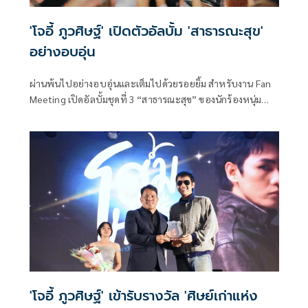
'โจอี้ ภูวศิษฐ์' เปิดตัวอัลบั้ม 'สาธารณะสุข'
อย่างอบอุ่น
ผ่านพ้นไปอย่างอบอุ่นและเต็มไปด้วยรอยยิ้ม สำหรับงาน Fan
Meeting เปิดอัลบั้มชุดที่ 3 “สาธารณะสุข” ของนักร้องหนุ่ม
เลือดอีสานขวัญใจมหาชน “โจอี้-ภูวศิษฐ์ อนันต์พรสิริ” จากค่าย
genie records
'โจอี้ ภูวศิษฐ์' เข้ารับรางวัล 'ศิษย์เก่าแห่ง