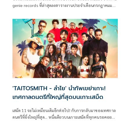
genie records ที่ล่าสุดลงตารางงานประจำเดือนกรกฎาคมมา
แบบเนืองแน่น ทำเอาแฟน ๆ แห่คอมเมนต์แสดงความดีใจ
พร้อมปักหมุดไปเจอกันตามงานต่าง ๆ ตลอดทั้งเดือน
'TAITOSMITH - ลำไย' นำทัพเขย่าเกาะ!
เทศกาลดนตรีที่ใหญ่ที่สุดบนเกาะเสม็ด
เสม็ด 11 จะไม่เหมือนเดิมอีกต่อไป! กับการกลับมาของเทศกาล
ดนตรีที่ยิ่งใหญ่ที่สุด... หนึ่งเดียวบนเกาะเสม็ดที่ทุกคนรอคอย
JINRO presents Samed in Love 11 โดยผู้จัด CI Showbiz ที่ปี