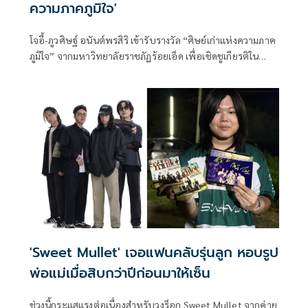
ความภาคภูมิใจ'
โจอี้-ภูวศิษฐ์ อนันต์พรสิริ เข้ารับรางวัล “ศิษย์เก่าแห่งความภาค
ภูมิใจ” จากมหาวิทยาลัยราชภัฏร้อยเอ็ด เพื่อเชิดชูเกียรติใน
ฐานะศิษย์เก่าผู้สร้างชื่อเสียงและเป็นแรงบันดาลใจให้กับสังคม
ภายในงานคอนเสิร์ตการกุศล “โฮม to Home” ซึ่งจัดขึ้นเมื่อวัน
ก่อน ณ โรงแรมเพชรรัตน์ การ์เด้นท์ จังหวัดร้อยเอ็ด
'Sweet Mullet' เจอแฟนคลับรุ่นลูก หอบรูป
พ่อแม่เมื่อสิบกว่าปีก่อนมาให้เซ็น
ช่วงนี้กระแสแรงต่อเนื่องสำหรับวงร็อก Sweet Mullet จากค่าย