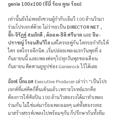
genie 100x100 (จีนี่ ร้อย คูณ ร้อย)
เท่านั้นยังไม่พอยังชวนผู้กำกับเอ็มวี 100 ล้านวิวมา
ร่วมโปรเจกต์ด้วย ไม่ว่าจะเป็น
DIRECTOR NET ,
จั๊ก-จิรัฏฐ์ สมภักดี , ต้องเต-ธิติ ศรีนวล
และ
จีน-
ปราชญ์ โรจนสินวิไล
แต่ใครจะคู่กัน ใครจะกำกับให้
ใคร อดใจรออีกนิด..เริ่มปล่อยเพลงแรกวันพุธที่ 4
กันยายนนี้ และเพลงต่อๆไปทุกวันพุธของเดือน
กันยายน ติดตามยูทูปช่อง Genierock ไว้ได้เลย
อ๊อฟ บิ๊กแอส
Executive Producer เล่าว่า “เป็นโปร
เจกต์ที่แค่คิดก็ตื่นเต้นแล้ว เพราะโจทย์แรกคือ
ต้องการให้ศิลปิน 100 ล้านวิวสองวงได้มาทำเพลง
ร่วมกัน ไม่ใช่แค่มาร้องเพลงเฉยๆ แต่ทั้งสองวงจะ
มาสร้างสรรค์เพลงไปพร้อมๆกัน ก็ปรึกษากันทั้งทีม