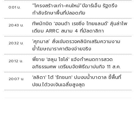
“โครงสร้างเก่า-คนใหม่”บีอาร์เอ็น รัฐตรึง
0:01 น.
กำลังรักษาพื้นที่ปลอดภัย
ทัพนักบิด 'ฮอนด้า เรซซิ่ง ไทยแลนด์' ลุ้นล่าโพ
20:43 น.
เดียม ARRC สนาม 4 ที่มัลดาลิกา
‘ศุภมาส’ สั่งเข้มตรวจคลินิกเสริมความงาม
20:32 น.
ย้ำโฆษณาราคาต้องจ่ายจริง
พี่ชาย 'ฮลุน โซโล่' แจ้งกำหนดการสวด
20:12 น.
อภิธรรมศพ เตรียมจัดพิธีฌาปนกิจ 11 ส.ค.
'ลลิดา' โต้ 'รักชนก' ปมงบน้ำบาดาล ชี้พื้นที่
20:07 น.
ปชน.ได้วงเงินเฉลี่ยสูงสุด