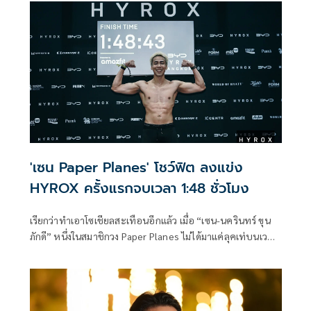
นี้ได้ยกทั้งเกาะให้กลายเป็น Beach Festival เต็มรูปแบบ ที่พา
ทุกคน ร้อง เล่น เต้นบนน้ำ
'เซน Paper Planes' โชว์ฟิต ลงแข่ง
HYROX ครั้งแรกจบเวลา 1:48 ชั่วโมง
เรียกว่าทำเอาโซเชียลสะเทือนอีกแล้ว เมื่อ “เซน-นครินทร์ ขุน
ภักดี” หนึ่งในสมาชิกวง Paper Planes ไม่ได้มาแค่ลุคเท่บนเวที
แต่ล่าสุดขอพลิกบทบาทมาโชว์ความฟิต ลงสนามแข่ง HYROX
(ไฮร็อกซ์) กีฬาฟิตเนสระดับโลกที่กำลังมาแรง ซึ่งเป็นการ
แข่งขันที่รวมทั้งการวิ่ง (Running) และการฝึกความแข็งแรงแบบ
Functional Training ไว้ในสนามเดียว