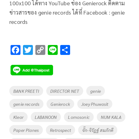
100x100 ได้ทาง YouTube ช่อง Genierock ติดตาม
ข่าวสารของ genie records ได้ที่ Facebook : genie
records
F
T
C
Li
S
ac
wi
o
n
h
e
tt
p
e
ar
b
er
y
e
o
Li
Tags
BANK PREETI
DIRECTOR NET
genie
o
n
genie records
Genierock
Joey Phuwasit
k
k
Klear
LABANOON
Lomosonic
NUM KALA
Paper Planes
Retrospect
จั๊ก-จิรัฏฐ์ สมภักดี