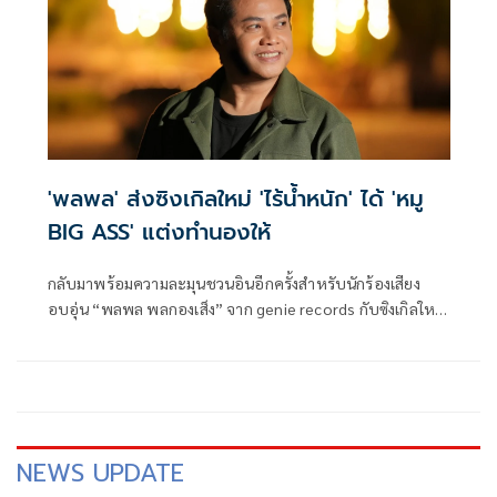
'พลพล' ส่งซิงเกิลใหม่ 'ไร้น้ำหนัก' ได้ 'หมู
BIG ASS' แต่งทำนองให้
กลับมาพร้อมความละมุนชวนอินอีกครั้งสำหรับนักร้องเสียง
อบอุ่น “พลพล พลกองเส็ง” จาก genie records กับซิงเกิลใหม่
ล่าสุด “ไร้น้ำหนัก” เพลงรักฟีลล่องลอยที่ได้ทีมคุณภาพอย่าง
Mango Team มาร่วมสร้างสรรค์ให้เป็นครั้งแรก โดยเพลงนี้ได้
“หมู BIG ASS” มารับหน้าที่แต่งทำนองและ “เหนือวงศ์” มาแต่ง
เนื้อให้ ถ่ายทอดอารมณ์ความรักในมุมที่ไม่สมบูรณ์แบบ แต่ยัง
เต็มไปด้วยความปรารถนาดี
NEWS UPDATE