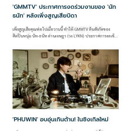
'GMMTV' ประกาศการงดร่วมงานของ 'นัท
ธนัท' หลังเพิ่งสูญเสียบิดา
เพิ่งสูญเสียคุณพ่อไปเมื่อวานนี้ ทำให้ GMMTV ต้นสังกัดของ
ศิลปินหนุ่ม นัท-ธนัท ด่านเจษฎา (วง LYKN) ประกาศการงดเข้า
ร่วมงานในช่วงนี้
'PHUWIN' อบอุ่นเกินต้าน! ในซิงเกิลใหม่