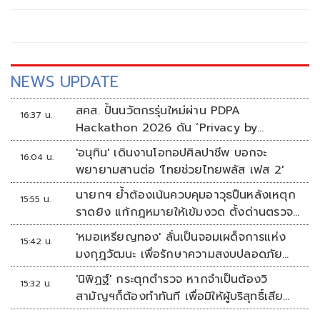
ไทย ในงาน "Dare You to Death Final EP. Fan Meeting" ซึ่ง
เป็นการรวมตัวครั้งสำคัญของทีมนักแสดง นำโดย “จุง-อาเชน
ไอย์ดึน” และ “ดัง-ณัฎฐ์ชัย บุญประเสริฐ”
NEWS UPDATE
สคส. ปั้นนวัตกรรุ่นใหม่ผ่าน PDPA
16:37 น.
Hackathon 2026 ดัน ‘Privacy by
Design for all’ สู่โซลูชันคุ้มครองข้อมูลส่วน
'อนุทิน' เดินงานโอทอปศิลปาชีพ บอกจะ
16:04 น.
บุคคลที่ใช้ได้จริง
พยายามสานต่อ 'ไทยช่วยไทยพลัส เฟส 2'
นายกฯ ย้ำต้องเน้นควบคุมอาวุธปืนหลังเหตุก
15:55 น.
ราดยิง แก้กฎหมายให้เข้มงวด ตั้งด่านตรวจ
เพิ่ม
'หมอเหรียญทอง' ลั่นเป็นจอมเผด็จการแห่ง
15:42 น.
มงกุฎวัฒนะ เพื่อรักษาความสงบปลอดภัย
ภายในรพ.
'นิพิฏฐ์' กระตุกตำรวจ หากจำเป็นต้องวิ
15:32 น.
สามัญฯก็ต้องทำทันที เพื่อมิให้ผู้บริสุทธิ์เสีย
ชีวิตเพิ่ม