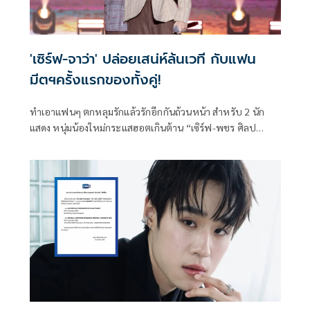
'เซิร์ฟ-จาว่า' ปล่อยเสน่ห์ล้นเวที กับแฟน
มีตฯครั้งแรกของทั้งคู่!
ทำเอาแฟนๆ ตกหลุมรักแล้วรักอีกกันถ้วนหน้า สำหรับ 2 นัก
แสดง หนุ่มน้องใหม่กระแสฮอตเกินต้าน “เซิร์ฟ-พชร ศิลป
สุนทร” และ “จาว่า-พบธรรม หรรษา” จาก “GMMTV” คอน
เทนต์โพรไวเดอร์ชั้นนำของเมืองไทย ที่สร้างความทรงจำแรก
ปล่อยเสน่ห์ล้นเวที พร้อมเอนเนอร์จี้เต็มร้อยโชว์จัดเต็มครบทุก
โมเมนต์ จนแฟนๆ ใจละลาย