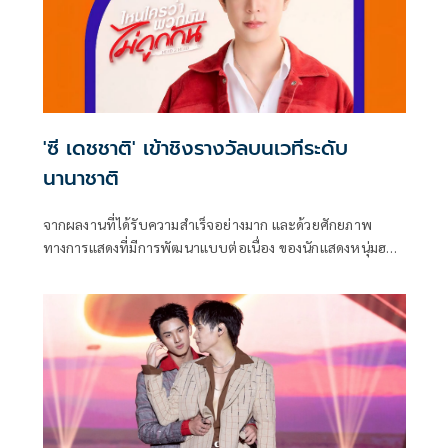
'ซี เดชชาติ' เข้าชิงรางวัลบนเวทีระดับ
นานาชาติ
จากผลงานที่ได้รับความสำเร็จอย่างมาก และด้วยศักยภาพ
ทางการแสดงที่มีการพัฒนาแบบต่อเนื่อง ของนักแสดงหนุ่มฮอต
มาแรงเกินต้านอย่าง ซี-เดชชาติ ทาศิลป์ จาก GMMTV คอน
เทนต์โพรไวเดอร์ชั้นนำของ เมืองไทย ในเครือบริษัท เดอะ วัน
เอ็นเตอร์ไพรส์ จำกัด (มหาชน)