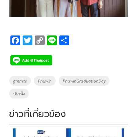
F
T
C
Li
S
ac
wi
o
n
h
e
tt
p
e
ar
b
er
y
e
o
Li
Tags
gmmtv
Phuwin
PhuwinGraduationDay
o
n
บันเทิง
k
k
ข่าวที่เกี่ยวข้อง