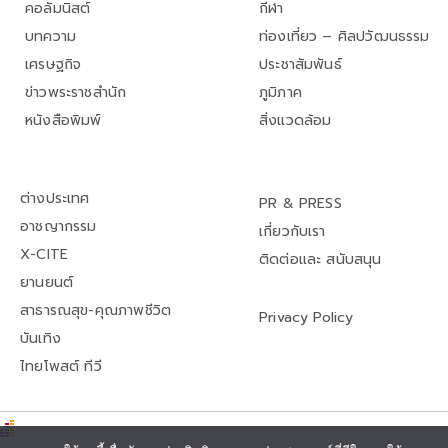
คอลัมนิสต์
กีฬา
บทความ
ท่องเที่ยว – ศิลปวัฒนธรรม
เศรษฐกิจ
ประชาสัมพันธ์
ข่าวพระราชสำนัก
ภูมิภาค
หนังสือพิมพ์
สิ่งแวดล้อม
ต่างประเทศ
PR & PRESS
อาชญากรรม
เกี่ยวกับเรา
X-CITE
ติดต่อและ สนับสนุน
ยานยนต์
สาธารณสุข-คุณภาพชีวิต
Privacy Policy
บันเทิง
ไทยโพสต์ ทีวี