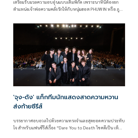
เตรียมรับมวลความอบอุ่นแบบเต็มพิกัด เพราะนาทีนี้ต้องยก
ตำแหน่งเจ้าพ่อความคลั่งรักให้กับหนุ่มฮอต PHUWIN หรือ ภูวิ
นทร์ ตั้งศักดิ์ยืน จาก RISER MUSIC ที่ล่าสุดส่งซิงเกิล แค่นาที
เดียว (A Minute) เพลงช้าสไตล์ POP ฟีลกู๊ด การันตีคุณภาพจาก
ปลายปากกาของ ภานุธิศ ลืออุดมธนา หรือ ”ข้าว fellow fellow
และบทบาทการเป็นโปรดิวเซอร์ร่วมกับ พงศธร เจนนุภาคจร
พร้อมคว้า เบนซ์-จิตตานันท์ ศิริสัมฤทธิ์ นักแสดงสาวสวยมาแรง
มาร่วมเติมเต็มไวบ์สุดละมุนในมิวสิกวิดีโอ
'จุง-ดัง' แท็กทีมนักแสดงสาดความหวาน
ส่งท้ายซีรีส์
บรรยากาศอบอวลไปด้วยความทรงจำและสุดยอดความประทับ
ใจ สำหรับแฟนซีรีส์เรื่อง “Dare You to Death ไขคดีเป็น เห็น
คดีตาย” จาก “GMMTV” คอนเทนต์โพรไวเดอร์ชั้นนำของเมือง