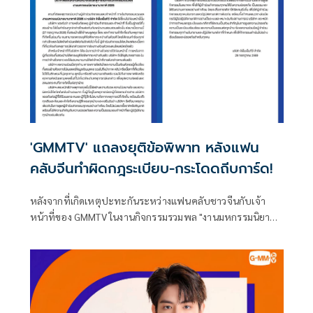
'GMMTV' แถลงยุติข้อพิพาท หลังแฟน
คลับจีนทำผิดกฎระเบียบ-กระโดดถีบการ์ด!
หลังจากที่เกิดเหตุปะทะกันระหว่างแฟนคลับชาวจีนกับเจ้า
หน้าที่ของ GMMTV ในงานกิจกรรมรวมพล "งานมหกรรมนิยาย
นานาชาติ 2026" เมื่อแฟนคลับชาวจีนรายหนึ่งทำผิดกฎ
ระเบียบของงาน โดยแฟนคลับชาวไทยหลายคนมีการโพสต์ถึง
เหตุการร์ดังกล่าวเต็มโซเชียล