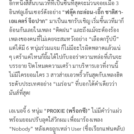
อีกหนึ่งสีสันบนเวทีที่เป็นซีนที่สุดจะม่วนจอยเมื่อ 3
อินฟลูเอ็นเซอร์ดังอย่าง “
ฟลุ๊ค กะล่อน-เอิ๊ก ชาลิสา-
เอแคลร์ จือปาก
” มาเป็นแขกรับเชิญ เริ่มขึ้นเวทีมาก็
อ้อนกันเลยในเพลง “ติดฝน” และถึงแม้จะต้องร้อง
เพลงของคนที่ไม่เคยจะสมหวังอย่าง “เลือดกรุ๊ปบี”
แต่ได้มี 6 หนุ่มร่วมแจม ก็ไม่มีอะไรผิดพลาดแล้วแน่
ๆ เศร้าแค่ไหนก็ยิ้มได้ไปกับออร่าความหล่อที่เกินจะ
บรรยาย ปิดโหมดความเศร้า มาบริหารเอวที่งานนี้
ไม่มีใครยอมใคร 3 สาวส่ายเอวพริ้วกันสุดกับเพลงฮิต
ระดับประเทศอย่าง “เมร่อน” ที่บอกได้คำเดียวว่า
มันส์ที่สุด!
เอเนอจี้ 6 หนุ่ม “
PROXIE (พร็อกซี)
” ไม่มีคำว่าแผ่ว
พร้อมยอมปรับลุคใส่วิกผม เพื่อมาร้องเพลง
“Nobody” หลังเคยถูกเหล่า User (ชื่อเรียกแฟนคลับ)