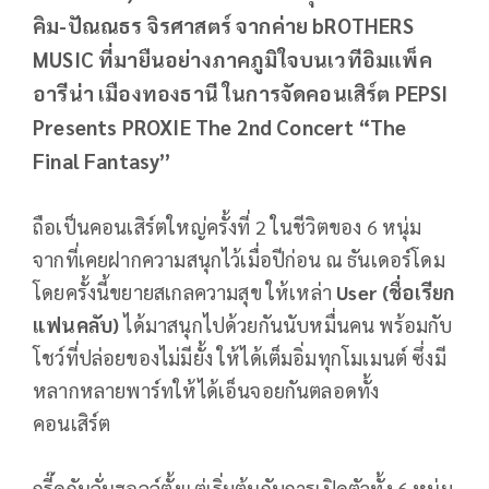
คิม-ปัณณธร จิรศาสตร์ จากค่าย bROTHERS
MUSIC ที่มายืนอย่างภาคภูมิใจบนเวทีอิมแพ็ค
อารีน่า เมืองทองธานี ในการจัดคอนเสิร์ต PEPSI
Presents PROXIE The 2nd Concert “The
Final Fantasy”
ถือเป็นคอนเสิร์ตใหญ่ครั้งที่ 2 ในชีวิตของ 6 หนุ่ม
จากที่เคยฝากความสนุกไว้เมื่อปีก่อน ณ ธันเดอร์โดม
โดยครั้งนี้ขยายสเกลความสุข ให้เหล่า
User (ชื่อเรียก
แฟนคลับ)
ได้มาสนุกไปด้วยกันนับหมื่นคน พร้อมกับ
โชว์ที่ปล่อยของไม่มียั้ง ให้ได้เต็มอิ่มทุกโมเมนต์ ซึ่งมี
หลากหลายพาร์ทให้ได้เอ็นจอยกันตลอดทั้ง
คอนเสิร์ต
กรี๊ดกันลั่นฮอลล์ตั้งแต่เริ่มต้นกับการเปิดตัวทั้ง 6 หนุ่ม