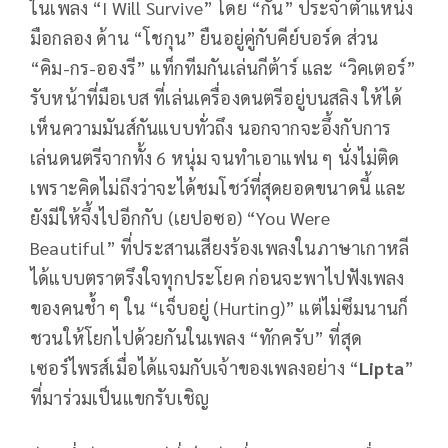
ในเพลง “I Will Survive” โดย “กัน” ประจำตำแหน่ง
มือกลอง ด้าน “โชกุน” ยืนอยู่คู่กับคีย์บอร์ด ส่วน
“คิม-กร-อองรี” แท็กทีมกันเล่นกีต้าร์ และ “วิคเตอร์”
รับหน้าที่มือเบส ที่เล่นเครื่องดนตรีอยู่บนสลิง ให้ได้
เห็นความมันส์กันแบบทั่วถึง นอกจากจะอึ้งกับการ
เล่นดนตรีจากทั้ง 6 หนุ่ม จนทำเอาแฟน ๆ นั่งไม่ติด
เพราะคิดไม่ถึงว่าจะได้ชมโชว์ที่สุดยอดขนาดนี้ และ
ยังมีให้จึ้งไปอีกกับ (เยปอซอ) “You Were
Beautiful” ที่ประสานเสียงร้องเพลงในภาษาเกาหลี
ได้แบบตราตรึงใจทุกประโยค ก่อนจะพาไปฟังเพลง
ของคนช้ำ ๆ ใน “เจ็บอยู่ (Hurting)” แต่ไม่ซึมนานก็
ชวนให้โยกไปด้วยกันในเพลง “ทักครับ” ที่สุด
เซอร์ไพรส์เมื่อได้แจมกับเจ้าของเพลงอย่าง “
Lipta
”
ที่มาร่วมเป็นแขกรับเชิญ