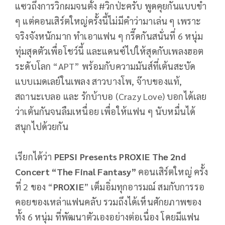
แซวถึงการวิกผมจนตั้ง #วิกป่ะครับ พูดคุยกันแบบขำ
ๆ แต่คอนเสิร์ตใหญ่ครั้งนี้ไม่มีคำว่ามาเล่น ๆ เพราะ
จริงจังหนักมาก ทำเอาแฟน ๆ กรี๊ดกันสนั่นที่ 6 หนุ่ม
ทุ่มสุดตัวเพื่อโชว์นี้ และแดนซ์ไปให้สุดกับเพลงฮอต
ระดับโลก “APT” พร้อมกับความมันส์ที่เต้นสะบัด
แบบเมดเลย์ในเพลง สาวบางโพ, จ๊าบของแท้,
สถานะเบลอ และ รักบ้าบอ (Crazy Love) บอกได้เลย
ว่าเต้นกันจนลืมเหนื่อย เพื่อให้แฟน ๆ นับหมื่นได้
สนุกไปด้วยกัน
เรียกได้ว่า
PEPSI Presents PROXIE The 2nd
Concert “The Final Fantasy”
คอนเสิร์ตใหญ่ ครั้ง
ที่ 2 ของ “
PROXIE
” เต็มอิ่มทุกอารมณ์ สมกับการรอ
คอยของเหล่าแฟนคลับ รวมถึงได้เห็นศักยภาพของ
ทั้ง 6 หนุ่ม ที่พัฒนาตัวเองอย่างต่อเนื่อง โดยมีแฟน