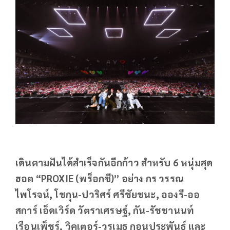
เดินตามฝันได้สำเร็จกันอีกก้าว สำหรับ 6 หนุ่มสุด
ฮอต “PROXIE (พร็อกซี)” อย่าง กร วรรณ
ไพโรจน์, โชกุน-ปวริศร์ ศรีชัยชนะ, อองรี-ออ
สการ์ เอ็ดเวิร์ด วัตราเศรษฐ์, กัน-รัชชานนท์
เรือนเพ็ชร์, วิคเตอร์-วรเมธ กอนุประพันธ์ และ