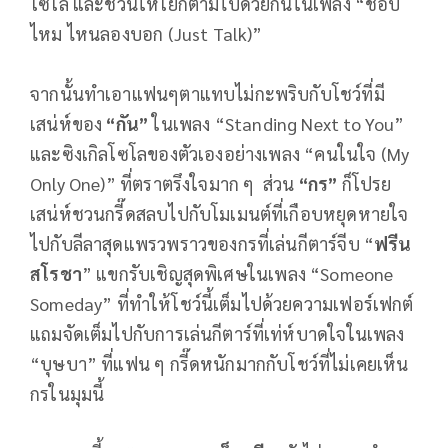
โซโล่ และชวนให้โยกตามไปด้วยกันในเพลง “ชอบ
ไหม ไหนลองบอก (Just Talk)”
จากนั้นทำเอาแฟนๆตาแทบไม่กะพริบกับโชว์ที่มี
เสน่ห์ของ
“กัน”
ในเพลง “Standing Next to You”
และซิงเกิลโซโลของตัวเองอย่างเพลง “คนในใจ (My
Only One)” ที่ตราตรึงใจมาก ๆ ส่วน
“กร”
ก็โปรย
เสน่ห์ชวนกรี๊ดสลบไปกับโมเมนต์ที่เกือบหยุดหายใจ
ไปกับลีลาสุดแพรวพราวของกรที่เล่นกีตาร์จีบ “
ฟรีน
สโรชา
” แขกรับเชิญสุดพิเศษในเพลง “Someone
Someday” ที่ทำให้โชว์นี้เต็มไปด้วยความเฟอร์เฟกต์
แถมจัดเต็มไปกับการเล่นกีตาร์ที่เท่ห์บาดใจในเพลง
“บุษบา” ที่แฟน ๆ กรี๊ดหนักมากกับโชว์ที่ไม่เคยเห็น
กรในมุมนี้