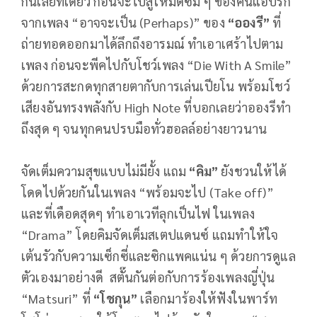
กันเลยทีเดียว ก่อนจะไปสู่โหมดซึม ๆ ของคนแอบรัก
จากเพลง “อาจจะเป็น (Perhaps)” ของ
“อองรี”
ที่
ถ่ายทอดออกมาได้ลึกถึงอารมณ์ ทำเอาเศร้าไปตาม
เพลง ก่อนจะพีคไปกับโชว์เพลง “Die With A Smile”
ด้วยการสะกดทุกสายตากับการเล่นเปียโน พร้อมโชว์
เสียงอันทรงพลังกับ High Note ที่บอกเลยว่าอองรีทำ
ถึงสุด ๆ จนทุกคนปรบมือทั่วฮอลล์อย่างยาวนาน
จัดเต็มความสุขแบบไม่มียั้ง แถม
“คิม”
ยังชวนให้ได้
โดดไปด้วยกันในเพลง “พร้อมจะไป (Take off)”
และที่เดือดสุดๆ ทำเอาเวทีลุกเป็นไฟ ในเพลง
“Drama” โดยคิมจัดเต็มสเตปแดนซ์ แถมทำให้ใจ
เต้นรัวกับความเซ็กซี่และซิกแพคแน่น ๆ ด้วยการดูแล
ตัวเองมาอย่างดี สตั๊นกันต่อกับการร้องเพลงญี่ปุ่น
“Matsuri” ที่
“โชกุน”
เลือกมาร้องให้ฟังในพาร์ท