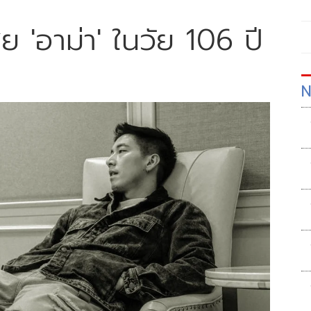
ีย 'อาม่า' ในวัย 106 ปี
N