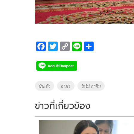
F
T
C
Li
S
ac
wi
o
n
h
e
tt
p
e
ar
b
er
y
e
o
Li
Tags
บันเทิง
อาม่า
โตโน่ ภาคิน
o
n
k
k
ข่าวที่เกี่ยวข้อง