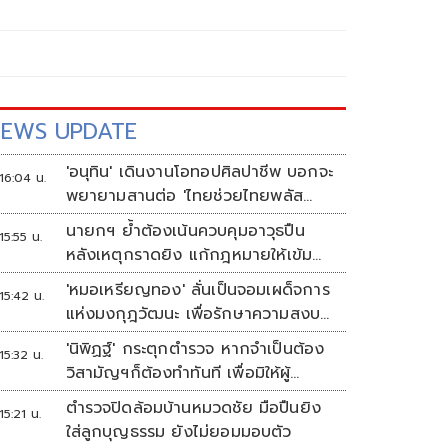
EWS UPDATE
'อนุทิน' เดินงานโอทอปศิลปาชีพ บอกจะ
16:04 น.
พยายามสานต่อ 'ไทยช่วยไทยพลัส
เฟส 2'
นายกฯ ย้ำต้องเน้นควบคุมอาวุธปืน
15:55 น.
หลังเหตุกราดยิง แก้กฎหมายให้เข้ม
งวด ตั้งด่านตรวจเพิ่ม
'หมอเหรียญทอง' ลั่นเป็นจอมเผด็จการ
15:42 น.
แห่งมงกุฎวัฒนะ เพื่อรักษาความสงบ
ปลอดภัยภายในรพ.
'นิพิฏฐ์' กระตุกตำรวจ หากจำเป็นต้อง
15:32 น.
วิสามัญฯก็ต้องทำทันที เพื่อมิให้ผู้
บริสุทธิ์เสียชีวิตเพิ่ม
ตำรวจปิดล้อมบ้านหมวดชัย มือปืนยิง
15:21 น.
ใส่ลูกบุญธรรม ยังไม่ยอมมอบตัว