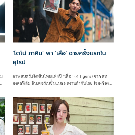
'โตโน่ ภาคิน' พา 'เสือ' ฉายครั้งแรกใน
ยุโรป
ืม
ภาพยนตร์แอ็กชันไทยแห่งปี “เสือ” (4 Tigers) จาก สห
ีบ
มงคลฟิล์ม อินเตอร์เนชั่นแนล ผลงานกำกับโดย โขม-ก้อง
เกียรติ โขมศิริ ประเดิมฉาย European Premiere ใน
เทศกาลหนังระดับแนวหน้าของโลกอย่าง เทศกาล
ภาพยนตร์นานาชาติรอตเทอร์ดัม ครั้งที่ 55 (2026
International Film Festival Rotterdam - #IFFR2026)
ซึ่งจัดขึ้นระหว่างวันที่ 29 มกราคม - 8 กุมภาพันธ์นี้ ที่
ประเทศเนเธอร์แลนด์