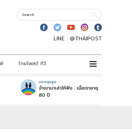
LINE : @THAIPOST
พ์
ไทยโพสต์ ทีวี
มองมุมสูง
จำเขามาเล่าให้ฟัง : เมื่อเราอายุ
80 ปี