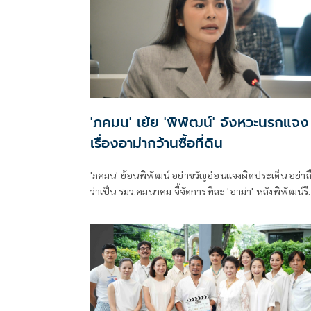
'ภคมน' เย้ย 'พิพัฒน์' จังหวะนรกแจง
เรื่องอาม่ากว้านซื้อที่ดิน
'ภคมน' ย้อนพิพัฒน์ อย่าขวัญอ่อนแจงผิดประเด็น อย่าล
ว่าเป็น รมว.คมนาคม จี้จัดการทีละ 'อาม่า' หลังพิพัฒน์ร
ออกตัวบอกปัด ไม่เกี่ยวข้องกับการกว้านซื้อที่ดิน