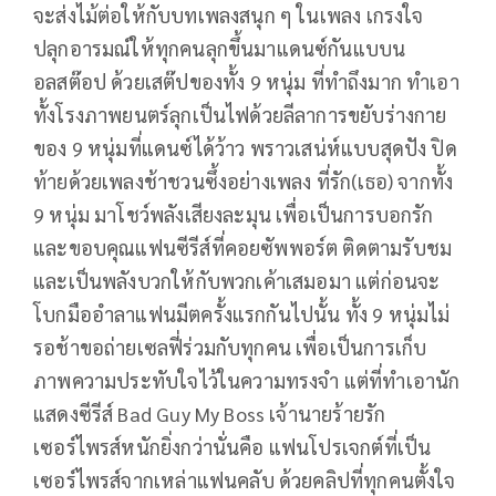
จะส่งไม้ต่อให้กับบทเพลงสนุก ๆ ในเพลง เกรงใจ
ปลุกอารมณ์ให้ทุกคนลุกขึ้นมาแดนซ์กันแบบน
อลสต๊อป ด้วยเสต๊ปของทั้ง 9 หนุ่ม ที่ทำถึงมาก ทำเอา
ทั้งโรงภาพยนตร์ลุกเป็นไฟด้วยลีลาการขยับร่างกาย
ของ 9 หนุ่มที่แดนซ์ได้ว้าว พราวเสน่ห์แบบสุดปัง ปิด
ท้ายด้วยเพลงช้าชวนซึ้งอย่างเพลง ที่รัก(เธอ) จากทั้ง
9 หนุ่ม มาโชว์พลังเสียงละมุน เพื่อเป็นการบอกรัก
และขอบคุณแฟนซีรีส์ที่คอยซัพพอร์ต ติดตามรับชม
และเป็นพลังบวกให้กับพวกเค้าเสมอมา แต่ก่อนจะ
โบกมืออำลาแฟนมีตครั้งแรกกันไปนั้น ทั้ง 9 หนุ่มไม่
รอช้าขอถ่ายเซลฟี่ร่วมกับทุกคน เพื่อเป็นการเก็บ
ภาพความประทับใจไว้ในความทรงจำ แต่ที่ทำเอานัก
แสดงซีรีส์ Bad Guy My Boss เจ้านายร้ายรัก
เซอร์ไพรส์หนักยิ่งกว่านั่นคือ แฟนโปรเจกต์ที่เป็น
เซอร์ไพรส์จากเหล่าแฟนคลับ ด้วยคลิปที่ทุกคนตั้งใจ