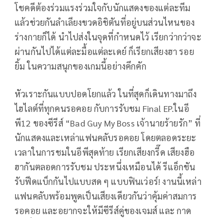
โชคดีต้องร่วมแรงร่วมใจกับนักแสดงของแต่ละทีม
แล้วช่วยกันลำเลียงขวดอิชิตันที่อยู่บนส่วนไหนของ
ร่างกายก็ได้ นำไปส่งในจุดที่กำหนดไว้ เรียกว่ากว่าจะ
ผ่านกันไปได้แต่ละมื้อแต่ละเดย์ ก็เรียกเสียงฮา รอย
ยิ้ม ในความสนุกของเกมนี้อย่างคึกคัก
หัวเราะกันแบบปอดโยกแล้ว ในที่สุดก็เดินทางมาถึง
ไฮไลต์ที่ทุกคนรอคอย กับการรับชม Final EP.ในอี
พี12 ของซีรีส์ “Bad Guy My Boss เจ้านายร้ายรัก” ที่
นักแสดงและเหล่าแฟนคลับรอคอย โดยตลอดระยะ
เวลาในการชมในอีพีสุดท้าย เรียกเสียงกรี๊ด เสียงฮือ
ฮากันตลอดการรับชม ประหนึ่งเหมือนได้ รีแอ็กชัน
รับฟีดแบ็กกันไปแบบสด ๆ แบบฟินเว่อร์! งานนี้เหล่า
แฟนคลับพร้อมพูดเป็นเสียงเดียวกันว่าคุ้มค่าสมการ
รอคอย และอยากจะให้มีซีรีส์คู่ของเจมส์ และ กาด