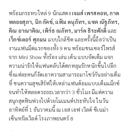
พร้อมกระทบไหล่ 9 นักแสดง
เจมส์ เพรสคอท, กาด
พลอยสุภา, นิก กัคช์, แฟ้ม ตนุภัทร, แซค ณัฐภัทร,
คิณ อาณาคิณ, เพิร์ธ ณภัทร, มาร์ค ธิระศักดิ์
และ
เว็กซ์เตอร์ ศุภมน
แบบใกล้ชิด และครั้งนี้ถือว่าเป็น
งานแฟนมีตแรกของทั้ง 9 คน พร้อมขนเซอร์ไพรส์
จาก Mini Show ทั้งร้อง เล่น เต้น แบบจัดเต็ม แจก
ความน่ารักให้แฟนคลับได้ตกหลุมรักหนักขึ้นไปอีก
ซึ่งแต่ละคนก็งัดเอาความสามารถมาโชว์กันอย่างเต็ม
ที่ ขนความสุขเสิร์ฟให้เหล่าแฟนด้อมแบบเต็มแม็กซ์
จนทำให้ตลอดระยะเวลากว่า 3 ชั่วโมง มีแต่ความ
สนุกสุดฟินพ่วงไปด้วยโมเมนต์ประทับใจ ในวัน
อาทิตย์ที่ 1 ธันวาคมนี้ ณ เอส เอฟ เวิลด์ ซีเนม่า
เซ็นทรัลเวิลด์ โรงภาพยนตร์ 8