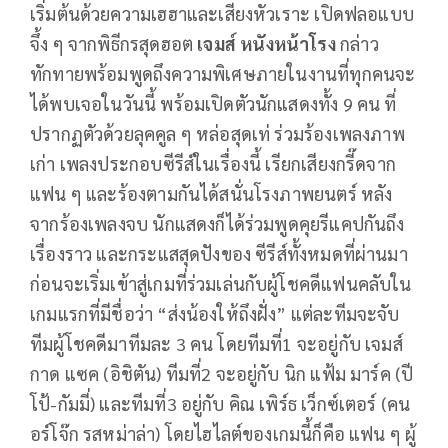
​เริ่มต้นด้วยความเฮฮาและเสียงหัวเราะ เปิดฟลอแบบ
จึ้ง ๆ จากพิธีกรสุดฮอต
เจมส์ หนังหน้าโรง
กล่าว
ทักทายพร้อมพูดถึงความพิเศษภายในงานที่ทุกคนจะ
ได้พบเจอในวันนี้ พร้อมเปิดตัวนักแสดงทั้ง 9 คน ที่
ปรากฏตัวด้วยลุคคูล ๆ หล่อสุดเท่ ร่วมร้องเพลงภาพ
เก่า เพลงประกอบซีรีส์ในเรื่องนี้ เรียกเสียงกรี๊ดจาก
แฟน ๆ และร้องตามกันได้สนั่นโรงภาพยนตร์ หลัง
จากร้องเพลงจบ นักแสดงก็ได้ร่วมพูดคุยรีแคปกันถึง
เรื่องราว และกระแสสุดปังของ ซีรีส์ทั้งหมดที่ผ่านมา
ก่อนจะเริ่มเข้าสู่เกมที่ร่วมเล่นกับผู้โชคดีแฟนคลับใน
เกมแรกที่มีชื่อว่า “ส่งน้องให้ถึงฝั่ง” แต่ละทีมจะจับ
ทีมผู้โชคดีมาทีมละ 3 คน โดยทีมที่1 จะอยู่กับ เจมส์
กาด แซค (อิชิตัน) ทีมที่2 จะอยู่กับ นิก แฟ้ม มาร์ค (ปี
โป้-กัมมี่) และทีมที่3 อยู่กับ คิณ เพิร์ธ เว็กซ์เตอร์ (คน
อร์โจ๊ก รสหม่าล่า) โดยไฮไลต์ของเกมนี้ก็คือ แฟน ๆ ผู้