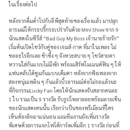
ในเรื่องต่อไป
หลังจากดื่มด่ำไปกับอีพีสุดท้ายของเรื่องแล้ว มาปลุก
อารมณ์ให้กระปรี้กระเปร่ากันด้วย Mini Show จาก 9
นักแสดงในซีรีส์ “Bad Guy My Boss เจ้านายร้ายรัก”
เริ่มต้นเปิดโชว์กับคู่ของ เจมส์-กาด ที่มาในเพลง ไม่
ขออะไรอีกเลย ช้าซึ้ง ๆ จังหวะสบาย ๆ โชว์สายตา
หวานใส่กันแบบไม่มีพัก พร้อมเสิร์ฟโมเมนต์ฟิน ๆ ให้
แฟนคลับได้ซูมกันแบบเต็มตา หลังจากฟังเพลงจาก
สองหนุ่มเพลิน ๆ กันแล้วบิ้วอารมณ์ต่อไม่รอแล้วนะ
ที่กิจกรรมLucky Fan โดยให้นักแสดงจับสลากคนละ
1 ใบ รวมเป็น 9 รางวัล รับรูปโพลาลอยพร้อมลายเซ็น
ของนักแสดงคนนั้น เรียกว่าเป็นของพรีเมียมที่ใคร
เห็นต้องอิจฉาแน่นอน แถมทีมงานยังเพิ่มรางวัล
พิเศษด้วยการแจกโฟโต้การ์ดเพิ่มอีก 1 รางวัล ก่อนที่