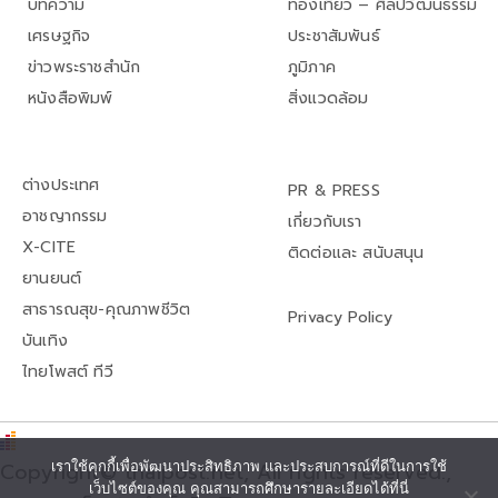
บทความ
ท่องเที่ยว – ศิลปวัฒนธรรม
เศรษฐกิจ
ประชาสัมพันธ์
ข่าวพระราชสำนัก
ภูมิภาค
หนังสือพิมพ์
สิ่งแวดล้อม
ต่างประเทศ
PR & PRESS
อาชญากรรม
เกี่ยวกับเรา
X-CITE
ติดต่อและ สนับสนุน
ยานยนต์
สาธารณสุข-คุณภาพชีวิต
Privacy Policy
บันเทิง
ไทยโพสต์ ทีวี
เราใช้คุกกี้เพื่อพัฒนาประสิทธิภาพ และประสบการณ์ที่ดีในการใช้
Copyright© thaipost.net, All rights reserved.,
เว็บไซต์ของคุณ คุณสามารถศึกษารายละเอียดได้ที่นี่