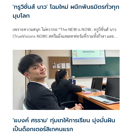
'ทรูวิชั่นส์ นาว' โฉมใหม่ ผนึกพันธมิตรทั่วทุก
มุมโลก
เพราะความสนุก ไม่ควรรอ “The NEW is NOW...ทรูวิชั่นส์ นาว
(TrueVisions NOW) สตรีมมิ่งแพลตฟอร์มที่รวมทั้งกีฬา และ
ความบันเทิงไว้ได้อย่างครบถ้วนในแอปเดียว จัดงานเปิดตัวอย่าง
ยิ่งใหญ่ภายใต้แนวคิด “NOWtainment – ครบ จบ ทุกความ
บันเทิง” รวมคอนเทนต์เด็ดจากพันธมิตรระดับโลก ชู
แพลตฟอร์มเดียวที่ตอบโจทย์ครบทั้งสายบันเทิง กีฬา และ
ข่าวสาร พร้อมเปิดตัวแพ็กเกจใหม่ทั้งหมดที่ออกแบบให้ตอบ
โจทย์ทุกไลฟ์สไตล์ เข้าถึงง่ายทุกเจน
'แบงค์ ศรราม' ทุ่มเทให้การเรียน มุ่งมั่นฝัน
เป็นด็อกเตอร์ลิเกคนแรก