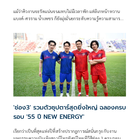
แม้ว่าคิวงานจะรัดแน่นจนแทบไม่มีเวลาพัก แต่ลิเกหน้าหวาน
แบงค์-ศรราม น้ำเพชร ก็ยังมุ่งมั่นยกระดับความรู้ความสามารถ
แบ่งเวลามาศึกษาต่อด้านปริญญาเอก โดยล่าสุดได้เปิดใจเผย
ผ่านรายการ โต๊ะหนูแหม่ม ว่ามีความตั้งใจอยากจะเป็นลิเกดีกรีด็
อกเตอร์ของประเทศไทย
'ช่อง3' รวมตัวซุปตาร์สุดยิ่งใหญ่ ฉลองครบ
รอบ '55 ปี NEW ENERGY'
เรียกว่าเป็นที่สุดแห่งปีที่สร้างปรากฎการณ์สนั่นกรุง กับงาน
มหกรรมความบันเทิงสถานีโทรทัศน์ไทยทีวีสีช่อง 3 ครบรอบ