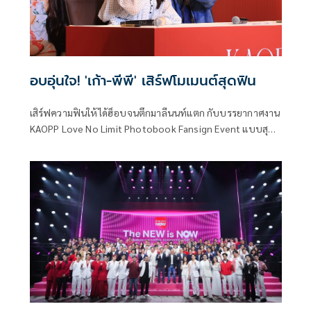
อบอุ่นใจ! 'เก้า-พีพี' เสิร์ฟโมเมนต์สุดฟิน
เสิร์ฟความฟินให้ได้ฮ็อบจนตึกมาลีนนท์แตก กับบรรยากาศงาน
KAOPP Love No Limit Photobook Fansign Event แบบสุด
เอ็กซ์คลูซีฟที่เต็มไปด้วยความอบอุ่น และเอเนอร์จี้ของคู่ เก้า
นพเก้า และ พีพี ปุญญ์ปรีดี มาพร้อมคอนเซ็ปต์ There are no
limit in life โดยถ่ายทอดความสนุกสนานของวัยรุ่นสองคน ที่
ปลดปล่อยความเป็นตัวเองอย่างธรรมชาติ นับว่าเป็นของขวัญที่
ทั้งคู่คืนความสุขให้แฟนคลับที่คอยซัพพอร์ตกันตลอด