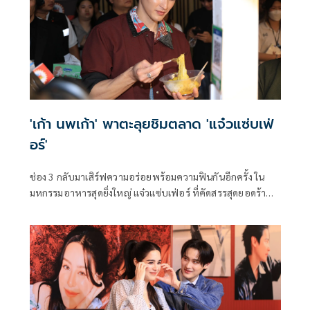
'เก้า นพเก้า' พาตะลุยชิมตลาด 'แจ๋วแซ่บเฟ่
อร์'
ช่อง 3 กลับมาเสิร์ฟความอร่อยพร้อมความฟินกันอีกครั้ง ใน
มหกรรมอาหารสุดยิ่งใหญ่ แจ๋วแซ่บเฟ่อร์ ที่คัดสรรสุดยอดร้าน
เด็ดร้านดังจากทั่วประเทศ มารวมไว้ในที่เดียวมากกว่า 100 ร้าน
ค้า พร้อมเสิร์ฟเมนูคาวหวานจัดเต็มกว่า 1,000 เมนู และไฮไลต์
ห้ามพลาดกับสินค้า GI ซึ่งเป็นสินค้าอัตลักษณ์ท้องถิ่น ทำการ
เปิดตลาดไปเป็นที่เรียบร้อย ณ ALIVE PARK HALL ชั้น G ศูนย์
การค้าฟิวเจอร์พาร์ค