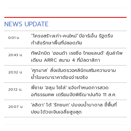
พูลสวัสดิ์, เต-ตะวัน วิหครัตน์, นิว-ฐิติภูมิ เตชะอภัยคุณ” เปิด
สมรภูมิความสนุกสุดมันส์
NEWS UPDATE
“โครงสร้างเก่า-คนใหม่”บีอาร์เอ็น รัฐตรึง
0:01 น.
กำลังรักษาพื้นที่ปลอดภัย
ทัพนักบิด 'ฮอนด้า เรซซิ่ง ไทยแลนด์' ลุ้นล่าโพ
20:43 น.
เดียม ARRC สนาม 4 ที่มัลดาลิกา
‘ศุภมาส’ สั่งเข้มตรวจคลินิกเสริมความงาม
20:32 น.
ย้ำโฆษณาราคาต้องจ่ายจริง
พี่ชาย 'ฮลุน โซโล่' แจ้งกำหนดการสวด
20:12 น.
อภิธรรมศพ เตรียมจัดพิธีฌาปนกิจ 11 ส.ค.
'ลลิดา' โต้ 'รักชนก' ปมงบน้ำบาดาล ชี้พื้นที่
20:07 น.
ปชน.ได้วงเงินเฉลี่ยสูงสุด