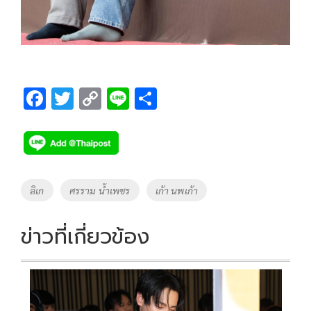
F
T
C
Li
S
ac
wi
o
n
h
e
tt
p
e
ar
b
er
y
e
o
Li
Tags
ลิเก
ศรราม น้ำเพชร
เก้า นพเก้า
o
n
k
k
ข่าวที่เกี่ยวข้อง