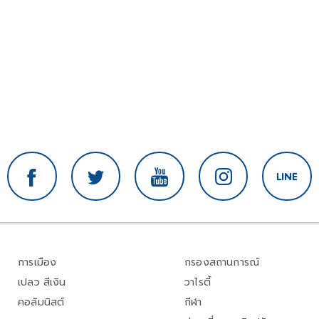
การเมือง
กรองสถานการณ์
เปลว สีเงิน
วาไรตี้
คอลัมนิสต์
กีฬา