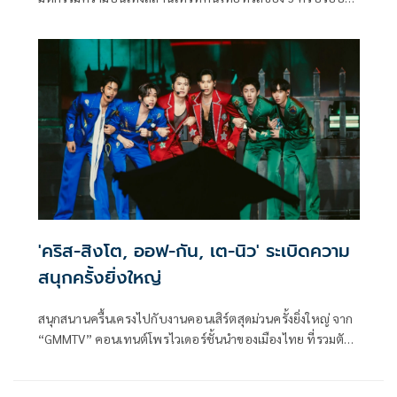
55 ปี New Energy รวมพลนักแสดงทุกคนมาร่วมสร้างพลังใหม่
ไร้ขีดจำกัด พร้อมโชว์สุดยิ่งใหญ่ อลังการ และแมตช์
'คริส-สิงโต, ออฟ-กัน, เต-นิว' ระเบิดความ
สนุกครั้งยิ่งใหญ่
สนุกสนานครื้นเครงไปกับงานคอนเสิร์ตสุดม่วนครั้งยิ่งใหญ่ จาก
“GMMTV” คอนเทนต์โพรไวเดอร์ชั้นนำของเมืองไทย ที่รวมตัว
3 คู่จิ้นคู่ฮอตยอดนิยม “คริส-พีรวัส แสงโพธิรัตน์, สิงโต-
ปราชญา เรืองโรจน์, ออฟ-จุมพล อดุลกิตติพร, กัน-อรรถพันธ์