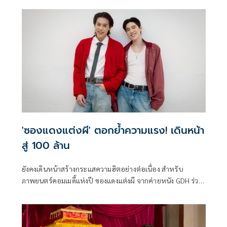
กับการถ่ายทอดความรู้สึกของเม่น รับบทโดย “บิวกิ้น พุฒิพงศ์”
ที่มีต่อตี่ตี๋ รับบทโดย “พีพี กฤษฏ์” และทุกความสัมพันธ์ที่ถึงวัน
ที่ต้องจากลา
'ซองแดงแต่งผี' ตอกย้ำความแรง! เดินหน้า
สู่ 100 ล้าน
ยังคงเดินหน้าสร้างกระแสความฮิตอย่างต่อเนื่อง สำหรับ
ภาพยนตร์คอมเมดี้แห่งปี ซองแดงแต่งผี จากค่ายหนัง GDH ร่วม
มือกับ Billkin Entertainment และ PP Krit Entertainment
ล่าสุดจัดงาน ซองแดงแต่งผี ขอบคุณคนดู ขอมุ่งสู่ 100 ล้าน ขึ้น
ณ ชั้น 1 ลานโปรโมชั่นบี เซ็นทรัลลาดพร้าว เพื่อขอบคุณทุก
กระแสตอบรับจากผู้ชม พร้อมเฉลิมฉลองรายได้ของภาพยนตร์