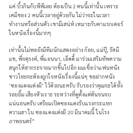
แค่ บิ้วกินกับพีพีเลย ต้องเป็น 2 คนนี้เท่านั้น เพราะ
เคมีของ 2 คนนี้เวลาอยู่ด้วยกัน ไม่ว่าจะในเวลา
ทำงานหรือส่วนตัว เขามีเสน่ห์ เหมาะกับคาแรกเตอร์
ในหนังเรื่องนี้มากๆ
เท่านั้นไม่พอยังมีทีมนักแสดงอย่าง ก้อย, แม่ปุ๊, รัศมี
แข, พี่จตุรงค์, พี่แอนนา, เอ็ดดี้ มาร่วมเสริมทัพความ
สนุกให้ฮากระจายมากขึ้นไปอีก ผมเชื่อว่าแฟนหนัง
ชาวไทยจะต้องถูกใจหนังเรื่องนี้แน่ๆ ขอฝากหนัง
‘ซองแดงแต่งผี’ ไว้ด้วยนะครับ รับรองว่าคุณจะได้ทั้ง
รอยยิ้ม เสียงหัวเราะ ระหว่างที่ดูตั้งแต่ต้นจนจบ
แน่นอนครับ เตรียมเปิดซองแดงรับแรงกระแทก
ความฮา ใน ซองแดงแต่งผี 20 มีนาคมนี้ ในโรง
ภาพยนตร์”