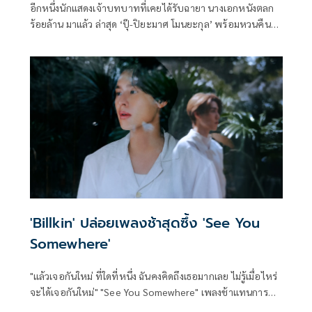
อีกหนึ่งนักแสดงเจ้าบทบาทที่เคยได้รับฉายา นางเอกหนังตลก
ร้อยล้าน มาแล้ว ล่าสุด ‘ปุ๊-ปิยะมาศ โมนยะกุล’ พร้อมหวนคืน
จอเงินสร้างรอยยิ้มและเสียงหัวเราะอีกครั้งในรอบ 21 ปี กับบท
อาม่าผู้แสนใจดีในภาพยนตร์แนวคอมเมดี้เรื่องเยี่ยม ‘ซองแดง
แต่งผี’ จากค่ายหนัง GDH
'Billkin' ปล่อยเพลงช้าสุดซึ้ง 'See You
Somewhere'
"แล้วเจอกันใหม่ ที่ใดที่หนึ่ง ฉันคงคิดถึงเธอมากเลย ไม่รู้เมื่อไหร่
จะได้เจอกันใหม่" "See You Somewhere" เพลงช้าแทนการ
บอกลาที่สวยงามจาก "Billkin" (บิวกิ้น-พุฒิพงศ์ อัสสรัตนกุล)