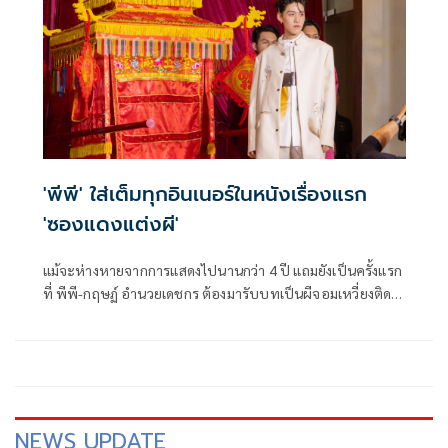
ที่กำลังพุ่งทะยานสู่ 100 ล้านบาท
'พีพี' ใส่เต็มทุกอินเนอร์ในหนังเรื่องแรก
'ซองแดงแต่งผี'
แม้จะห่างหายจากการแสดงไปนานกว่า 4 ปี แถมยังเป็นครั้งแรก
ที่ พีพี-กฤษฏ์ อำนวยเดชกร ต้องมารับบทเป็นผีจอมเหวี่ยงติด
แบ๊ว ในภาพยนตร์คอมเมดี้แห่งปี ซองแดงแต่งผี จาก GDH ที่ร่วม
มือกับ Billkin Entertainment และ PP Krit Entertainment
เจ้าตัวก็พร้อมสู้สุดพลังใส่เต็มทุกอินเนอร์ เพื่อสร้างรอยยิ้มและ
เสียงหัวเราะให้กับคนดู ร่วมกับคู่ซี้อย่าง บิวกิ้น-พุฒิพงศ์ อัสส
รัตนกุล งานนี้รับประกันความฮาวายป่วงแบบไม่อั้น!
NEWS UPDATE