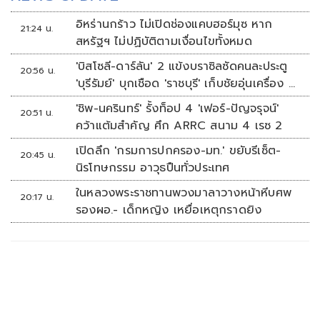
อิหร่านกร้าว ไม่เปิดช่องแคบฮอร์มุซ หาก
21:24 น.
สหรัฐฯ ไม่ปฏิบัติตามเงื่อนไขทั้งหมด
'บิสโซลี-ดาร์ลัน' 2 แข้งบราซิลซัดคนละประตู
20:56 น.
'บุรีรัมย์' บุกเชือด 'ราชบุรี' เก็บชัยอุ่นเครื่อง 4
นัดรวด
'ชิพ-นครินทร์' รั้งท็อป 4 'เฟอร์-ปัญจรุจน์'
20:51 น.
คว้าแต้มสำคัญ ศึก ARRC สนาม 4 เรซ 2
เปิดลึก 'กรมการปกครอง-มท.' ขยับรีเซ็ต-
20:45 น.
นิรโทษกรรม อาวุธปืนทั่วประเทศ
ในหลวงพระราชทานพวงมาลาวางหน้าหีบศพ
20:17 น.
รองผอ.- เด็กหญิง เหยื่อเหตุกราดยิง