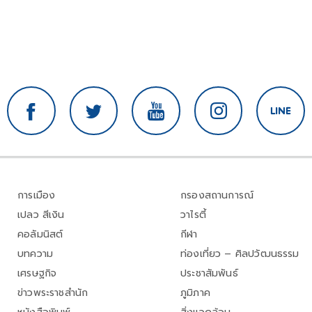
การเมือง
กรองสถานการณ์
เปลว สีเงิน
วาไรตี้
คอลัมนิสต์
กีฬา
บทความ
ท่องเที่ยว – ศิลปวัฒนธรรม
เศรษฐกิจ
ประชาสัมพันธ์
ข่าวพระราชสำนัก
ภูมิภาค