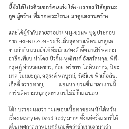
นี้ยังได้โปรดิวเซอร์คนเก่ง โต้ง-บรรจง ปิสัญธนะ
กูล ผู้สร้าง พี่มากพระโขนง มาดูแลงานสร้าง
และได้ผู้กำกับสายฮาอย่าง หมู-ชยนพ บุญประกอบ
จาก FRIEND ZONE ระวัง..สิ้นสุดทางเพื่อน มาดูแล
งานกำกับ แถมยังได้ทีมนักแสดงตัวจี๊ดมาเสิร์ฟความ
ฮาอีกเพียบ นำโดย บิวกิ้น-พุฒิพงศ์ อัสสรัตนกุล, พีพี-
กฤษฏ์ อำนวยเดชกร, ก้อย-อรัชพร โภคินภากร, ปิยะ
มาศ โมนยะกุล, จตุรงค์ พลบูรณ์, รัศมีแข ฟ้าเกื้อล้น,
เอ็ดดี้ จรรยหาญ, แอนนา ชวนชื่น ฯลฯ งานนี้
การันตีความสนุกสุดฮาแบบไม่มีกั๊กแน่นอน
โต้ง บรรจง เผยว่า “ผมชอบเนื้อหาของหนังไต้หวัน
เรื่อง Marry My Dead Body มากๆ ตั้งแต่ครั้งแรกที่ได้
ดูในเทศกาลภาพยนตร์ เลยคิดว่าถ้าเราเอามาเล่า