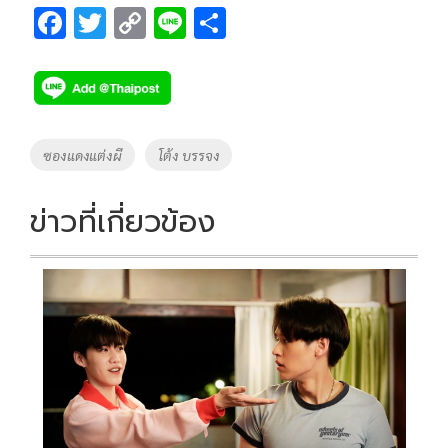
F
T
C
Li
S
ac
wi
o
n
h
e
tt
p
e
ar
b
er
y
e
o
Li
Tags
ซองแดงแต่งผี
โต้ง บรรจง
o
n
k
k
ข่าวที่เกี่ยวข้อง