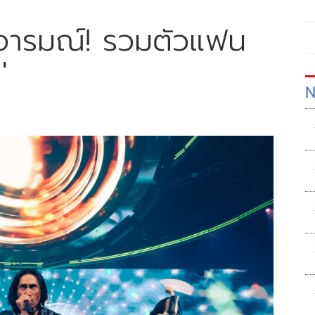
กอารมณ์! รวมตัวแฟน
'
N