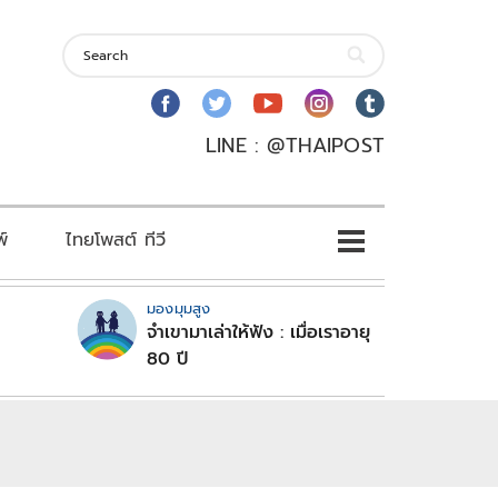
LINE : @THAIPOST
พ์
ไทยโพสต์ ทีวี
มองมุมสูง
จำเขามาเล่าให้ฟัง : เมื่อเราอายุ
80 ปี