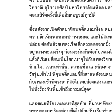
วิทยาลัยดุริยางคศิลป์ มหาวิทยาลัยมหิดล ผสา
คอนเสิร์ตครั้งนี้เต็มอิ่มสมบูรณ์ทุกมิติ
ซึ่งหลังจากเปิดตัวสมาชิกบอดี้สเเลมทั้ง 5 
ความฮึกเหิมพอหอมปากหอมคอ และโน้ตเพลงข
ปล่อย ต่อกันด้วยเพลงเรือเล็กควรออกจากฝั่ง 
อยู่กลางทะเลจริงๆ ก่อนจะมันกันต่อกับเพลงให
แล้วก็เริ่มเปลี่ยนเป็นโยกเบาๆไปกับเพลงวิชา
ห้ามใจ , เวลาเท่านั้น , ความเชื่อ และน้องๆ
วัยรุ่นเข้าไป พี่ๆบอดี้สแลมก็ยิ่งสาดพลังจนค
กับเพลงเช้าที่ดวงอาทิตย์ไม่เคยส่องแสง และทะ
ไปนั่งร้องกับพื้นเข้าถึงอารมณ์สุดๆ
และขณะที่ร้องเพลงนาทีสุดท้าย ที่นานๆทีจ
มาสมทบและร้องท่อนพีคไปด้วยกัน เรียกว่าสะก