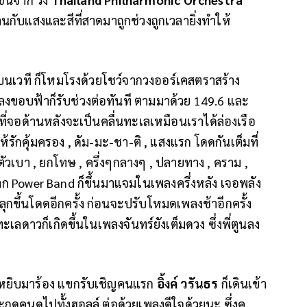
นกับแสงและสีที่สาดมาถูกช่วงถูกเวลายิ่งทำให้
คนบนเวที ก็โหมโรงด้วยโชว์จากวงออร์เคสตราสร้าง
อบฟ้าก็รับช่วงต่อทันที ตามมาด้วย 149.6 และ
ที่จอด้านหลังจะเป็นคลื่นทะเลเหมือนเราได้ล่องเรือ
้รักคุ้มครอง , ดัม-มะ-ชา-ติ , แสงแรก โดดกันเต็มที่
ตัวเบา , ยกโทษ , ครึ่งๆกลางๆ , ปลายทาง , คราม ,
จาก Power Band ก็ขึ้นมาแจมในเพลงครึ่งหลัง เจอพลัง
นลุกขึ้นโดดอีกครั้ง ก่อนจะปรับโหมดเพลงช้าอีกครั้ง
เลดาวก็เกิดขึ้นในเพลงจันทร์ยังเต็มดวง ซึ่งพี่ตูนลง
ะหยิบมาร้อง แขกรับเชิญคนแรก
อิ้งค์ วรันธร
ก็เดินเข้า
ดคนดูไปทั้งฮอลล์ ต่อด้วยเพลงดีใจด้วยนะ ซึ่งคู