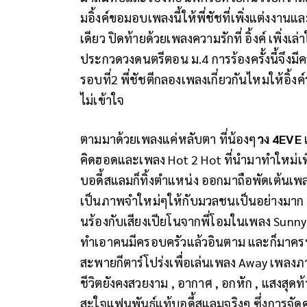
มอิ้งค์ขอมอบเพลงนี้ให้พี่ชัชที่เพิ่งแต่งงานและ
เดียว ปิดท้ายด้วยเพลงความรักที่ อิ้งค์ เพิ่งเ
ประกวดวงดนตรีตอน ม.4 การร้องครั้งนี้จึงมีค
รอบที่2 พี่ชัชตีกลองเพลงเกี่ยวกันไหมให้อิ้งค
ไม่เข้าใจ
ตามมาด้วยเพลงแค่หลับตา ที่น้องๆ
วง 4EVE
เ
คิดฮอดและเพลง Hot 2 Hot ที่นำมาทำใหม่เพื่
บอดี้สแลมก็ทิ้งตำแหน่ง ออกมาถือพัดเต้นเพล
เป็นภาพจำใหม่ๆให้กับมวลชนเป็นอย่างมาก สด
นร้องกับเสียงเปียโนจากพี่โอมในเพลง Sunny 
ทำเอาคนมีครอบครัวแล้วอินตาม และก็มาครบวง
สะพายกีตาร์โปร่งเพื่อเล่นเพลง Away เพลง
ชีวิตยังคงสวยงาม , อากาศ , อกหัก , แสงสุดท้า
สะใจแฟนพันธุ์แท้บอดี้สแลมจริงๆ ซึ่งการจัดค