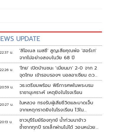
EWS UPDATE
'ลิโอเนล เมสซี' สูญเสียคุณพ่อ 'ฮอร์เก'
22:37 น.
จากไปอย่างสงบในวัย 68 ปี
'ไทย' เปิดบ้านชนะ 'เมียนมา' 2-0 จาก 2
22:26 น.
จุดโทษ เข้ารอบรองฯ บอลอาเซียน ดวล
'สิงคโปร์'
วธ.เตรียมพร้อม พิธีการศพในพระบรม
20:59 น.
ราชานุเคราะห์ เหตุยิงในโรงเรียน
ในหลวง ทรงรับผู้เสียชีวิตและบาดเจ็บ
20:27 น.
จากเหตุกราดยิงในโรงเรียน ไว้ใน
พระบรมราชานุเคราะห์
ชาวบุรีรัมย์ร้องทุกข์ น้ำท่วมนาข้าว
20:13 น.
ซ้ำซากทุกปี รถเล็กผ่านไม่ได้ วอนหน่วย