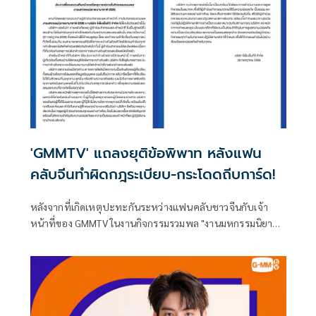
'GMMTV' แถลงยุติข้อพิพาท หลังแฟน
คลับจีนทำผิดกฎระเบียบ-กระโดดถีบการ์ด!
หลังจากที่เกิดเหตุปะทะกันระหว่างแฟนคลับชาวจีนกับเจ้า
หน้าที่ของ GMMTV ในงานกิจกรรมรวมพล "งานมหกรรมนิยาย
นานาชาติ 2026" เมื่อแฟนคลับชาวจีนรายหนึ่งทำผิดกฎ
ระเบียบของงาน โดยแฟนคลับชาวไทยหลายคนมีการโพสต์ถึง
เหตุการร์ดังกล่าวเต็มโซเชียล