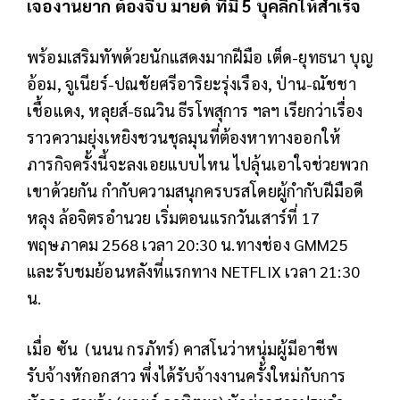
เจองานยาก ต้องจีบ มายด์ ที่มี 5 บุคลิกให้สำเร็จ
พร้อมเสริมทัพด้วยนักแสดงมากฝีมือ เต็ด-ยุทธนา บุญ
อ้อม, จูเนียร์-ปณชัยศรีอาริยะรุ่งเรือง, ป่าน-ณัชชา
เชื้อแดง, หลุยส์-ธณวิน ธีรโพสุการ ฯลฯ เรียกว่าเรื่อง
ราวความยุ่งเหยิงชวนชุลมุนที่ต้องหาทางออกให้
ภารกิจครั้งนี้จะลงเอยแบบไหน ไปลุ้นเอาใจช่วยพวก
เขาด้วยกัน กำกับความสนุกครบรสโดยผู้กำกับฝีมือดี
หลุง ล้อจิตรอำนวย เริ่มตอนแรกวันเสาร์ที่ 17
พฤษภาคม 2568 เวลา 20:30 น.ทางช่อง GMM25
และรับชมย้อนหลังที่แรกทาง NETFLIX เวลา 21:30
น.
เมื่อ ซัน (นนน กรภัทร์) คาสโนว่าหนุ่มผู้มีอาชีพ
รับจ้างหักอกสาว พึ่งได้รับจ้างงานครั้งใหม่กับการ