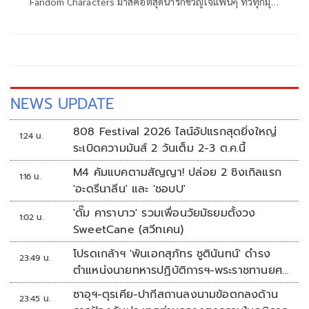
Fandom Characters มาสคอตสุดน่ารักขวัญใจแฟนๆ ทั่วทุกมุม
โลกอย่าง โพก้าซัง (POLCASAN) หรือ ยัยซัง ควงคู่ เต-ตะวัน
วิหครัตน์ และ นิว-ฐิติภูมิ เตชะอภัยคุณ มาเปิดบ้านมอบความสุข
ส่งท้ายปีเก่าต้อนรับปี 2026 ให้กับ อุนยาย เจ่เจ้ และแฟนๆ ทุก
คน
NEWS UPDATE
808 Festival 2026 ไลน์อัปแรกสุดยิ่งใหญ่
1:24 น.
ระเบิดความมันส์ 2 วันเต็ม 2-3 ต.ค.นี้
M4 คัมแบคตามสัญญา! ปล่อย 2 ซิงเกิลแรก
1:16 น.
'อะดรีนาลีน' และ 'ชอบU'
'ดั๊ม คาราบาว' รวมเพื่อนวัยมัธยมตั้งวง
1:02 น.
SweetCane (สวีทเคน)
โปรดเกล้าฯ 'พันเอกสุภัทร ชูตินันทน์' ดำรง
23:49 น.
ตำแหน่งนายทหารปฏิบัติการฯ-พระราชทานยศ
'พลตรี'
ซาอุฯ-ตุรเคีย-ปากีสถานลงนามข้อตกลงด้าน
23:45 น.