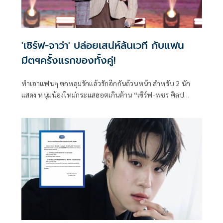
'เซิร์ฟ-จาว่า' ปล่อยเสน่ห์ล้นเวที กับแฟน
มีตฯครั้งแรกของทั้งคู่!
ทำเอาแฟนๆ ตกหลุมรักแล้วรักอีกกันถ้วนหน้า สำหรับ 2 นัก
แสดง หนุ่มน้องใหม่กระแสฮอตเกินต้าน “เซิร์ฟ-พชร ศิลป
สุนทร” และ “จาว่า-พบธรรม หรรษา” จาก “GMMTV” คอน
เทนต์โพรไวเดอร์ชั้นนำของเมืองไทย ที่สร้างความทรงจำแรก
ปล่อยเสน่ห์ล้นเวที พร้อมเอนเนอร์จี้เต็มร้อยโชว์จัดเต็มครบทุก
โมเมนต์ จนแฟนๆ ใจละลาย