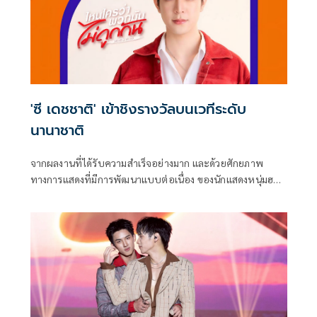
'ซี เดชชาติ' เข้าชิงรางวัลบนเวทีระดับ
นานาชาติ
จากผลงานที่ได้รับความสำเร็จอย่างมาก และด้วยศักยภาพ
ทางการแสดงที่มีการพัฒนาแบบต่อเนื่อง ของนักแสดงหนุ่มฮอต
มาแรงเกินต้านอย่าง ซี-เดชชาติ ทาศิลป์ จาก GMMTV คอน
เทนต์โพรไวเดอร์ชั้นนำของ เมืองไทย ในเครือบริษัท เดอะ วัน
เอ็นเตอร์ไพรส์ จำกัด (มหาชน)