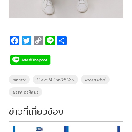
F
T
C
Li
S
ac
wi
o
n
h
e
tt
p
e
ar
b
er
y
e
o
Li
Tags
gmmtv
I Love ‘A Lot Of’ You
นนน กรภัทร์
o
n
มายด์-อาทิตยา
k
k
ข่าวที่เกี่ยวข้อง