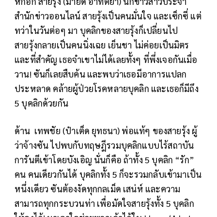
หักอก สายรุ้ง (มายด์ อาทิตยา) นักข่าวสาวประจำ
สำนักข่าวออนไลน์ สายรุ้งเป็นคนมั่นใจ และเซ็กซี่ แต่
ทว่าในวันต่อๆ มา บุคลิกของสายรุ้งก็เปลี่ยนไป
สายรุ้งกลายเป็นคนนิ่งเฉย เย็นชา ไม่ค่อยเป็นมิตร
และที่สำคัญ เธอจำเขาไม่ได้เลยทั้งๆ ที่พึ่งเจอกันเมื่อ
วาน! ซันก็เลยสืบค้น และพบว่าเธอมีอาการแปลก
ประหลาด คล้ายผู้ป่วยโรคหลายบุคลิก และเธอก็มีถึง
5 บุคลิกด้วยกัน
ด้าน เทพชัย (ป๋าเต็ด ยุทธนา) พ่อแท้ๆ ของสายรุ้ง ผู้
ว่าจ้างซัน ไปพบกับทฤษฎีรวมบุคลิกแบบไร้สถาบัน
การันตีเข้าโดยบังเอิญ นั่นก็คือ ถ้าทั้ง 5 บุคลิก “รัก”
คน คนเดียวกันได้ บุคลิกทั้ง 5 ก็จะรวมกลับเข้ามาเป็น
หนึ่งเดียว ซันต้องงัดทุกกลเม็ด เสน่ห์ และความ
สามารถทุกกระบวนท่า เพื่อมัดใจสายรุ้งทั้ง 5 บุคลิก