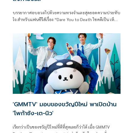
บรรยากาศอบอวลไปด้วยความทรงจำและสุดยอดความประทับ
ใจ สำหรับแฟนซีรีส์เรื่อง “Dare You to Death ไขคดีเป็น เห็น
คดีตาย” จาก “GMMTV” คอนเทนต์โพรไวเดอร์ชั้นนำของเมือง
ไทย ในงาน "Dare You to Death Final EP. Fan Meeting" ซึ่ง
เป็นการรวมตัวครั้งสำคัญของทีมนักแสดง นำโดย “จุง-อาเชน
ไอย์ดึน” และ “ดัง-ณัฎฐ์ชัย บุญประเสริฐ”
'GMMTV' มอบของขวัญปีใหม่ พาเปิดบ้าน
'โพก้าซัง-เต-นิว'
เรียกว่าเป็นของขวัญปีใหม่ที่ดีที่สุดเลยก็ว่าได้ เมื่อ GMMTV