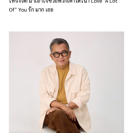
ให้จงได้! มาเอาใจช่วยพวกเค้าได้ใน I Love ‘A Lot
Of’ You รัก มาก เธอ