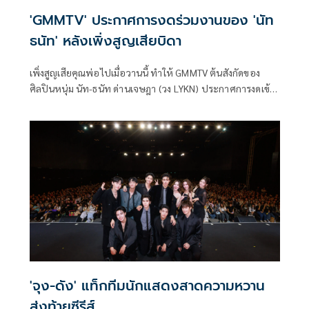
'GMMTV' ประกาศการงดร่วมงานของ 'นัท
ธนัท' หลังเพิ่งสูญเสียบิดา
เพิ่งสูญเสียคุณพ่อไปเมื่อวานนี้ ทำให้ GMMTV ต้นสังกัดของ
ศิลปินหนุ่ม นัท-ธนัท ด่านเจษฎา (วง LYKN) ประกาศการงดเข้า
ร่วมงานในช่วงนี้
'จุง-ดัง' แท็กทีมนักแสดงสาดความหวาน
ส่งท้ายซีรีส์