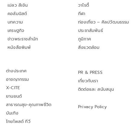
เปลว สีเงิน
วาไรตี้
คอลัมนิสต์
กีฬา
บทความ
ท่องเที่ยว – ศิลปวัฒนธรรม
เศรษฐกิจ
ประชาสัมพันธ์
ข่าวพระราชสำนัก
ภูมิภาค
หนังสือพิมพ์
สิ่งแวดล้อม
ต่างประเทศ
PR & PRESS
อาชญากรรม
เกี่ยวกับเรา
X-CITE
ติดต่อและ สนับสนุน
ยานยนต์
สาธารณสุข-คุณภาพชีวิต
Privacy Policy
บันเทิง
ไทยโพสต์ ทีวี