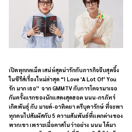
เปิดทุกกลเม็ด เสน่ห์สุดน่ารักกับภารกิจจีบสุดจึ้ง
ในซีรีส์เรื่องใหม่ล่าสุด “I Love ‘A Lot Of’ You
รัก มาก เธอ” จาก GMMTV กับการโคจรมาเจอ
กันครั้งแรกของนักแสดงสุดฮอต นนน-กรภัทร์
เกิดพันธุ์ กับ มายด์-อาทิตยา ตรีบุดารักษ์ ที่จะพา
ทุกคนไปสัมผัสกับ 5 ความสัมพันธ์ที่แตกต่างของ
พวกเขา เพราะเมื่อคาสโนว่าอย่าง นนน ได้มา