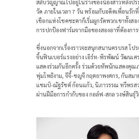
สลับวิญญาณไปอยู่ในร่างของน้องสาวหลังปร
วัด ภายในเวลา 7 วัน พร้อมกับอดีตเพื่อนรักที
เชือกแห่งโชคชะตาก็เริ่มผูกรัดพวกเขาทั้งส
การปกป้องฟาร์มจากมือของสองอาที่ต้องการ
ซึ่งนอกจากเรื่องราวจะสนุกสนานครบรส โปรดัก
จิ้นฟินเบอร์แรงอย่าง เอิร์ท-พิรพัฒน์ วัฒน
แสดงร่วมกันอีกครั้ง ร่วมด้วยทัพนักแสดงคุณ
พุ่มโพธิงาม, จีจี้-ชญจี กฤตยาพงศกร, กันสมาย
แชมป์-ณัฐรัชต์ ก้อนแก้ว, นิภาวรรณ ทวีพรสว
ผ่านฝีมือการกำกับของ กอล์ฟ-สกล วงษ์สินธุ์ว