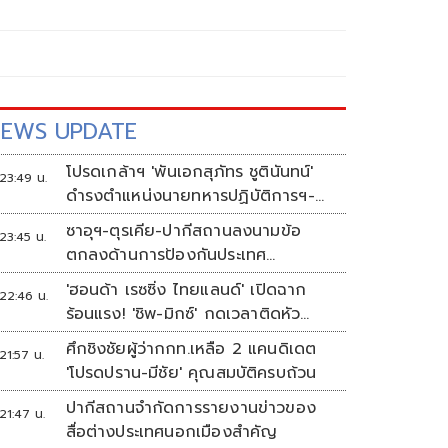
EWS UPDATE
โปรดเกล้าฯ 'พันเอกสุภัทร ชูตินันทน์'
23:49 น.
ดำรงตำแหน่งนายทหารปฏิบัติการฯ-
พระราชทานยศ 'พลตรี'
ซาอุฯ-ตุรเคีย-ปากีสถานลงนามข้อ
23:45 น.
ตกลงด้านการป้องกันประเทศ
ท่ามกลางสงครามในภูมิภาค
'ฮอนด้า เรซซิ่ง ไทยแลนด์' เปิดฉาก
22:46 น.
ร้อนแรง! 'ชิพ-มิกซ์' กดเวลาติดหัว
แถว ARRC สนาม 4 ที่มัลดาลิกา
ศึกชิงชัยผู้ว่ากกท.เหลือ 2 แคนดิเดต
21:57 น.
'โปรดปราน-มีชัย' คุณสมบัติครบถ้วน
ปากีสถานจำกัดการรายงานข่าวของ
21:47 น.
สื่อต่างประเทศนอกเมืองสำคัญ