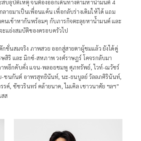
ะสบอุบัติเหตุ จนต้องออกเดินทางตามหาน้ำมนต์ 4
่กลายมาเป็นเพื่อนแค้น เพื่อกลับร่างเดิมให้ได้ แถม
องคนเข้าหากันพร้อมๆ กับภารกิจตะลุยหานํ้ามนต์ และ
จะแย่งสมบัติของครอบครัวไป
ชั่นสมจริง ภาพสวย ออกสู่สายตาผู้ชมแล้ว ยังได้คู่
เศรษสิริ และ มิกซ์-สหภาพ วงศ์ราษฎร์ โคจรกลับมา
ภาพอีกคับคั่ง แจน-พลอยชมพู ศุภทรัพย์, ไวท์-ณวัชร์
-ชนกันต์ อาพรสุทธินันท์, นะ-ธนบูลย์ วัลลภศิรินันท์,
รรค์, ชัชวรินทร์ คล้ายนาค, ไมเคิล เชาวนาศัย ฯลฯ”
ิเสส