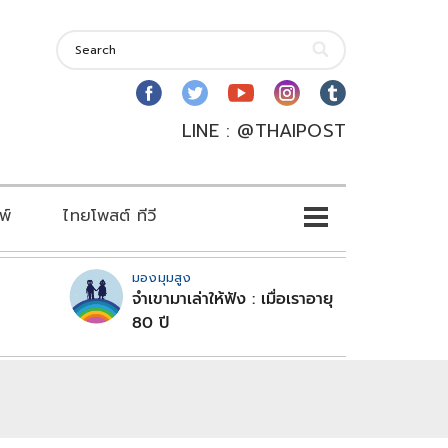
LINE : @THAIPOST
พ์
ไทยโพสต์ ทีวี
มองมุมสูง
จำเขามาเล่าให้ฟัง : เมื่อเราอายุ
80 ปี