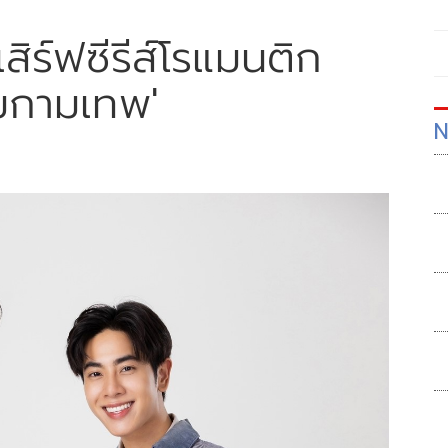
มเสิร์ฟซีรีส์โรแมนติก
รมกามเทพ'
N