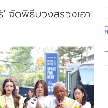
ร์' จัดพิธีบวงสรวงเอา
N