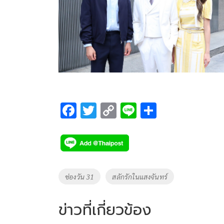
F
T
C
Li
S
ac
wi
o
n
h
e
tt
p
e
ar
b
er
y
e
o
Li
Tags
ช่องวัน 31
สลักรักในแสงจันทร์
o
n
k
k
ข่าวที่เกี่ยวข้อง