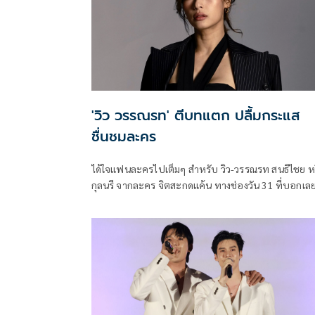
'วิว วรรณรท' ตีบทแตก ปลื้มกระแส
ชื่นชมละคร
ได้ใจแฟนละครไปเต็มๆ สำหรับ วิว-วรรณรท สนธิไชย ห
กุลนรี จากละคร จิตสะกดแค้น ทางช่องวัน 31 ที่บอกเลย
บทบาทนี้คือ “จิตเบอร์สุด” โชว์ฝีมือสะกดคนดูให้อยู่หม
ทุกฉาก จนถูกพูดถึงสนั่นโซเชียล กระแสชื่นชมจากแฟนๆ
ขนาดนี้ โดยสาววิวพูดถึงประเด็นนี้ว่า