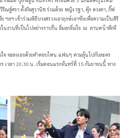
บมากฝีมือ ปุ๊ย-ผอูน จันทรศิริ พร้อมด้วย 3 นักแสดงรุ่นใหม่
ริณฐ์ศรา ตั้งกิจสุวานิช ร่วมด้วย หญิง รฐา, ตุ๊ก ดวงตา, กิ๊ฟ
ย ฯลฯ เข้าร่วมพิธีบวงสรวงเอาฤกษ์เอาชัยเพื่อความเป็นสิริ
งานที่เป็นไปอย่างราบรื่น อิ่มอกอิ่มใจ ณ ลานหน้าตึกจี
้วยหัวใจ จะลงเอยด้วยคำตอบไหน แฟนๆ ตามลุ้นไปกับละคร
งคาร เวลา 20.30 น. เริ่มตอนแรกจันทร์ที่ 15 กันยายนนี้ ทาง