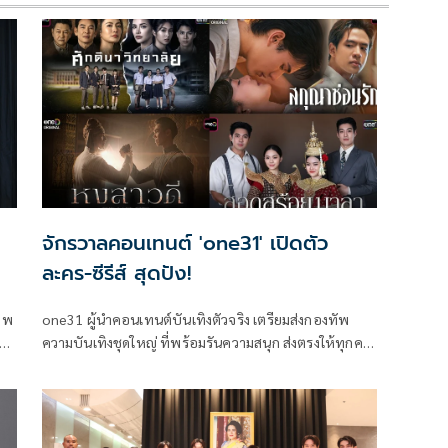
จักรวาลคอนเทนต์ 'one31' เปิดตัว
ละคร-ซีรีส์ สุดปัง!
าพ
one31 ผู้นำคอนเทนต์บันเทิงตัวจริง เตรียมส่งกองทัพ
ความบันเทิงชุดใหญ่ ที่พร้อมรันความสนุก ส่งตรงให้ทุกคน
ผ่านหน้าจอในปี 2569 ที่อัดแน่นด้วยคอนเทนต์ ละคร – ซี
รีส์ ระดับพรีเมียมหลากหลายรสชาติ ที่จะมอบความสุข
ความสนุกให้แฟนๆ ได้ฟินกันแบบครบรสไปกับ “จักรวาล
คอนเทนต์ one31” ผ่านหน้าจอทีวีช่องวัน31 ,