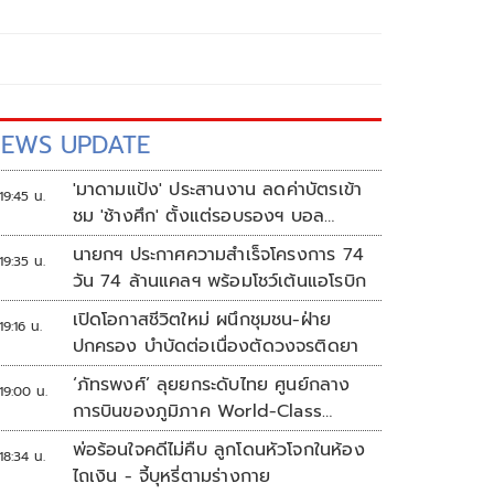
EWS UPDATE
'มาดามแป้ง' ประสานงาน ลดค่าบัตรเข้า
19:45 น.
ชม 'ช้างศึก' ตั้งแต่รอบรองฯ บอล
อาเซียน
นายกฯ ประกาศความสำเร็จโครงการ 74
19:35 น.
วัน 74 ล้านแคลฯ พร้อมโชว์เต้นแอโรบิก
เปิดโอกาสชีวิตใหม่ ผนึกชุมชน-ฝ่าย
19:16 น.
ปกครอง บำบัดต่อเนื่องตัดวงจรติดยา
‘ภัทรพงศ์’ ลุยยกระดับไทย ศูนย์กลาง
19:00 น.
การบินของภูมิภาค World-Class
Aviation Hub | ห้องข่าวไทยโพสต์สุด
พ่อร้อนใจคดีไม่คืบ ลูกโดนหัวโจกในห้อง
18:34 น.
สัปดาห์
ไถเงิน - จี้บุหรี่ตามร่างกาย