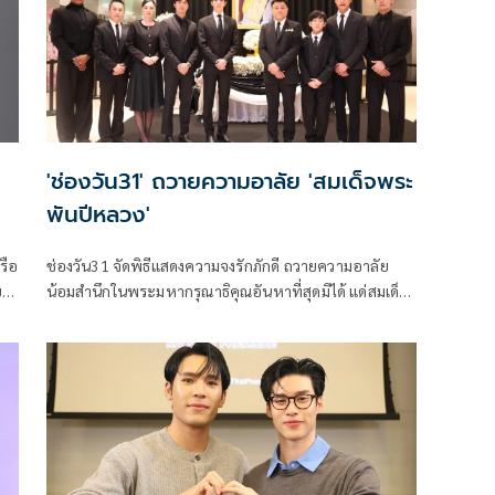
แพลตฟอร์มออนไลน์ และสตรีมมิ่ง oneD
'ช่องวัน31' ถวายความอาลัย 'สมเด็จพระ
พันปีหลวง'
รือ
ช่องวัน31 จัดพิธีแสดงความจงรักภักดี ถวายความอาลัย
ว่า
น้อมสำนึกในพระมหากรุณาธิคุณอันหาที่สุดมิได้ แด่สมเด็จ
ัด
พระนางเจ้าสิริกิติ์ พระบรมราชินีนาถ พระบรมราชชนนี
 ดี
พันปีหลวง