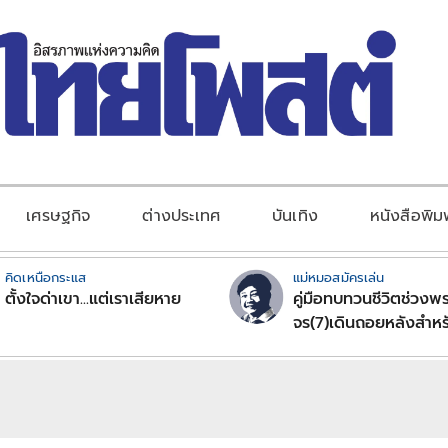
เศรษฐกิจ
ต่างประเทศ
บันเทิง
หนังสือพิม
คิดเหนือกระแส
แม่หมอสมัครเล่น
ตั้งใจด่าเขา...แต่เราเสียหาย
คู่มือทบทวนชีวิตช่วงพร
จร(7)เดินถอยหลังสำหร
ลัคนาราศีตอนที่2