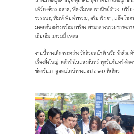
นำทีมโดยผู้จัด หนุย-สุธาสินี บุศราพันธ์ และผู้กำกั
เพิร์ล-ศัจกร ฉลาด, พีค-ภีมพล พาณิชย์ธำรง, เพิร์ธ-วี
วรรธนะ, พิมพ์ พิมพ์พรรณ, ดรีม พิชยา, แอ๊ค โชคชั
มงคลกันอย่างพร้อมเพรียง ท่ามกลางบรรยากาศภายใน
เอ็มเอ็ม แกรมมี่ เพลส
งานนี้ทางเลือกระหว่าง รักด้วยหน้าที่ หรือ รักด
เรื่องยิ่งใหญ่ สลักรักในแสงจันทร์ ทุกวันจันทร์-อั
ช่องวัน31 ดูออนไลน์ทางแอป oneD ที่เดียว