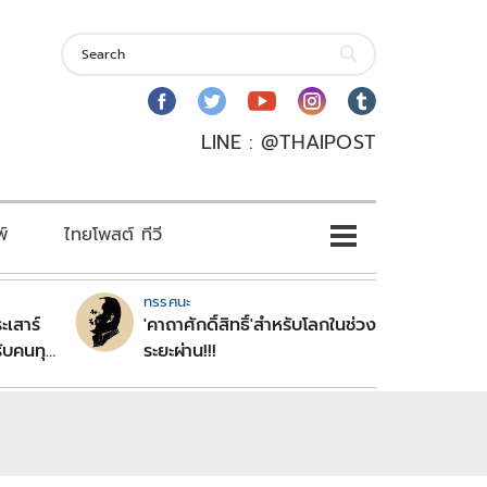
LINE : @THAIPOST
พ์
ไทยโพสต์ ทีวี
ทรรศนะ
ะเสาร์
'คาถาศักดิ์สิทธิ์'สำหรับโลกในช่วง
ับคนทุก
ระยะผ่าน!!!