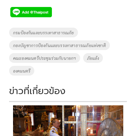
ac
wi
o
n
h
e
tt
p
e
ar
b
er
y
e
o
Li
Tags
กรมป้องกันและบรรเทาสาธารณภัย
o
n
กองบัญชาการป้องกันและบรรเทาสาธารณภัยแห่งชาติ
k
k
คณะองคมนตรีประชุมร่วมกับนายกฯ
ภัยแล้ง
องคมนตรี
ข่าวที่เกี่ยวข้อง