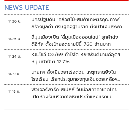
NEWS UPDATE
นครปฐมดัน ‘กล้วยไม้-สินค้าเกษตรคุณภาพ’
14:30 น.
สร้างมูลค่าเศรษฐกิจฐานราก ตั้งเป้าเงินสะพัด
10 ล้านบาท
สี่มุมเมืองเปิด ‘สี่มุมเมืองออนไลน์’ รุกค้าส่ง
14:25 น.
ดิจิทัล ตั้งเป้ายอดขายปีนี้ 760 ล้านบาท
KJLโชว์ Q2/69 กำไรโต 49%รับดีมานด์อุตฯ
14:24 น.
หนุนเป้าปีโต 12.7%
นายกฯ สั่งเยียวยาเร่งด่วน เหตุกราดยิงใน
14:19 น.
โรงเรียน เรียกประชุมกองทุนเงินช่วยเหลือฯ
ทันที
ฟิวเจอร์พาร์ค-สเปลล์ จับมือสภากาชาดไทย
14:18 น.
เปิดห้องรับบริจาคโลหิตประจำแห่งแรกใน
ศูนย์การค้าปทุมธานี