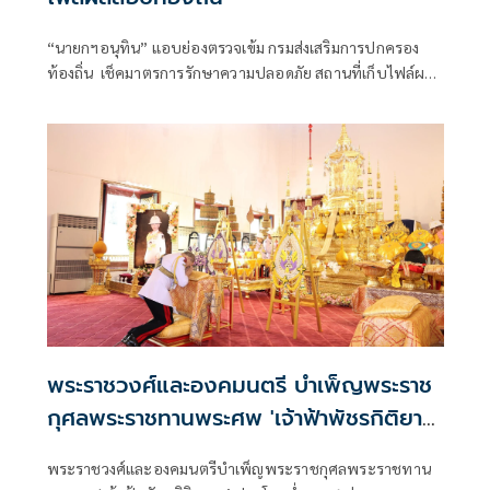
“นายกฯอนุทิน” แอบย่องตรวจเข้ม กรมส่งเสริมการปกครอง
ท้องถิ่น เช็คมาตรการรักษาความปลอดภัย สถานที่เก็บไฟล์ผล
สอบท้องถิ่น
พระราชวงศ์และองคมนตรี บำเพ็ญพระราช
กุศลพระราชทานพระศพ 'เจ้าฟ้าพัชรกิติยา
ภา'
พระราชวงศ์และองคมนตรีบำเพ็ญพระราชกุศลพระราชทาน