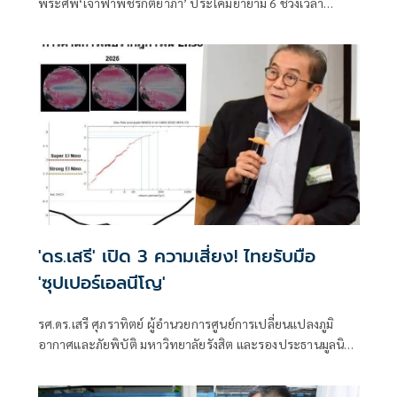
พระศพ‘เจ้าฟ้าพัชรกิติยาภา’ ประโคมย่ำยาม 6 ช่วงเวลา
ประกอบพระอิสริยยศ
'ดร.เสรี' เปิด 3 ความเสี่ยง! ไทยรับมือ
'ซุปเปอร์เอลนีโญ'
รศ.ดร.เสรี ศุภราทิตย์ ผู้อำนวยการศูนย์การเปลี่ยนแปลงภูมิ
อากาศและภัยพิบัติ มหาวิทยาลัยรังสิต และรองประธานมูลนิธิ
สภาเตือนภัยพิบัติแห่งชาติ โพสต์ข้อความเฟซบุ๊กเรื่อง "เอลนีโญ
หรือซุปเปอร์เอลนีโญ จงเรียนรู้เพื่อเตรียมพร้อมรับมือ"