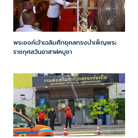
พระองค์เจ้าเฉลิมศึกยุคลทรงบำเพ็ญพระ
ราชกุศลวันอาสาฬหบูชา