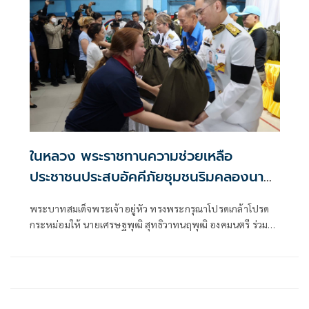
ในหลวง พระราชทานความช่วยเหลือ
ประชาชนประสบอัคคีภัยชุมชนริมคลองนาง
หงส์
พระบาทสมเด็จพระเจ้าอยู่หัว ทรงพระกรุณาโปรดเกล้าโปรด
กระหม่อมให้ นายเศรษฐพุฒิ สุทธิวาทนฤพุฒิ องคมนตรี ร่วม
กับมูลนิธิราชประชานุเคราะห์ ในพระบรมราชูปภัมภ์