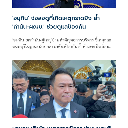
'อนุทิน' จ่อลงดูที่เกิดเหตุกราดยิง ย้ำ
'กำนัน-ผญบ.' ช่วยดูแลป้องกัน
'อนุทิน' ยกกำนัน-ผู้ใหญ่บ้าน สำคัญต่อการบริหาร ชี้เหตุสลด
นนทบุรีในฐานะนักปกครองต้องป้องกัน ย้ำห้ามพกปืน ล้อม
คอกแล้วแต่ยังเล็ดลอดได้ ขอร่วมมือดูแลพื้นที่เข้ม เตรียมรุดลงดู
ที่เกิดเหตุ