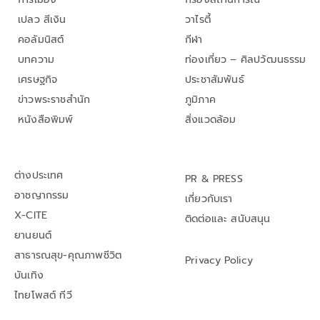
เปลว สีเงิน
วาไรตี้
คอลัมนิสต์
กีฬา
บทความ
ท่องเที่ยว – ศิลปวัฒนธรรม
เศรษฐกิจ
ประชาสัมพันธ์
ข่าวพระราชสำนัก
ภูมิภาค
หนังสือพิมพ์
สิ่งแวดล้อม
ต่างประเทศ
PR & PRESS
อาชญากรรม
เกี่ยวกับเรา
X-CITE
ติดต่อและ สนับสนุน
ยานยนต์
สาธารณสุข-คุณภาพชีวิต
Privacy Policy
บันเทิง
ไทยโพสต์ ทีวี