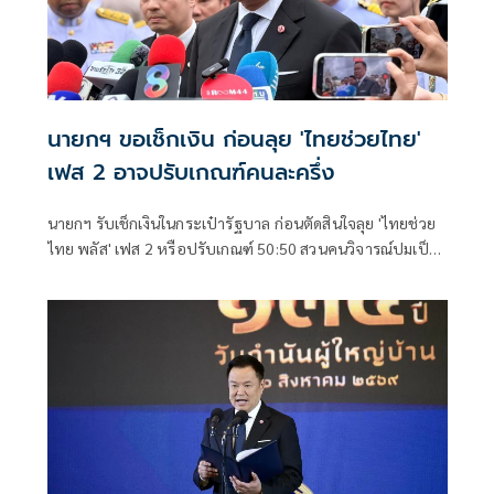
นายกฯ ขอเช็กเงิน ก่อนลุย 'ไทยช่วยไทย'
เฟส 2 อาจปรับเกณฑ์คนละครึ่ง
นายกฯ รับเช็กเงินในกระเป๋ารัฐบาล ก่อนตัดสินใจลุย 'ไทยช่วย
ไทย พลัส' เฟส 2 หรือปรับเกณฑ์ 50:50 สวนคนวิจารณ์ปมเป็น
ภาระประชาชน ชี้การค้า-จีดีพี พุ่งไม่พูดถึง ยันสถานะคลังยัง
แข็งแรง