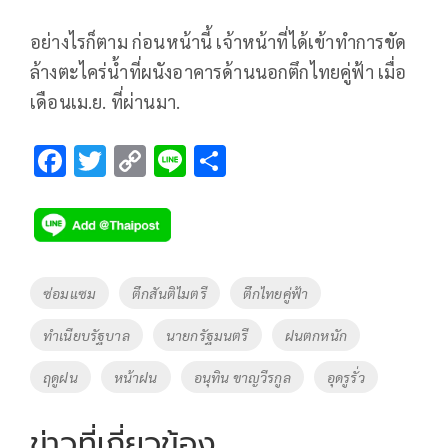
อย่างไรก็ตาม ก่อนหน้านี้ เจ้าหน้าที่ได้เข้าทำการขัด
ล้างตะไคร่น้ำที่ผนังอาคารด้านนอกตึกไทยคู่ฟ้า เมื่อ
เดือนเม.ย. ที่ผ่านมา.
F
T
C
Li
S
ac
wi
o
n
h
e
tt
p
e
ar
b
er
y
e
o
Li
Tags
ซ่อมแซม
ตึกสันติไมตรี
ตึกไทยคู่ฟ้า
o
n
ทำเนียบรัฐบาล
นายกรัฐมนตรี
ฝนตกหนัก
k
k
ฤดูฝน
หน้าฝน
อนุทิน ขาญวีรกูล
อุดรูรั่ว
ข่าวที่เกี่ยวข้อง