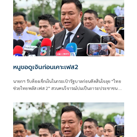
หนูขอดูเงินก่อนเคาะเฟส2
นายกฯ รับต้องเช็กเงินในกระเป๋ารัฐบาลก่อนตัดสินใจลุย “ไทย
ช่วยไทยพลัส เฟส 2” สวนคนวิจารณ์ปมเป็นภาระประชาชน ชี้
การค้า-จีดีพีพุ่งไม่พูดถึง “ศุภจี” รอถก “เอกนิติ” ดันไทยเที่ยว
ไทยพลัสหรือไม่