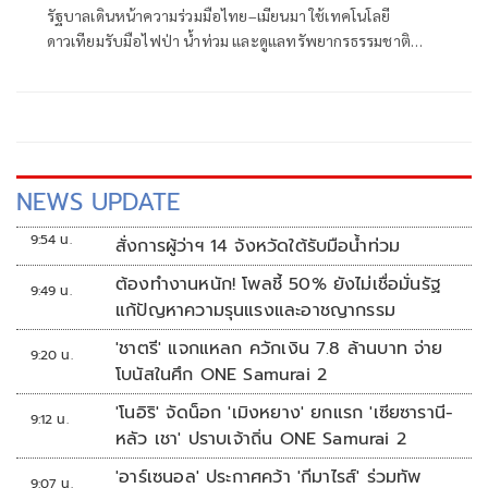
รัฐบาลเดินหน้าความร่วมมือไทย–เมียนมา ใช้เทคโนโลยี
ดาวเทียมรับมือไฟป่า น้ำท่วม และดูแลทรัพยากรธรรมชาติ
ชายแดน ยกระดับการจัดการภัยพิบัติและสิ่งแวดล้อมร่วมกัน
NEWS UPDATE
9:54 น.
สั่งการผู้ว่าฯ 14 จังหวัดใต้รับมือน้ำท่วม
ต้องทำงานหนัก! โพลชี้ 50% ยังไม่เชื่อมั่นรัฐ
9:49 น.
แก้ปัญหาความรุนแรงและอาชญากรรม
'ชาตรี' แจกแหลก ควักเงิน 7.8 ล้านบาท จ่าย
9:20 น.
โบนัสในศึก ONE Samurai 2
'โนอิริ' จัดน็อก 'เมิงหยาง' ยกแรก 'เซียซารานี-
9:12 น.
หลัว เชา' ปราบเจ้าถิ่น ONE Samurai 2
'อาร์เซนอล' ประกาศคว้า 'กีมาไรส์' ร่วมทัพ
9:07 น.