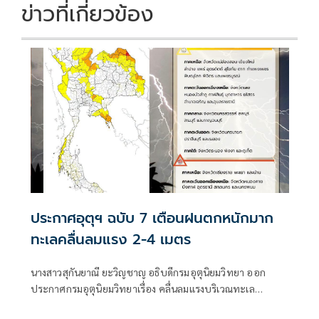
ข่าวที่เกี่ยวข้อง
ประกาศอุตุฯ ฉบับ 7 เตือนฝนตกหนักมาก
ทะเลคลื่นลมแรง 2-4 เมตร
นางสาวสุกันยาณี ยะวิญชาญ อธิบดีกรมอุตุนิยมวิทยา ออก
ประกาศกรมอุตุนิยมวิทยาเรื่อง คลื่นลมแรงบริเวณทะเล
อันดามันตอนบนและอ่าวไทยตอนบน และฝนตกหนักถึงหนัก