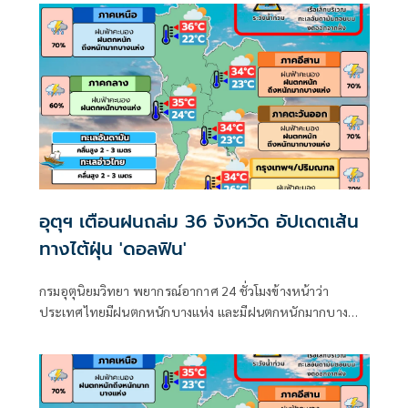
มากบริเวณประเทศไทย
อุตุฯ เตือนฝนถล่ม 36 จังหวัด อัปเดตเส้น
ทางไต้ฝุ่น 'ดอลฟิน'
กรมอุตุนิยมวิทยา พยากรณ์อากาศ 24 ชั่วโมงข้างหน้าว่า
ประเทศไทยมีฝนตกหนักบางแห่ง และมีฝนตกหนักมากบาง
พื้นที่ในภาคเหนือ ภาคตะวันออกเฉียงเหนือ และภาคตะวันออก