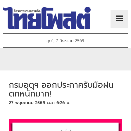
ศุกร์, 7 สิงหาคม 2569
กรมอุตุฯ ออกประกาศรับมือฝน
ตกหนักมาก!
27 พฤษภาคม 2569 เวลา 6:26 น.