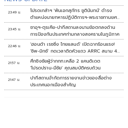
โปรดเกล้าฯ 'พันเอกสุภัทร ชูตินันทน์' ดำรง
23:49 น.
ตำแหน่งนายทหารปฏิบัติการฯ-พระราชทานยศ
'พลตรี'
ซาอุฯ-ตุรเคีย-ปากีสถานลงนามข้อตกลงด้าน
23:45 น.
การป้องกันประเทศท่ามกลางสงครามในภูมิภาค
'ฮอนด้า เรซซิ่ง ไทยแลนด์' เปิดฉากร้อนแรง!
22:46 น.
'ชิพ-มิกซ์' กดเวลาติดหัวแถว ARRC สนาม 4
ที่มัลดาลิกา
ศึกชิงชัยผู้ว่ากกท.เหลือ 2 แคนดิเดต
21:57 น.
'โปรดปราน-มีชัย' คุณสมบัติครบถ้วน
ปากีสถานจำกัดการรายงานข่าวของสื่อต่าง
21:47 น.
ประเทศนอกเมืองสำคัญ