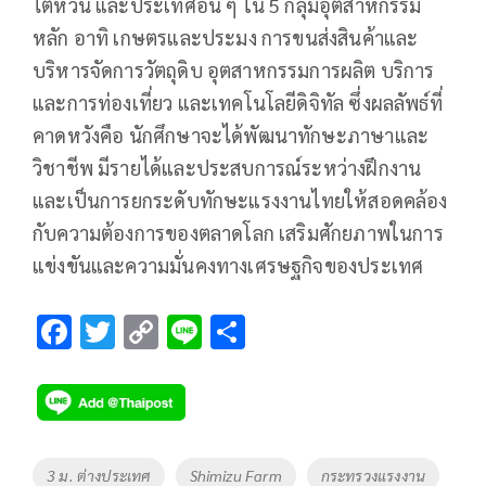
ไต้หวัน และประเทศอื่น ๆ ใน 5 กลุ่มอุตสาหกรรม
หลัก อาทิ เกษตรและประมง การขนส่งสินค้าและ
บริหารจัดการวัตถุดิบ อุตสาหกรรมการผลิต บริการ
และการท่องเที่ยว และเทคโนโลยีดิจิทัล ซึ่งผลลัพธ์ที่
คาดหวังคือ นักศึกษาจะได้พัฒนาทักษะภาษาและ
วิชาชีพ มีรายได้และประสบการณ์ระหว่างฝึกงาน
และเป็นการยกระดับทักษะแรงงานไทยให้สอดคล้อง
กับความต้องการของตลาดโลก เสริมศักยภาพในการ
แข่งขันและความมั่นคงทางเศรษฐกิจของประเทศ
F
T
C
Li
S
ac
wi
o
n
h
e
tt
p
e
ar
b
er
y
e
o
Li
Tags
3 ม. ต่างประเทศ
Shimizu Farm
กระทรวงแรงงาน