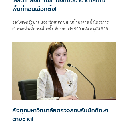
'ลลิดา' สอน 'ไอซ์' บอกงบน้ำบาดาลเคาะ
พื้นที่ก่อนเลือกตั้ง!
รองโฆษกรัฐบาล แจง 'รักชนก' ปมงบน้ำบาดาล ย้ำโครงการ
กำหนดพื้นที่ก่อนเลือกตั้ง ชี้คำขอกว่า 900 แห่ง อนุมัติ 858
แห่งตามหลักเกณฑ์ ไม่ใช่จัดสรรตามการเมือง
สั่งทุกมหาวิทยาลัยตรวจสอบรับนักศึกษา
ต่างชาติ!