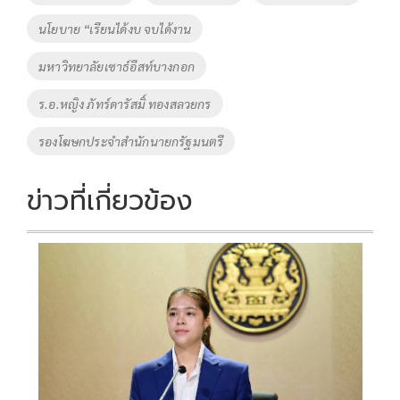
o
n
นโยบาย “เรียนได้งบ จบได้งาน
k
k
มหาวิทยาลัยเซาธ์อีสท์บางกอก
ร.อ.หญิง ภัทร์ดารัสมิ์ ทองสลวยกร
รองโฆษกประจำสำนักนายกรัฐมนตรี
ข่าวที่เกี่ยวข้อง