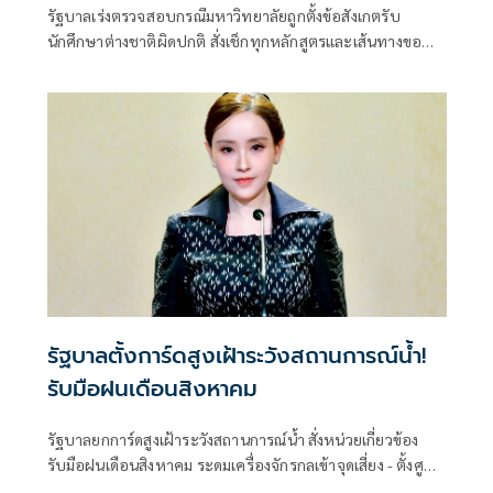
รัฐบาลเร่งตรวจสอบกรณีมหาวิทยาลัยถูกตั้งข้อสังเกตรับ
นักศึกษาต่างชาติผิดปกติ สั่งเช็กทุกหลักสูตรและเส้นทางขอ
วีซ่า ปิดช่องโหว่ที่อาจกระทบมาตรฐานอุดมศึกษาไทย ย้ำพบ
ผิดดำเนินการตามกฎหมายทันที
รัฐบาลตั้งการ์ดสูงเฝ้าระวังสถานการณ์น้ำ!
รับมือฝนเดือนสิงหาคม
รัฐบาลยกการ์ดสูงเฝ้าระวังสถานการณ์น้ำ สั่งหน่วยเกี่ยวข้อง
รับมือฝนเดือนสิงหาคม ระดมเครื่องจักรกลเข้าจุดเสี่ยง - ตั้งศูนย์
พักพิงพร้อมช่วยเหลือ 24 ชม.