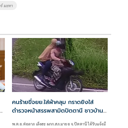
อร์ มะทา
คนร้ายขี่จยย.ใส่ผ้าคลุม กราดยิงใส่
ิต
ตำรวจหน้าสรรพสามิตปัตตานี ชาวบ้าน
โดนลูกหลง
้
พ.ต.อ.ต่อลาภ เล็งฮะ ผกก.สภ.มายอ จ.ปัตตานี ได้รับแจ้งมี