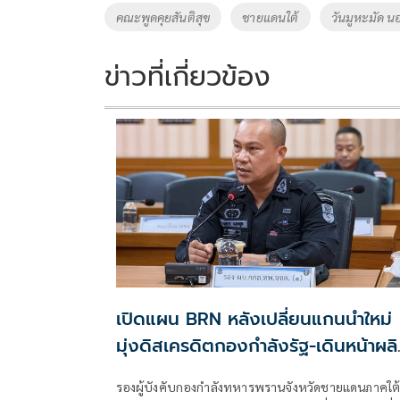
o
Li
Tags
คณะพูดคุยสันติสุข
ชายแดนใต้
วันมูหะมัด น
o
n
k
k
ข่าวที่เกี่ยวข้อง
เปิดแผน BRN หลังเปลี่ยนแกนนำใหม่
มุ่งดิสเครดิตกองกำลังรัฐ-เดินหน้าผล
แนวร่วม
รองผู้บังคับกองกำลังทหารพรานจังหวัดชายแดนภาคใต