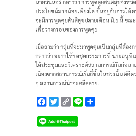
นายวันนอร์ กล่าวว่า การพูดคุยสันติสุขจังหว
ประโยชน์มากน้อยเพียงใด ขึ้นอยู่กับการให้
จะมีการพูดคุยสันติสุขปลายเดือน มิ.ย.นี้ ขณ
เพื่อวางกรอบของการพูดคุย
เมื่อถามว่า กลุ่มที่จะมาพูดคุยเป็นกลุ่มที่ต
กล่าวว่า อยากให้รอชุดกรรมการที่ นายอนุ
ได้ประชุมและวิเคราะห์สถานการณ์กันก่อน แ
เนื่องจากสถานการณ์เริ่มถี่ขึ้นในช่วงนี้ แต่
ๆ สถานการณ์น่าจะคลี่คลาย.
F
T
C
Li
S
ac
wi
o
n
h
e
tt
p
e
ar
b
er
y
e