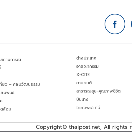
ต่างประเทศ
สถานการณ์
อาชญากรรม
้
X-CITE
ยานยนต์
เที่ยว – ศิลปวัฒนธรรม
สาธารณสุข-คุณภาพชีวิต
สัมพันธ์
บันเทิง
าค
ไทยโพสต์ ทีวี
วดล้อม
Copyright© thaipost.net, All rights 