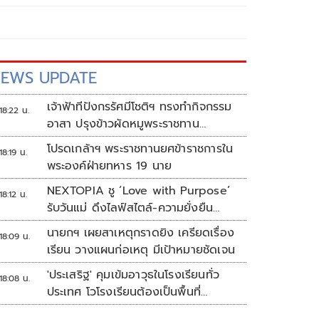
EWS UPDATE
เจ้าฟ้าทีปังกรรัศมีโชติฯ ทรงทำกิจกรรม
18:22 น.
อาสา ปรุงข้าวผัดหมูพระราชทาน
ประชาชน
โปรดเกล้าฯ พระราชทานยศข้าราชการใน
18:19 น.
พระองค์ฝ่ายทหาร 19 นาย
NEXTOPIA ชู ‘Love with Purpose’
18:12 น.
รับวันแม่ ดึงไลฟ์สไตล์-ความยั่งยืน
สร้างประสบการณ์ช้อปปิงมีความหมาย
นายกฯ เผยสาเหตุกราดยิง เครียดเรื่อง
18:09 น.
เรียน วางแผนก่อเหตุ มีเป้าหมายชัดเจน
'ประเสริฐ' คุมเข้มอาวุธในโรงเรียนทั่ว
18:08 น.
ประเทศ โวโรงเรียนต้องเป็นพื้นที่
ปลอดภัย