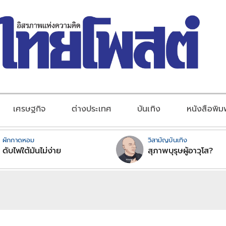
เศรษฐกิจ
ต่างประเทศ
บันเทิง
หนังสือพิม
ผักกาดหอม
วิสามัญบันเทิง
ดับไฟใต้มันไม่ง่าย
สุภาพบุรุษผู้อาวุโส?