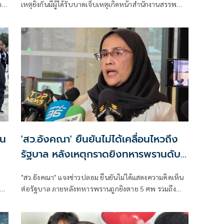
อง
เหตุยิงกันมีผู้ได้รับบาดเจ็บเหตุเกิดหน้าสำนักงานสรรพ
สามิตปัตตานี สาขามายอ ม.5 ต.ลางา อ.มายอ ตั้งอยู่ริม
ถนนสายนราธิวาส - ปัตตานี หลังได้รับแจ้งจึงรายงานให้ผู้
บังคับบัญชาทราบพร้อมนำกำลังไปที่เกิดเหตุ
าน
'สว.อังคณา' ยืนยันไม่ได้เคลื่อนไหวถึง
รัฐบาล หลังเหตุกราดยิงทหารพรานดับ
5
"สว.อังคณา" แจงข่าวปลอม ยืนยันไม่ได้แสดงความคิดเห็น
และ
ต่อรัฐบาล ภายหลังทหารพรานถูกยิงตาย 5 ศพ รวมถึง
พลเรือนและเด็กได้รับบาดเจ็บ มีการประกาศขยายอำนาจ
การใช้กฎอัยการศึกในการตรวจค้น