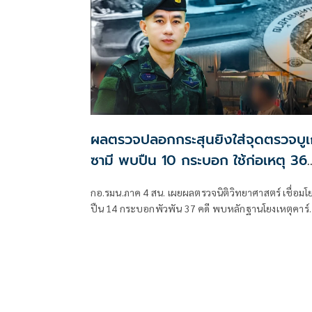
ผลตรวจปลอกกระสุนยิงใส่จุดตรวจบูเก
ซามี พบปืน 10 กระบอก ใช้ก่อเหตุ 36
คดีในพื้นที่นราธิวาส
กอ.รมน.ภาค 4 สน. เผยผลตรวจนิติวิทยาศาสตร์ เชื่อมโ
ปืน 14 กระบอกพัวพัน 37 คดี พบหลักฐานโยงเหตุคาร์
บอมบ์หน้า สภ.ตันหยง กับบึ้มรถชาวมาเลย์