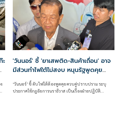
๊ะ
'วันนอร์' ชี้ 'ยาเสพติด-สินค้าเถื่อน' อาจ
มีส่วนทำไฟใต้ไม่สงบ หนุนรัฐพูดคุย
ควบคู่ปราบปราม
ยง
‘วันนอร์’ ชี้ ดับไฟใต้ต้องพูดคุยควบคู่ปราบปราม ระบุ
ประกาศใช้กฎอัยการนราธิวาส ​เป็นเรื่องฝ่ายปฏิบัติ
ประเมิน บอกยาเสพติด-สินค้าเถื่อน อาจมีส่วนทำให้ไม่
สงบ