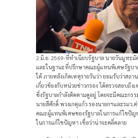
2 มิ.ย. 2569-ที่ทําเนียบรัฐบาล นายวันมูหะม
และในฐานะที่ปรึกษาคณะผู้แทนพิเศษรัฐบา
ใต้ ภายหลังเกิดเหตุรายวันว่า ยอมรับว่าสถานกา
เกี่ยวข้องกับหน่วยข่าวกรอง ได้ตรวจสอบถึงเห
ซึ่งรัฐบาลกําลังติดตามดูอยู่ โดยจะมีคณะก
นายสีศักดิ์ พวงเกตุแก้ว รองนายกฯและรมว.
คณะผู้แทนพิเศษของรัฐบาลในการแก้ไขปัญห
ในการแก้ไขปัญหา เชื่อว่าน่าจะคลี่คลาย