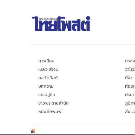
การเมือง
กรอง
เปลว สีเงิน
วาไรตี
คอลัมนิสต์
กีฬา
บทความ
ท่อง
เศรษฐกิจ
ประชา
ข่าวพระราชสำนัก
ภูมิภ
หนังสือพิมพ์
สิ่งแ