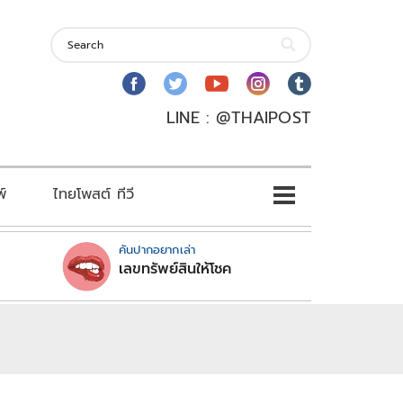
LINE : @THAIPOST
พ์
ไทยโพสต์ ทีวี
คันปากอยากเล่า
เลขทรัพย์สินให้โชค