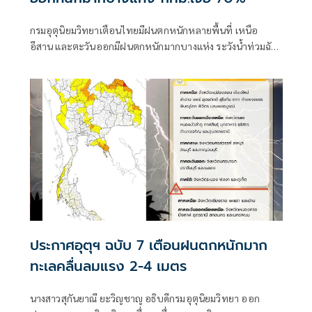
กรมอุตุนิยมวิทยาเตือนไทยมีฝนตกหนักหลายพื้นที่ เหนือ
อีสาน และตะวันออกมีฝนตกหนักมากบางแห่ง ระวังน้ำท่วมฉับ
พลัน-น้ำป่าไหลหลาก ขณะที่อันดามันตอนบนและอ่าวไทย
ตอนบนคลื่นสูง 2-3 เมตร เรือเล็กควรงดออกจากฝั่ง ส่วนไต้ฝุ่น
“ดอลฟิน” ไม่เข้าไทย
ประกาศอุตุฯ ฉบับ 7 เตือนฝนตกหนักมาก
ทะเลคลื่นลมแรง 2-4 เมตร
นางสาวสุกันยาณี ยะวิญชาญ อธิบดีกรมอุตุนิยมวิทยา ออก