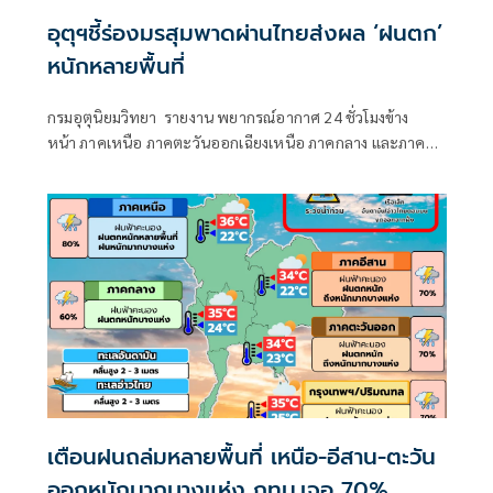
อุตุฯชี้ร่องมรสุมพาดผ่านไทยส่งผล ‘ฝนตก’
หนักหลายพื้นที่
กรมอุตุนิยมวิทยา รายงาน พยากรณ์อากาศ 24 ชั่วโมงข้าง
หน้า ภาคเหนือ ภาคตะวันออกเฉียงเหนือ ภาคกลาง และภาค
ตะวันออกยังคงมีฝนตกหนักบางแห่ง
เตือนฝนถล่มหลายพื้นที่ เหนือ-อีสาน-ตะวัน
ออกหนักมากบางแห่ง กทม.เจอ 70%