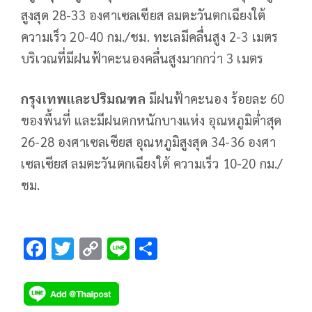
สูงสุด 28-33 องศาเซลเซียส ลมตะวันตกเฉียงใต้
ความเร็ว 20-40 กม./ชม. ทะเลมีคลื่นสูง 2-3 เมตร
บริเวณที่มีฝนฟ้าคะนองคลื่นสูงมากกว่า 3 เมตร
กรุงเทพและปริมณฑล
มีฝนฟ้าคะนอง ร้อยละ 60
ของพื้นที่ และมีฝนตกหนักบางแห่ง อุณหภูมิต่ำสุด
26-28 องศาเซลเซียส อุณหภูมิสูงสุด 34-36 องศา
เซลเซียส ลมตะวันตกเฉียงใต้ ความเร็ว 10-20 กม./
ชม.
F
T
C
Li
S
ac
wi
o
n
h
e
tt
p
e
ar