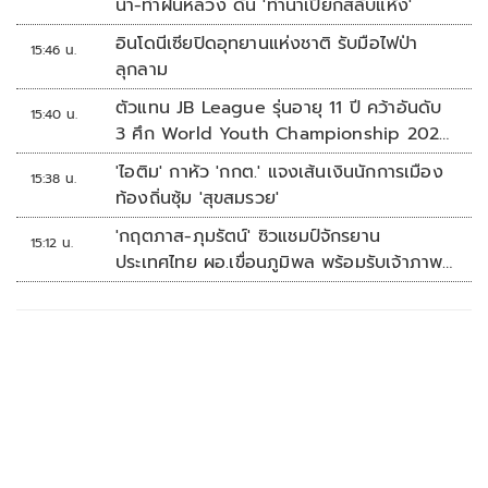
น้ำ-ทำฝนหลวง ดัน 'ทำนาเปียกสลับแห้ง'
อินโดนีเซียปิดอุทยานแห่งชาติ รับมือไฟป่า
15:46 น.
ลุกลาม
ตัวแทน JB League รุ่นอายุ 11 ปี คว้าอันดับ
15:40 น.
3 ศึก World Youth Championship 2026
ที่สิงคโปร์
'ไอติม' กาหัว 'กกต.' แจงเส้นเงินนักการเมือง
15:38 น.
ท้องถิ่นซุ้ม 'สุขสมรวย'
'กฤตภาส-ภุมรัตน์' ซิวแชมป์จักรยาน
15:12 น.
ประเทศไทย ผอ.เขื่อนภูมิพล พร้อมรับเจ้าภาพ
ต่อ ปี 2570