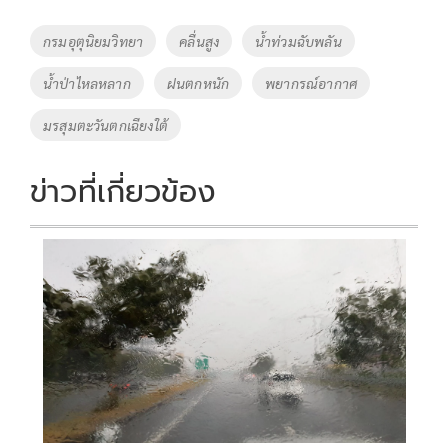
b
er
y
e
o
Li
Tags
กรมอุตุนิยมวิทยา
คลื่นสูง
น้ำท่วมฉับพลัน
o
n
น้ำป่าไหลหลาก
ฝนตกหนัก
พยากรณ์อากาศ
k
k
มรสุมตะวันตกเฉียงใต้
ข่าวที่เกี่ยวข้อง