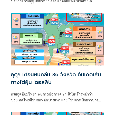
ประกาศกรมอุตุนิยมวิทยาเรื่อง คลื่นลมแรงบริเวณทะเล
อันดามันตอนบนและอ่าวไทยตอนบน และฝนตกหนักถึงหนัก
มากบริเวณประเทศไทย
อุตุฯ เตือนฝนถล่ม 36 จังหวัด อัปเดตเส้น
ทางไต้ฝุ่น 'ดอลฟิน'
กรมอุตุนิยมวิทยา พยากรณ์อากาศ 24 ชั่วโมงข้างหน้าว่า
ประเทศไทยมีฝนตกหนักบางแห่ง และมีฝนตกหนักมากบาง
พื้นที่ในภาคเหนือ ภาคตะวันออกเฉียงเหนือ และภาคตะวันออก