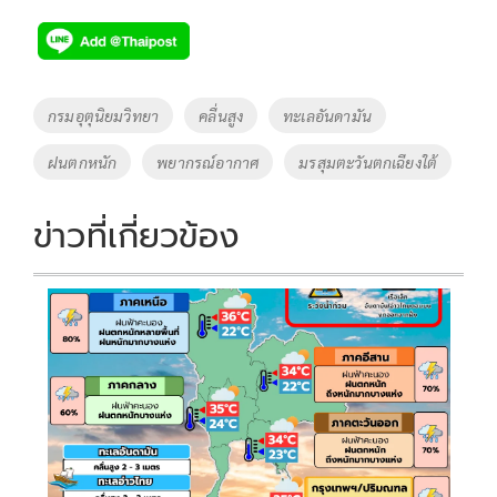
ac
wi
o
n
h
e
tt
p
e
ar
b
er
y
e
o
Li
Tags
กรมอุตุนิยมวิทยา
คลื่นสูง
ทะเลอันดามัน
o
n
ฝนตกหนัก
พยากรณ์อากาศ
มรสุมตะวันตกเฉียงใต้
k
k
ข่าวที่เกี่ยวข้อง