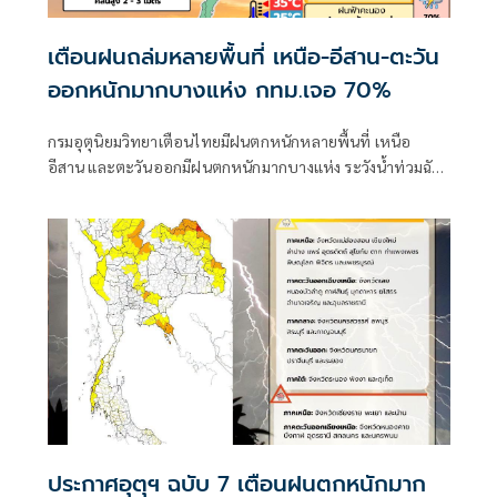
เตือนฝนถล่มหลายพื้นที่ เหนือ-อีสาน-ตะวัน
ออกหนักมากบางแห่ง กทม.เจอ 70%
กรมอุตุนิยมวิทยาเตือนไทยมีฝนตกหนักหลายพื้นที่ เหนือ
อีสาน และตะวันออกมีฝนตกหนักมากบางแห่ง ระวังน้ำท่วมฉับ
พลัน-น้ำป่าไหลหลาก ขณะที่อันดามันตอนบนและอ่าวไทย
ตอนบนคลื่นสูง 2-3 เมตร เรือเล็กควรงดออกจากฝั่ง ส่วนไต้ฝุ่น
“ดอลฟิน” ไม่เข้าไทย
ประกาศอุตุฯ ฉบับ 7 เตือนฝนตกหนักมาก