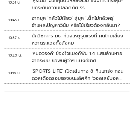
'สุรเดช' จวกคุมปืนหละหลวม ชงจำกัดกระสุน-
10:51 น.
ยกระดับความปลอดภัย รร.
จากยุค 'กลัวไม้เรียว' สู่ยุค 'เด็กไม่กลัวครู'
10:45 น.
ชำแหละปัญหาวินัย หรือไม้เรียวต้องกลับมา?
นักวิชาการ มธ. ห่วงเหตุรุนแรงถี่ คนไทยเสี่ยง
10:37 น.
หวาดระแวงทั้งสังคม
'หมอวรงค์' ข้องใจแบงก์พัน 1.4 แสนล้านหาย
10:20 น.
จากระบบ ขอพบผู้ว่าฯ แบงก์ชาติ
'SPORTS LIFE' เปิดเส้นทาง 8 ทีมแกร่ง ก่อน
10:16 น.
ดวลเดือดรอบรองชนะเลิศศึก 'วอลเลย์บอล
นักเรียน แชมป์กีฬา 7HD 2026'