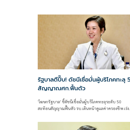
รัฐบาลตีปี๊บ! ดัชนีเชื่อมั่นผู้บริโภคทะลุ
สัญญาณศก.ฟื้นตัว
'โฆษกรัฐบาล' ชี้ดัชนีเชื่อมั่นผู้บริโภคทะลุระดับ 50
สะท้อนสัญญาณฟื้นตัว รบ.เดินหน้าดูแลค่าครองชีพ เร่งส
ออก ท่องเที่ยว และการลงทุนต่อเนื่อง