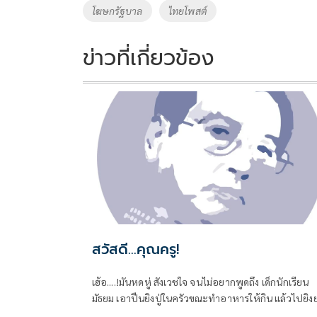
o
n
โฆษกรัฐบาล
ไทยโพสต์
k
k
ข่าวที่เกี่ยวข้อง
สวัสดี...คุณครู!
เฮ้อ....!มันหดหู่ สังเวชใจ จนไม่อยากพูดถึง เด็กนักเรียน
มัธยม เอาปืนยิงปู่ในครัวขณะทำอาหารให้กิน แล้วไปยิงย
ที่นอนหลับอยู่ เป็นศพที่สอง