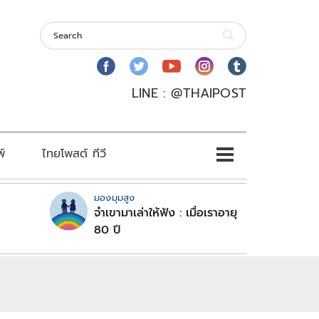
LINE : @THAIPOST
พ์
ไทยโพสต์ ทีวี
มองมุมสูง
จำเขามาเล่าให้ฟัง : เมื่อเราอายุ
80 ปี