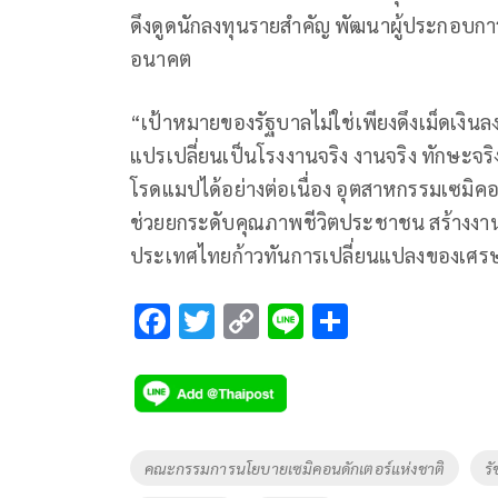
ดึงดูดนักลงทุนรายสำคัญ พัฒนาผู้ประกอบก
อนาคต
“เป้าหมายของรัฐบาลไม่ใช่เพียงดึงเม็ดเงินลง
แปรเปลี่ยนเป็นโรงงานจริง งานจริง ทักษะจ
โรดแมปได้อย่างต่อเนื่อง อุตสาหกรรมเซมิคอน
ช่วยยกระดับคุณภาพชีวิตประชาชน สร้างงาน
ประเทศไทยก้าวทันการเปลี่ยนแปลงของเศรษฐ
F
T
C
Li
S
ac
wi
o
n
h
e
tt
p
e
ar
b
er
y
e
o
Li
Tags
คณะกรรมการนโยบายเซมิคอนดักเตอร์แห่งชาติ
ร