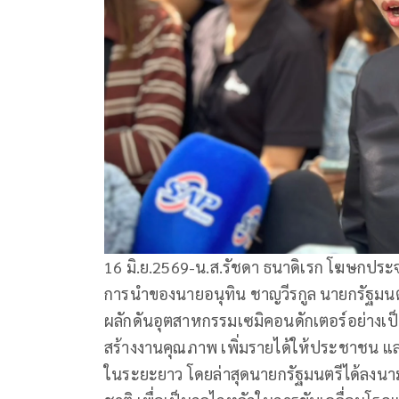
16 มิ.ย.2569-น.ส.รัชดา ธนาดิเรก โฆษกประจ
การนำของนายอนุทิน ชาญวีรกูล นายกรัฐมน
ผลักดันอุตสาหกรรมเซมิคอนดักเตอร์อย่างเ
สร้างงานคุณภาพ เพิ่มรายได้ให้ประชาชน 
ในระยะยาว โดยล่าสุดนายกรัฐมนตรีได้ลงนา