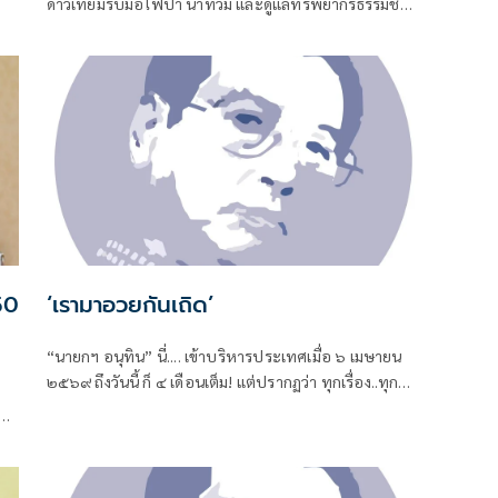
ดาวเทียมรับมือไฟป่า น้ำท่วม และดูแลทรัพยากรธรรมชาติ
ชายแดน ยกระดับการจัดการภัยพิบัติและสิ่งแวดล้อมร่วม
กัน
 50
‘เรามาอวยกันเถิด’
“นายกฯ อนุทิน” นี่.... เข้าบริหารประเทศเมื่อ ๖ เมษายน
๒๕๖๙ ถึงวันนี้ ก็ ๔ เดือนเต็ม! แต่ปรากฏว่า ทุกเรื่อง..ทุก
ปัญหา หมักหมมมาแต่ยุคไหน-สมัยไหน ทั้งหมด-ทั้งมวล
่ง