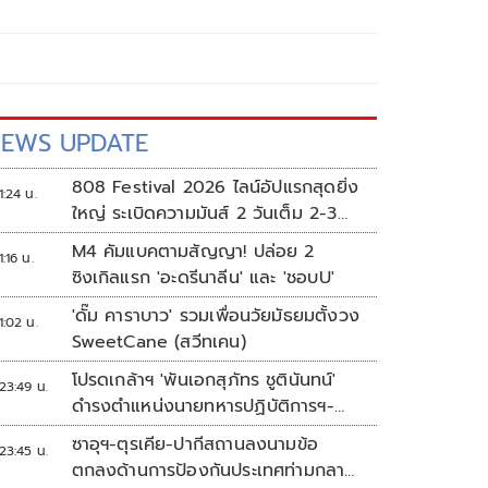
EWS UPDATE
808 Festival 2026 ไลน์อัปแรกสุดยิ่ง
1:24 น.
ใหญ่ ระเบิดความมันส์ 2 วันเต็ม 2-3
ต.ค.นี้
M4 คัมแบคตามสัญญา! ปล่อย 2
1:16 น.
ซิงเกิลแรก 'อะดรีนาลีน' และ 'ชอบU'
'ดั๊ม คาราบาว' รวมเพื่อนวัยมัธยมตั้งวง
1:02 น.
SweetCane (สวีทเคน)
โปรดเกล้าฯ 'พันเอกสุภัทร ชูตินันทน์'
23:49 น.
ดำรงตำแหน่งนายทหารปฏิบัติการฯ-
พระราชทานยศ 'พลตรี'
ซาอุฯ-ตุรเคีย-ปากีสถานลงนามข้อ
23:45 น.
ตกลงด้านการป้องกันประเทศท่ามกลาง