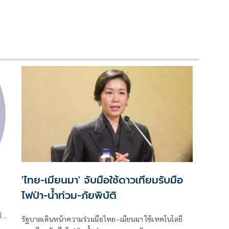
'ไทย-เมียนมา' จับมือใช้ดาวเทียมรับมือ
ไฟป่า-น้ำท่วม-ภัยพิบัติ
่า
รัฐบาลเดินหน้าความร่วมมือไทย–เมียนมา ใช้เทคโนโลยี