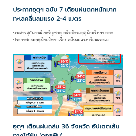
ประกาศอุตุฯ ฉบับ 7 เตือนฝนตกหนักมาก
ทะเลคลื่นลมแรง 2-4 เมตร
นางสาวสุกันยาณี ยะวิญชาญ อธิบดีกรมอุตุนิยมวิทยา ออก
ประกาศกรมอุตุนิยมวิทยาเรื่อง คลื่นลมแรงบริเวณทะเล
อันดามันตอนบนและอ่าวไทยตอนบน และฝนตกหนักถึงหนัก
มากบริเวณประเทศไทย
อุตุฯ เตือนฝนถล่ม 36 จังหวัด อัปเดตเส้น
ทางไต้ฝุ่น 'ดอลฟิน'