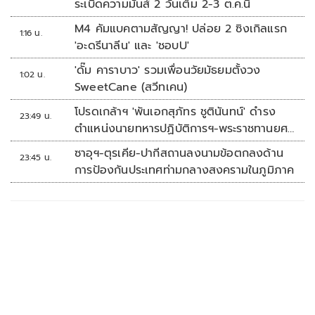
ระเบิดความมันส์ 2 วันเต็ม 2-3 ต.ค.นี้
M4 คัมแบคตามสัญญา! ปล่อย 2 ซิงเกิลแรก
1:16 น.
'อะดรีนาลีน' และ 'ชอบU'
'ดั๊ม คาราบาว' รวมเพื่อนวัยมัธยมตั้งวง
1:02 น.
SweetCane (สวีทเคน)
โปรดเกล้าฯ 'พันเอกสุภัทร ชูตินันทน์' ดำรง
23:49 น.
ตำแหน่งนายทหารปฏิบัติการฯ-พระราชทานยศ
'พลตรี'
ซาอุฯ-ตุรเคีย-ปากีสถานลงนามข้อตกลงด้าน
23:45 น.
การป้องกันประเทศท่ามกลางสงครามในภูมิภาค