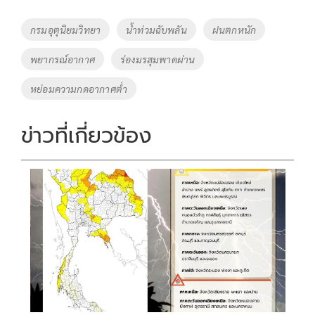
b
er
y
e
o
Li
Tags
กรมอุตุนิยมวิทยา
น้ำท่วมฉับพลัน
ฝนตกหนัก
o
n
พยากรณ์อากาศ
ร่องมรสุมพาดผ่าน
k
k
หย่อมความกดอากาศต่ำ
ข่าวที่เกี่ยวข้อง