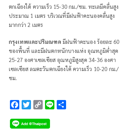
ตกเฉียงใต้ ความเร็ว 15-30 กม./ชม. ทะเลมีคลื่นสูง
ประมาณ 1 เมตร บริเวณที่มีฝนฟ้าคะนองคลื่นสูง
มากกว่า 2 เมตร
กรุงเทพและปริมณฑล
มีฝนฟ้าคะนอง ร้อยละ 60
ของพื้นที่ และมีฝนตกหนักบางแห่ง อุณหภูมิต่ำสุด
25-27 องศาเซลเซียส อุณหภูมิสูงสุด 34-36 องศา
เซลเซียส ลมตะวันตกเฉียงใต้ ความเร็ว 10-20 กม./
ชม.
F
T
C
Li
S
ac
wi
o
n
h
e
tt
p
e
ar