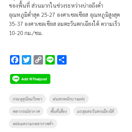
ของพื้นที่ ส่วนมากในช่วงระหว่างบ่ายถึงค่ำ
อุณหภูมิต่ำสุด 25-27 องศาเซลเซียส อุณหภูมิสูงสุด
35-37 องศาเซลเซียส ลมตะวันตกเฉียงใต้ ความเร็ว
10-20 กม./ชม.
F
T
C
Li
S
ac
wi
o
n
h
e
tt
p
e
ar
b
er
y
e
o
Li
Tags
กรมอุตุนิยมวิทยา
ฝนตกหนักบางแห่ง
o
n
พยากรณ์อากาศ
พื้นที่เสี่ยง
มรสุมตะวันตกเฉียงใต้
k
k
หย่อมความกดอากาศต่ำ