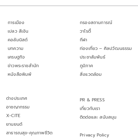
การเมือง
กรองสถานการณ์
เปลว สีเงิน
วาไรตี้
คอลัมนิสต์
กีฬา
บทความ
ท่องเที่ยว – ศิลปวัฒนธรรม
เศรษฐกิจ
ประชาสัมพันธ์
ข่าวพระราชสำนัก
ภูมิภาค
หนังสือพิมพ์
สิ่งแวดล้อม
ต่างประเทศ
PR & PRESS
อาชญากรรม
เกี่ยวกับเรา
X-CITE
ติดต่อและ สนับสนุน
ยานยนต์
สาธารณสุข-คุณภาพชีวิต
Privacy Policy