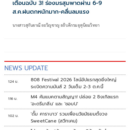
เตือนฉบับ 3! ร่องมรสุมพาดผ่าน 6-9
ส.ค.ฝนตกหนักมาก-คลื่นลมแรง
นางสาวสุกันยาณี ยะวิญชาญ อธิบดีกรมอุตุนิยมวิทยา
NEWS UPDATE
808 Festival 2026 ไลน์อัปแรกสุดยิ่งใหญ่
1:24 น.
ระเบิดความมันส์ 2 วันเต็ม 2-3 ต.ค.นี้
M4 คัมแบคตามสัญญา! ปล่อย 2 ซิงเกิลแรก
1:16 น.
'อะดรีนาลีน' และ 'ชอบU'
'ดั๊ม คาราบาว' รวมเพื่อนวัยมัธยมตั้งวง
1:02 น.
SweetCane (สวีทเคน)