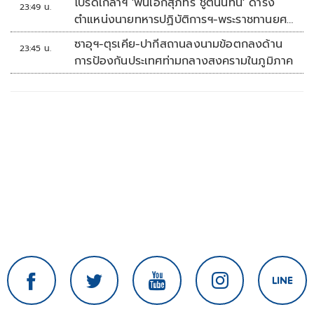
โปรดเกล้าฯ 'พันเอกสุภัทร ชูตินันทน์' ดำรง
23:49 น.
ตำแหน่งนายทหารปฏิบัติการฯ-พระราชทานยศ
'พลตรี'
ซาอุฯ-ตุรเคีย-ปากีสถานลงนามข้อตกลงด้าน
23:45 น.
การป้องกันประเทศท่ามกลางสงครามในภูมิภาค