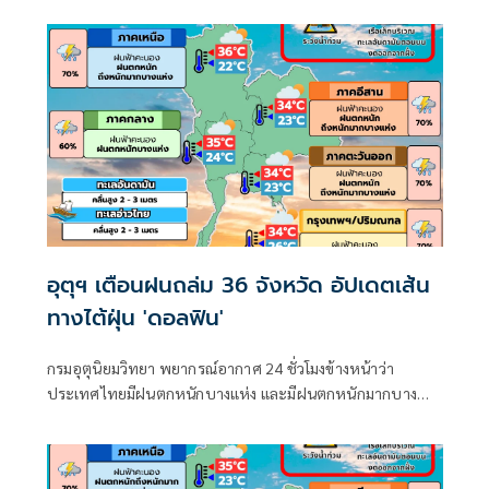
มากบริเวณประเทศไทย
อุตุฯ เตือนฝนถล่ม 36 จังหวัด อัปเดตเส้น
ทางไต้ฝุ่น 'ดอลฟิน'
กรมอุตุนิยมวิทยา พยากรณ์อากาศ 24 ชั่วโมงข้างหน้าว่า
ประเทศไทยมีฝนตกหนักบางแห่ง และมีฝนตกหนักมากบาง
พื้นที่ในภาคเหนือ ภาคตะวันออกเฉียงเหนือ และภาคตะวันออก