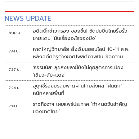
NEWS UPDATE
อดีตบิ๊กข่าวกรอง ของขึ้น! ซัดปมบีบไทยรื้อรั้ว
8:00 น.
ชายแดน ‘มันเรื่องอะไรของมึง’
หาดใหญ่วิทยาลัย สั่งเรียนออนไลน์ 10-11 ส.ค.
7:41 น.
หลังอดีตครูต่างชาติโพสต์ภาพปืน-ข้อความ
ข่มขู่
'ธรรมนัส' ลุยสงขลาชี้ยังไม่คุยสูตรการเมือง
7:37 น.
'เขียว-ส้ม-แดง'
อุตุฯชี้ร่องมรสุมพาดผ่านไทยส่งผล ‘ฝนตก’
7:24 น.
หนักหลายพื้นที่
ราชกิจจาฯ เผยแพร่ประกาศ ‘กำหนดวันสำคัญ
7:19 น.
ของชาติไทย’