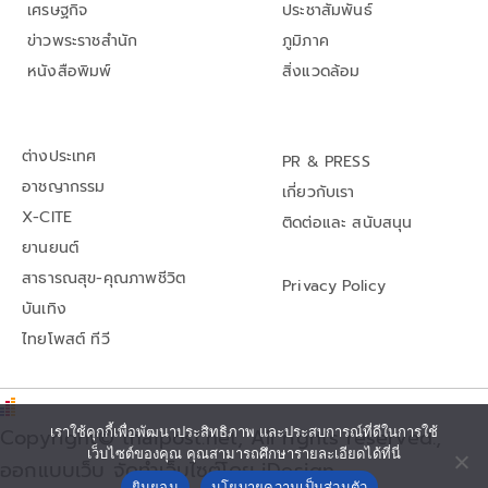
เศรษฐกิจ
ประชาสัมพันธ์
ข่าวพระราชสำนัก
ภูมิภาค
หนังสือพิมพ์
สิ่งแวดล้อม
ต่างประเทศ
PR & PRESS
อาชญากรรม
เกี่ยวกับเรา
X-CITE
ติดต่อและ สนับสนุน
ยานยนต์
สาธารณสุข-คุณภาพชีวิต
Privacy Policy
บันเทิง
ไทยโพสต์ ทีวี
เราใช้คุกกี้เพื่อพัฒนาประสิทธิภาพ และประสบการณ์ที่ดีในการใช้
Copyright© thaipost.net, All rights reserved.,
เว็บไซต์ของคุณ คุณสามารถศึกษารายละเอียดได้ที่นี่
ออกแบบเว็บ จัดทำเว็บไซต์โดย iDesign
ยินยอม
นโยบายความเป็นส่วนตัว