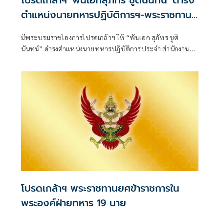
โปรดเกล้าฯ 'พันเอกสุภัทร ชูตินันทน์' ดำรง
ตำแหน่งนายทหารปฏิบัติการฯ-พระราชทาน
ยศ 'พลตรี'
มีพระบรมราชโองการโปรดเกล้าฯ ให้ “พันเอก สุภัทร ชูติ
นันทน์” ดำรงตำแหน่งนายทหารปฏิบัติการประจำ สำนักงาน
รองผู้บัญชาการกองบัญชากา
โปรดเกล้าฯ พระราชทานยศข้าราชการใน
พระองค์ฝ่ายทหาร 19 นาย