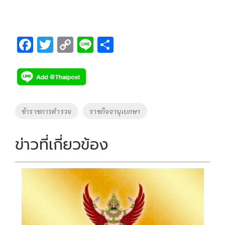
F
T
C
Li
S
ac
wi
o
n
h
e
tt
p
e
ar
b
er
y
e
o
Li
Tags
ข้าราชการตำรวจ
ราชกิจจานุเบกษา
o
n
k
k
ข่าวที่เกี่ยวข้อง