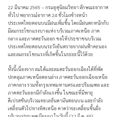
22 มีนาคม 2565 – กรมอุตุนิยมวิทยา ลักษณะอากาศ
ทั่วไป พยากรณ์อากาศ 24 ชั่วโมงข้างหน้า
ประเทศไทยตอนบนมีฝนเพิ่มขึ้น โดยมีฝนตกหนักกับ
มีลมกระโชกแรงบางแห่ง บริเวณภาคเหนือ ภาค
กลาง และภาคตะวันออก ขอให้ประชาชนบริเวณ
ประเทศไทยตอนบนระวังอันตรายจากฝนฟ้าคะนอง
และลมกระโชกแรงที่เกิดขึ้นในระยะนี้ไว้ด้วย
ทั้งนี้เนื่องจาก ลมใต้และลมตะวันออกเฉียงใต้ที่พัด
ปกคลุมภาคเหนือตอนล่าง ภาคตะวันออกเฉียงเหนือ
ภาคกลาง รวมทั้งกรุงเทพมหานครและปริมณฑล และ
ภาคตะวันออกมีกำลังแรงขึ้น ในขณะที่มีพายุ
ดีเปรสชันบริเวณทะเลอันดามันตอนบน และกำลัง
เคลื่อนตัวไปทางทิศเหนือ คาดว่าจะเคลื่อนขึ้นฝั่ง
บริเวณประเทศเมียนมา ในวันนี้ (22 มี.ค. 65)