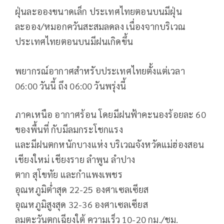
ฝุ่นละอองขนาดเล็ก ประเทศไทยตอนบนมีฝุ่น
ละออง/หมอกควันสะสมลดลง เนื่องจากบริเวณ
ประเทศไทยตอนบนมีฝนเกิดขึ้น
พยากรณ์อากาศสำหรับประเทศไทยตั้งแต่เวลา
06:00 วันนี้ ถึง 06:00 วันพรุ่งนี้
ภาคเหนือ อากาศร้อน โดยมีฝนฟ้าคะนองร้อยละ 60
ของพื้นที่ กับมีลมกระโชกแรง
และมีฝนตกหนักบางแห่ง บริเวณจังหวัดแม่ฮ่องสอน
เชียงใหม่ เชียงราย ลำพูน ลำปาง
ตาก สุโขทัย และกำแพงเพชร
อุณหภูมิต่ำสุด 22-25 องศาเซลเซียส
อุณหภูมิสูงสุด 32-36 องศาเซลเซียส
ลมตะวันตกเฉียงใต้ ความเร็ว 10-20 กม./ชม.