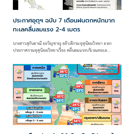
ประกาศอุตุฯ ฉบับ 7 เตือนฝนตกหนักมาก
ทะเลคลื่นลมแรง 2-4 เมตร
นางสาวสุกันยาณี ยะวิญชาญ อธิบดีกรมอุตุนิยมวิทยา ออก
ประกาศกรมอุตุนิยมวิทยาเรื่อง คลื่นลมแรงบริเวณทะเล
อันดามันตอนบนและอ่าวไทยตอนบน และฝนตกหนักถึงหนัก
มากบริเวณประเทศไทย