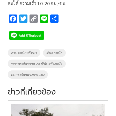
ลมใต้ ความเร็ว 10-20 กม./ชม.
F
T
C
Li
S
ac
wi
o
n
h
e
tt
p
e
ar
b
er
y
e
o
Li
Tags
กรมอุตุนิยมวิทยา
ฝนตกหนัก
o
n
พยากรณ์อากาศ 24 ชั่วโมงข้างหน้า
k
k
ลมกระโชกแรงบางแห่ง
ข่าวที่เกี่ยวข้อง