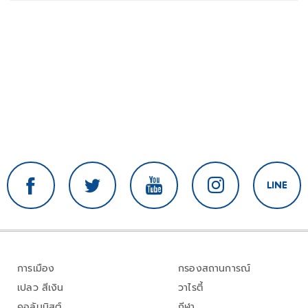
การเมือง
กรองสถานการณ์
เปลว สีเงิน
วาไรตี้
คอลัมนิสต์
กีฬา