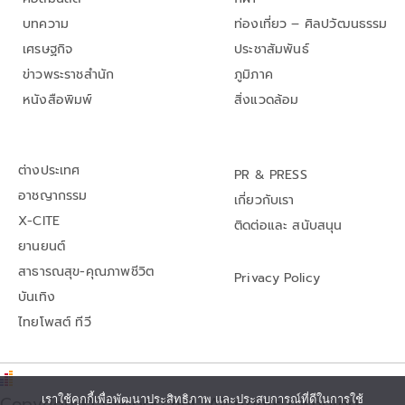
บทความ
ท่องเที่ยว – ศิลปวัฒนธรรม
เศรษฐกิจ
ประชาสัมพันธ์
ข่าวพระราชสำนัก
ภูมิภาค
หนังสือพิมพ์
สิ่งแวดล้อม
ต่างประเทศ
PR & PRESS
อาชญากรรม
เกี่ยวกับเรา
X-CITE
ติดต่อและ สนับสนุน
ยานยนต์
สาธารณสุข-คุณภาพชีวิต
Privacy Policy
บันเทิง
ไทยโพสต์ ทีวี
เราใช้คุกกี้เพื่อพัฒนาประสิทธิภาพ และประสบการณ์ที่ดีในการใช้
Copyright© thaipost.net, All rights reserved.,