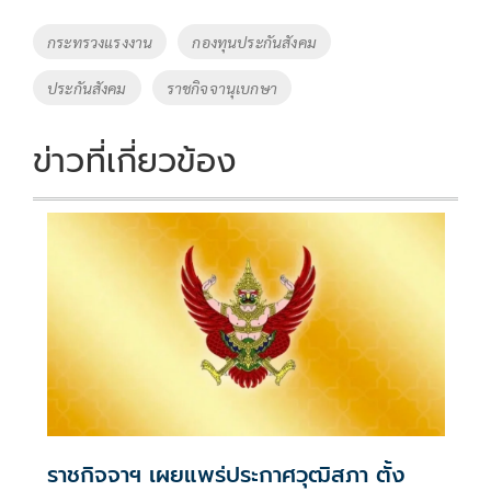
b
er
y
e
o
Li
Tags
กระทรวงแรงงาน
กองทุนประกันสังคม
o
n
ประกันสังคม
ราชกิจจานุเบกษา
k
k
ข่าวที่เกี่ยวข้อง
ราชกิจจาฯ เผยแพร่ประกาศวุฒิสภา ตั้ง