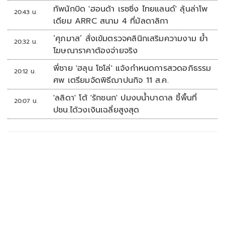
ทัพนักบิด 'ฮอนด้า เรซซิ่ง ไทยแลนด์' ลุ้นล่าโพ
20:43 น.
เดียม ARRC สนาม 4 ที่มัลดาลิกา
‘ศุภมาส’ สั่งเข้มตรวจคลินิกเสริมความงาม ย้ำ
20:32 น.
โฆษณาราคาต้องจ่ายจริง
พี่ชาย 'ฮลุน โซโล่' แจ้งกำหนดการสวดอภิธรรม
20:12 น.
ศพ เตรียมจัดพิธีฌาปนกิจ 11 ส.ค.
'ลลิดา' โต้ 'รักชนก' ปมงบน้ำบาดาล ชี้พื้นที่
20:07 น.
ปชน.ได้วงเงินเฉลี่ยสูงสุด