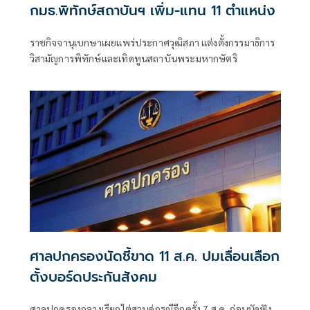
กมธ.พิทักษ์สถาบันฯ เพิ่ม-แทน 11 ตำแหน่ง
ราชกิจจานุเบกษาเผยแพร่ประกาศวุฒิสภา แต่งตั้งกรรมาธิการ
วิสามัญการพิทักษ์และเทิดทูนสถาบันพระมหากษัตริ
ศาลปกครองนัดชี้ขาด 11 ส.ค. ปมเลื่อนเลือก
ตั้งบอร์ดประกันสังคม
ศาลปกครองกลางเรียกไต่สวนคู่กรณีอีกครั้ง 7 ส.ค. ก่อนนัดฟัง