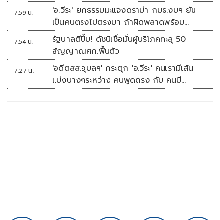
'อ.วีระ' ยกธรรมมะแจงดราม่า กมธ.งบฯ ยัน
7:59 น.
เป็นคนตรงไปตรงมา ถ้าผิดพลาดพร้อม
ขอโทษ
รัฐบาลตีปี๊บ! ดัชนีเชื่อมั่นผู้บริโภคทะลุ 50
7:54 น.
สัญญาณศก.ฟื้นตัว
'อดีตสส.อุบลฯ' กระตุก 'อ.วีระ' คนเรามีเส้น
7:27 น.
แบ่งบางๆระหว่าง คนพูดตรง กับ คนมี
มารยาท