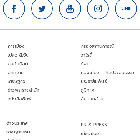
การเมือง
กรองสถานการณ์
เปลว สีเงิน
วาไรตี้
คอลัมนิสต์
กีฬา
บทความ
ท่องเที่ยว – ศิลปวัฒนธรรม
เศรษฐกิจ
ประชาสัมพันธ์
ข่าวพระราชสำนัก
ภูมิภาค
หนังสือพิมพ์
สิ่งแวดล้อม
ต่างประเทศ
PR & PRESS
อาชญากรรม
เกี่ยวกับเรา