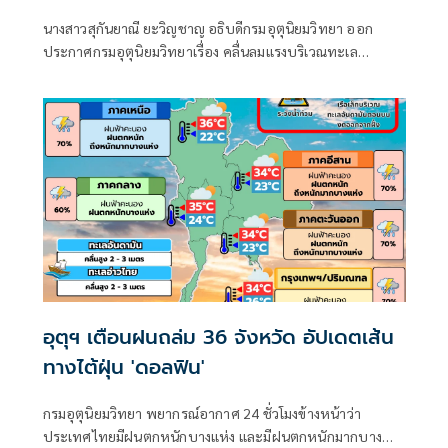
นางสาวสุกันยาณี ยะวิญชาญ อธิบดีกรมอุตุนิยมวิทยา ออก
ประกาศกรมอุตุนิยมวิทยาเรื่อง คลื่นลมแรงบริเวณทะเล
อันดามันตอนบนและอ่าวไทยตอนบน และฝนตกหนักถึงหนัก
มากบริเวณประเทศไทย
อุตุฯ เตือนฝนถล่ม 36 จังหวัด อัปเดตเส้น
ทางไต้ฝุ่น 'ดอลฟิน'
กรมอุตุนิยมวิทยา พยากรณ์อากาศ 24 ชั่วโมงข้างหน้าว่า
ประเทศไทยมีฝนตกหนักบางแห่ง และมีฝนตกหนักมากบาง