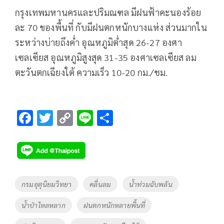
กรุงเทพมหานครและปริมณฑล มีฝนฟ้าคะนองร้อย
ละ 70 ของพื้นที่ กับมีฝนตกหนักบางแห่ง ส่วนมากใน
ระหว่างบ่ายถึงค่ำ อุณหภูมิต่ำสุด 26-27 องศา
เซลเซียส อุณหภูมิสูงสุด 31-35 องศาเซลเซียส ลม
ตะวันตกเฉียงใต้ ความเร็ว 10-20 กม./ชม.
F
T
C
Li
S
ac
wi
o
n
h
e
tt
p
e
ar
b
er
y
e
o
Li
Tags
กรมอุตุนิยมวิทยา
คลื่นลม
น้ำท่วมฉับพลัน
o
n
น้ำป่าไหลหลาก
ฝนตกหนักหลายพื้นที่
k
k