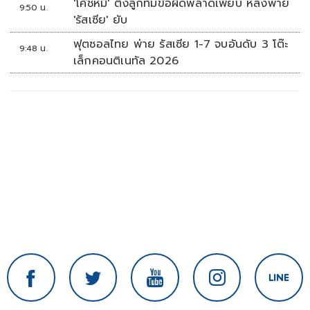
'โค้ชหมี' ติงลูกทีมข้อผิดพลาดเพียบ หลังพ่าย
ย่อยยับ
9:50 น.
'รัสเซีย' ยับ
ฟุตซอลไทย พ่าย รัสเซีย 1-7 จบอันดับ 3 โต๊ะ
9:48 น.
เล็กคอนติเนทัล 2026