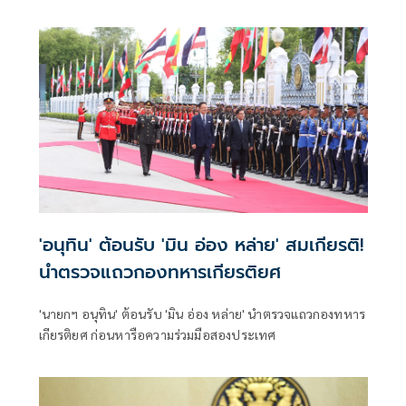
นาม MOU 3 ฉบับ เสริมสร้างความร่วมมือแรงงาน -จัดการ
คุณภาพน้ำ -เทคโนโลยีอวกาศ
'อนุทิน' ต้อนรับ 'มิน อ่อง หล่าย' สมเกียรติ!
นำตรวจแถวกองทหารเกียรติยศ
'นายกฯ อนุทิน' ต้อนรับ 'มิน อ่อง หล่าย' นำตรวจแถวกองทหาร
เกียรติยศ ก่อนหารือความร่วมมือสองประเทศ