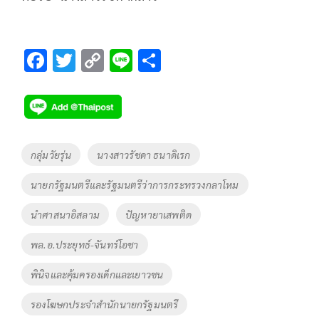
F
T
C
Li
S
ac
wi
o
n
h
e
tt
p
e
ar
b
er
y
e
o
Li
Tags
กลุ่มวัยรุ่น
นางสาวรัชดา ธนาดิเรก
o
n
นายกรัฐมนตรีและรัฐมนตรีว่าการกระทรวงกลาโหม
k
k
นำศาสนาอิสลาม
ปัญหายาเสพติด
พล.อ.ประยุทธ์-จันทร์โอชา
พินิจและคุ้มครองเด็กและเยาวชน
รองโฆษกประจำสำนักนายกรัฐมนตรี