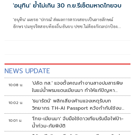
'อนุทิน' ย้ำไม่เกิน 30 ก.ย.รีเซ็ตมหาดไทยจบ
'อนุทิน' เผยรอ 'ปกรณ์' ส่งผลการตรวจสอบเป็นลายลักษณ์
อักษร ปมทุจริตสอบท้องถิ่น ยันจบ ปชช.ไม่ต้องกังวลปกป้อง
ใคร พอใจ ขรก.ยึดแนวทางปิดชื่อถือพฤติกรรม บอกไม่มีใครวิ่ง
เต้นได้ ชี้รีเซ็ต มท.จบใน ก.ย.นี้
NEWS UPDATE
'ปลัด ทส.' แจงตั้งคณะทำงานสางปมสารพิษ
10:08 น.
ในแม่น้ำพรมแดนเมียนมา ทำให้แก้ปัญหา
รวดเร็ว
'ธนารัตน์' พลิกเสียงค้านแจงเหตุรับบท
10:02 น.
วิทยากร TH-AI Passport หวังกำกับใช้งบ
เหมาะสม ชูจุดเด่นคนไทยได้ใช้ AI ระดับโปร
'ไทย-เมียนมา' จับมือใช้ดาวเทียมรับมือไฟป่า-
10:01 น.
ลดเหลื่อมล้ำทางเทคโนโลยี เซฟงบไป
น้ำท่วม-ภัยพิบัติ
กว่า900ล้าน เชื่อหากใช้เต็มที่เอกชนขาดทุน