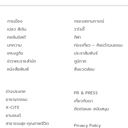
การเมือง
กรองสถานการณ์
เปลว สีเงิน
วาไรตี้
คอลัมนิสต์
กีฬา
บทความ
ท่องเที่ยว – ศิลปวัฒนธรรม
เศรษฐกิจ
ประชาสัมพันธ์
ข่าวพระราชสำนัก
ภูมิภาค
หนังสือพิมพ์
สิ่งแวดล้อม
ต่างประเทศ
PR & PRESS
อาชญากรรม
เกี่ยวกับเรา
X-CITE
ติดต่อและ สนับสนุน
ยานยนต์
สาธารณสุข-คุณภาพชีวิต
Privacy Policy