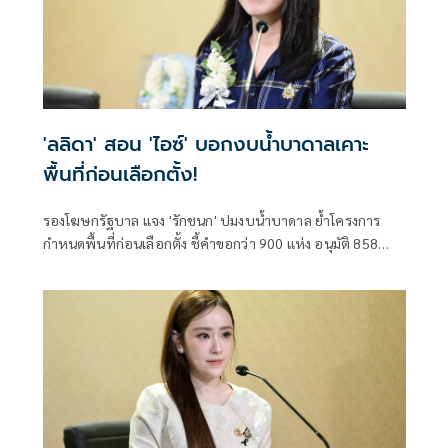
'ลลิดา' สอน 'ไอซ์' บอกงบน้ำบาดาลเคาะ
พื้นที่ก่อนเลือกตั้ง!
รองโฆษกรัฐบาล แจง 'รักชนก' ปมงบน้ำบาดาล ย้ำโครงการ
กำหนดพื้นที่ก่อนเลือกตั้ง ชี้คำขอกว่า 900 แห่ง อนุมัติ 858
แห่งตามหลักเกณฑ์ ไม่ใช่จัดสรรตามการเมือง