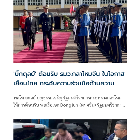
พระราชทาน สมเด็จพระกนิษฐาธิราชเจ้า
'บิ๊กดุลย์' ต้อนรับ รมว.กลาโหมจีน ในโอกาส
เยือนไทย กระชับความร่วมมือด้านความ
มั่นคง
พลโท อดุลย์ บุญธรรมเจริญ รัฐมนตรีว่าการกระทรวงกลาโหม
ให้การต้อนรับ พลเรือเอก Dong jun (ต่ง จวิน) รัฐมนตรีว่าการ
กระทรวงกลาโหมสาธารณรัฐประชาชนจีน และคณะ ในโอกาส
เดินทางมาเยือนประเทศไทยอย่างเป็นทางการในฐานะแขกของ
กระทรวงกลาโหม ระหว่างวันที่ 23 - 26 กรกฎาคม 2569