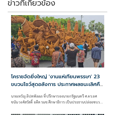
ข่าวที่เกี่ยวข้อง
โคราชจัดยิ่งใหญ่ 'งานแห่เทียนพรรษา' 23
ขบวนโชว์สุดอลังการ ประกาศผลชนะเลิศคืน
นี้
นายเทวัญ ลิปตพัลลภ ที่ปรึกษารองนายกรัฐมนตรี ศ.ดร.ยศ
ชนัน วงศ์สวัสดิ์ อดีต รมช.ศึกษาธิการ เป็นประธานปล่อยขบวน
แห่เทียนพรรษาของจังหวัดนครราชสีมา ประจำปี 2569 ภายใต้
ชื่องาน “พุทธศิลป์ และแสงธรรมแห่งศรัทธา” ชิงถ้วย