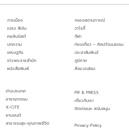
การเมือง
กรองสถานการณ์
เปลว สีเงิน
วาไรตี้
คอลัมนิสต์
กีฬา
บทความ
ท่องเที่ยว – ศิลปวัฒนธรรม
เศรษฐกิจ
ประชาสัมพันธ์
ข่าวพระราชสำนัก
ภูมิภาค
หนังสือพิมพ์
สิ่งแวดล้อม
ต่างประเทศ
PR & PRESS
อาชญากรรม
เกี่ยวกับเรา
X-CITE
ติดต่อและ สนับสนุน
ยานยนต์
สาธารณสุข-คุณภาพชีวิต
Privacy Policy