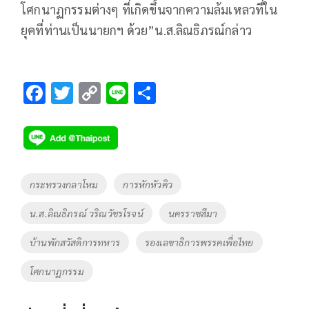
โศกนาฏกรรมต่างๆ ที่เกิดขึ้นจากความล้มเหลวที่ใน
ยุคที่ท่านเป็นนายกฯ ด้วย”น.ส.ลิณธิภรณ์กล่าว
F
T
C
Li
S
ac
wi
o
n
h
e
tt
p
e
ar
b
er
y
e
o
Li
Tags
กระทรวงกลาโหม
การหักหัวคิว
o
n
น.ส.ลิณธิภรณ์ วริณวัชรโรจน์
นครราชสีมา
k
k
บ้านพักสวัสดิการทหาร
รองเลขาธิการพรรคเพื่อไทย
โศกนาฏกรรม