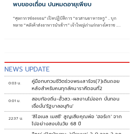
พบของเถื่อน ปนหมดอายุเพียบ
“ศุลกากรช่องจอม“ เปิดปฏิบัติการ “อวสานอาหารหรู” .. บุก
ทลาย “คลังค้าส่งอาหารนำเข้าฯ” เจ้าใหญ่เก่าแก่กลางโคราช ..
ตะลึง “มีของเถื่อน ปนหมดอายุ บางส่วนไร้ อย.” .. ผงะกำลัง
แพ็กส่งลูกค้าทั่วประเทศ !!
NEWS UPDATE
คู่มือทบทวนชีวิตช่วงพระเสาร์จร(7)เดินถอย
0:03 น.
หลังสำหรับคนทุกลัคนาราศีตอนที่2
สอบท้องถิ่น-ฮั้วสว.-ผลงานไม่ออก บั่นทอน
0:01 น.
เชื่อมั่น'รัฐบาลอนุทิน'
'ลิโอเนล เมสซี' สูญเสียคุณพ่อ 'ฮอร์เก' จาก
22:37 น.
ไปอย่างสงบในวัย 68 ปี