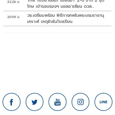
'ไทย' เปิดบ้านชนะ 'เมียนมา' 2-0 จาก 2 จุด
22:26 น.
โทษ เข้ารอบรองฯ บอลอาเซียน ดวล
'สิงคโปร์'
วธ.เตรียมพร้อม พิธีการศพในพระบรมราชานุ
20:59 น.
เคราะห์ เหตุยิงในโรงเรียน