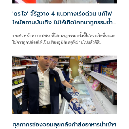
'ดร.โจ' จี้รัฐวาง 4 แนวทางเร่งด่วน แก้ไฟ
ไหม้สถานบันเทิง ไม่ให้เกิดโศกนาฏกรรมซ้ำ
อีก
รองหัวหน้าพรรคปชน. ชี้โศกนาฏกรรมครั้งนี้ไม่ควรเกิดขึ้น และ
ไม่ควรถูกปล่อยให้เป็นเพียงอุบัติเหตุที่ผ่านไปแล้วก็ลืม
ศุลกากรช่องจอมลุยคลังค้าส่งอาหารนำเข้าฯ