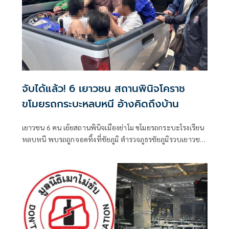
จับได้แล้ว! 6 เยาวชน สถานพินิจโคราช
ขโมยรถกระบะหลบหนี อ้างคิดถึงบ้าน
เยาวชน 6 คน เย้ยสถานพินิจเมืองย่าโม ขโมยรถกระบะโรงเรียน
หลบหนี พบรถถูกจอดทิ้งที่ชัยภูมิ ตำรวจภูธรชัยภูมิรวบเยาวชน
ทั้ง 6 คนได้แล้ว