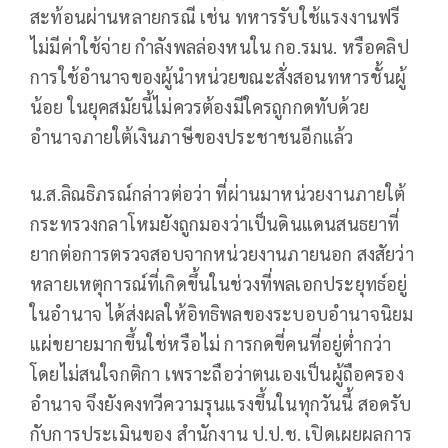
สะท้อนผ่านหลายกรณี เช่น ทหารรับใช้แรงงานฟรี
ไม่มีค่าใช้จ่าย กำลังพลล่องหนใน กอ.รมน. หรือคลิป
การใช้อำนาจของผู้นำหน่วยขณะสั่งสอนทหารชั้นผู้
น้อย ในยุคสมัยนี้ไม่ควรต้องมีใครถูกกดทับด้วย
อำนาจภายใต้เงินภาษีของประชาชนอีกแล้ว
น.ส.ลิณธิภรณ์กล่าวต่อว่า ที่ผ่านมาหน่วยงานภายใต้
กระทรวงกลาโหมยังถูกมองว่าเป็นดินแดนสนธยาที่
ยากต่อการตรวจสอบจากหน่วยงานภายนอก สงสัยว่า
หลายเหตุการณ์ที่เกิดขึ้นในช่วงที่พลเอกประยุทธ์อยู่
ในอำนาจ ได้ส่งผลให้อิทธิพลของระบอบอำนาจนิยม
แผ่ขยายมากขึ้นใช่หรือไม่ การกดขี่คนที่อยู่ต่ำกว่า
โดยไม่สนใจกติกา เพราะถือว่าตนเองเป็นผู้ถือครอง
อำนาจ จึงยังคงทวีความรุนแรงขึ้นในทุกวันนี้ สอดรับ
กับการประเมินของ สำนักงาน ป.ป.ช. เปิดเผยผลการ