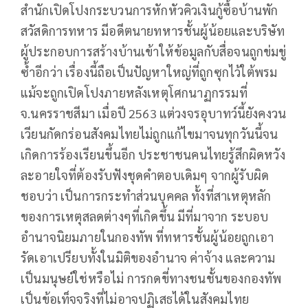
สำนักเปิดโปงกระบวนการหักหัวคิวเงินกู้ซื้อบ้านพัก
สวัสดิการทหาร มีอดีตนายทหารชั้นผู้น้อยและบริษัท
ผู้ประกอบการสร้างบ้านเข้าให้ข้อมูลกับสื่อจนถูกข่มขู่
ซ้ำอีกว่า เรื่องนี้ถือเป็นปัญหาใหญ่ที่ถูกซุกไว้ใต้พรม
แม้จะถูกเปิดโปงภายหลังเหตุโศกนาฏกรรมที่
จ.นครราชสีมา เมื่อปี 2563 แต่วงจรอุบาทว์นี้ยังคงวน
เวียนกัดกร่อนสังคมไทยไม่ถูกแก้ไขมาจนทุกวันนี้จน
เกิดการร้องเรียนขึ้นอีก ประชาชนคนไทยรู้สึกผิดหวัง
ละอายใจที่ต้องรับฟังชุดคำตอบเดิมๆ จากผู้รับผิด
ชอบว่า เป็นการกระทำส่วนบุคคล ทั้งที่สาเหตุหลัก
ของการเหตุสลดต่างๆที่เกิดขึ้น มีที่มาจาก ระบอบ
อำนาจนิยมภายในกองทัพ ที่ทหารชั้นผู้น้อยถูกเอา
รัดเอาเปรียบทั้งในมิติของอำนาจ ค่าจ้าง และความ
เป็นมนุษย์ใช่หรือไม่ การกดขี่ทางชนชั้นของกองทัพ
เป็นข้อเท็จจริงที่ไม่อาจปฏิเสธได้ในสังคมไทย