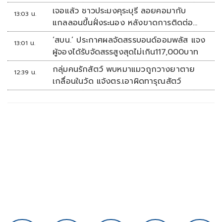
เจอแล้ว ชาวประมงคุระบุรี ลอยคอมากับ
13:03 น.
แกลลอนขึ้นฝั่งระนอง หลังขาดการติดต่อ
หลายวัน
‘สบน.’ ประกาศผลจัดสรรบอนด์ออมพลัส แจง
13:01 น.
ผู้จองได้รับจัดสรรสูงสุดไม่เกิน117,000บาท
กลุ่มคนรักสัตว์ พบหมาแมวถูกวางยาตาย
12:39 น.
เกลื่อนในวัด แจ้งตร.เอาผิดทารุณสัตว์