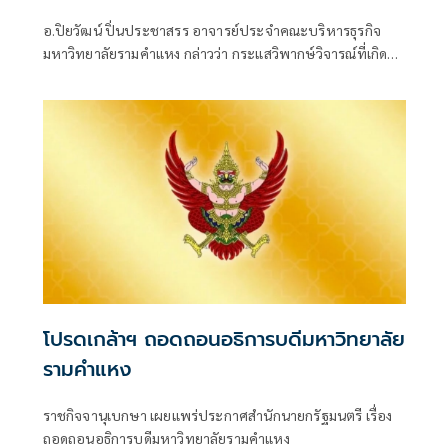
รักษาระบบการคลังประเทศในระยะยาว
อ.ปิยวัฒน์ ปิ่นประชาสรร อาจารย์ประจำคณะบริหารธุรกิจ
มหาวิทยาลัยรามคำแหง กล่าวว่า กระแสวิพากษ์วิจารณ์ที่เกิดขึ้น
ทุกครั้งเมื่อรัฐบาลปรับปรุงหลักเกณฑ์บัตรสวัสดิการแห่งรัฐ เป็น
เรื่องที่เข้าใจได้ เพราะประชาชนกังวลว่าจะกระทบต่อผู้มีรายได้
น้อย
โปรดเกล้าฯ ถอดถอนอธิการบดีมหาวิทยาลัย
รามคำแหง
ราชกิจจานุเบกษา เผยแพร่ประกาศสำนักนายกรัฐมนตรี เรื่อง
ถอดถอนอธิการบดีมหาวิทยาลัยรามคำแหง