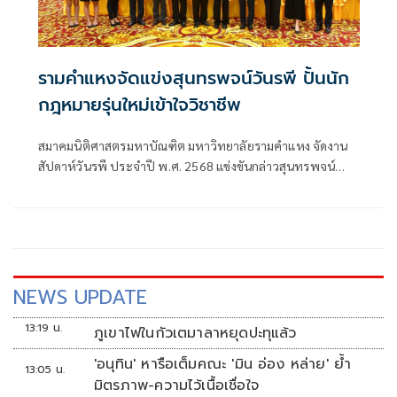
รามคำแหงจัดแข่งสุนทรพจน์วันรพี ปั้นนัก
กฎหมายรุ่นใหม่เข้าใจวิชาชีพ
สมาคมนิติศาสตรมหาบัณฑิต มหาวิทยาลัยรามคำแหง จัดงาน
สัปดาห์วันรพี ประจำปี พ.ศ. 2568 แข่งขันกล่าวสุนทรพจน์
สร้างนักกฎหมายรุ่นใหม่เข้าใจวิชาชีพกฎหมาย
NEWS UPDATE
13:19 น.
ภูเขาไฟในกัวเตมาลาหยุดปะทุแล้ว
'อนุทิน' หารือเต็มคณะ 'มิน อ่อง หล่าย' ย้ำ
13:05 น.
มิตรภาพ-ความไว้เนื้อเชื่อใจ