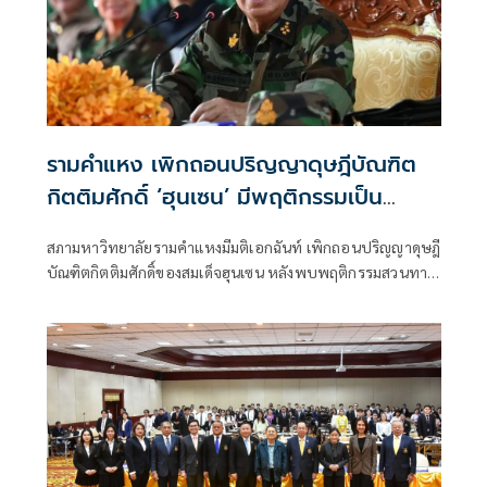
รามคำแหง เพิกถอนปริญญาดุษฎีบัณฑิต
กิตติมศักดิ์ ‘ฮุนเซน’ มีพฤติกรรมเป็น
ปฏิปักษ์ต่อรัฐไทย
สภามหาวิทยาลัยรามคำแหงมีมติเอกฉันท์ เพิกถอนปริญญาดุษฎี
บัณฑิตกิตติมศักดิ์ของสมเด็จฮุนเซน หลังพบพฤติกรรมสวนทาง
เกียรติคุณ สนับสนุนความรุนแรง-รุกล้ำอธิปไตยไทย ขัด
เจตนารมณ์การมอบปริญญากิตติมศักดิ์