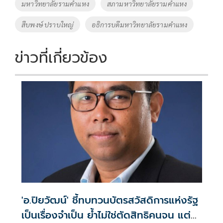
o
Li
Tags
มหาวิทยาลัยรามคำแหง
สภามหาวิทยาลัยรามคำแหง
o
n
สืบพงษ์ ปราบใหญ่
อธิการบดีมหาวิทยาลัยรามคำแหง
k
k
ข่าวที่เกี่ยวข้อง
'อ.ปิยวัฒน์' ชี้ทบทวนบัตรสวัสดิการแห่งรัฐ
เป็นเรื่องจำเป็น ย้ำไม่ใช่ตัดสิทธิคนจน แต่