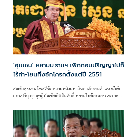
‘ฮุนเซน’ หยามม.รามฯ เพิกถอนปริญญาไปก็
ไร้ค่า-โยนทิ้งชักโครกตั้งแต่ปี 2551
สมเด็จฮุนเซน โพสต์ข้อความหลังมหาวิทยาลัยรามคำแหงมีมติ
ถอนปริญญาดุษฎีบัณฑิตกิตติมศักดิ์ หยามไม่ต้องถอน เพราะ
โยนทิ้งชักโครกตั้งแต่ปี 2551 พร้อมประกาศไม่เคยภาคภูมิใจใน
ปริญญาจากไทย