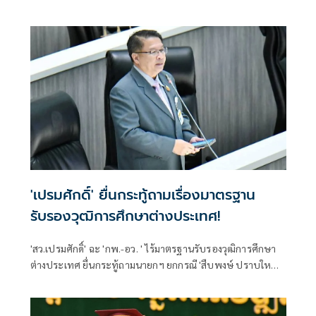
'เปรมศักดิ์' ยื่นกระทู้ถามเรื่องมาตรฐาน
รับรองวุฒิการศึกษาต่างประเทศ!
'สว.เปรมศักดิ์' ฉะ 'กพ.-อว. ' ไร้มาตรฐานรับรองวุฒิการศึกษา
ต่างประเทศ ยื่นกระทู้ถามนายกฯ ยกกรณี 'สืบพงษ์ ปราบใหญ่'
อดีตอธิการบดีรามคำแหง ห่วงอำนาจมืดใช้ระบบตรวจสอบ
วุฒิฯ เป็นเครื่องมือทางการเมือง