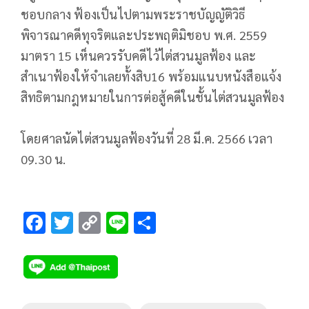
ชอบกลาง ฟ้องเป็นไปตามพระราชบัญญัติวิธี
พิจารณาคดีทุจริตและประพฤติมิชอบ พ.ศ. 2559
มาตรา 15 เห็นควรรับคดีไว้ไต่สวนมูลฟ้อง และ
สำเนาฟ้องให้จำเลยทั้งสิบ16 พร้อมแนบหนังสือแจ้ง
สิทธิตามกฎหมายในการต่อสู้คดีในชั้นไต่สวนมูลฟ้อง
โดยศาลนัดไต่สวนมูลฟ้องวันที่ 28 มี.ค. 2566 เวลา
09.30 น.
F
T
C
Li
S
ac
wi
o
n
h
e
tt
p
e
ar
b
er
y
e