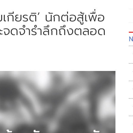
กียรติ’ นักต่อสู้เพื่อ
 จะจดจำรำลึกถึงตลอด
N