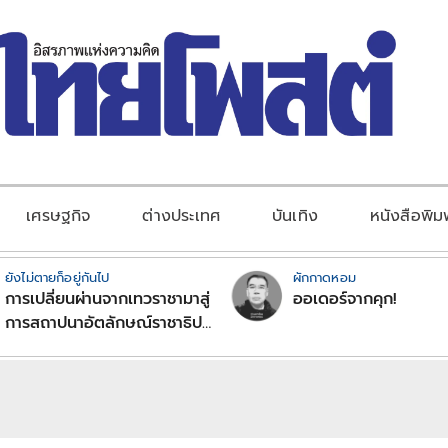
เศรษฐกิจ
ต่างประเทศ
บันเทิง
หนังสือพิม
ยังไม่ตายก็อยู่กันไป
ผักกาดหอม
การเปลี่ยนผ่านจากเทวราชามาสู่
ออเดอร์จากคุก!
การสถาปนาอัตลักษณ์ราชาธิป
ไตยแบบพุทธศาสนาในพระไตร
ปิฏก : สามัญผลสูตรในฐานะ
ทฤษฎีขีดจำกัดของอำนาจรัฐ
เหนือแรงงานและทรัพย์สิน