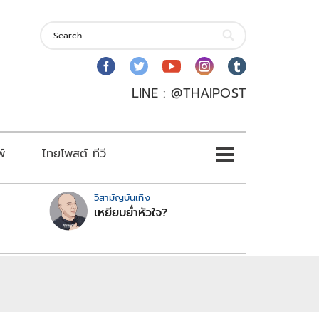
LINE : @THAIPOST
พ์
ไทยโพสต์ ทีวี
วิสามัญบันเทิง
เหยียบย่ำหัวใจ?