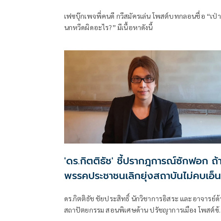
เฟซบุ๊กเพจพี่คนดี กวีสมัครเล่น โพสต์บทกลอนชื่อ “เป่า
นกหวีดผิดอะไร?” มีเนื้อหาดังนี้
'ดร.กิตติธัช' ชี้ปรากฎการณ์ซักฟอก ถ้
พรรคประชาชนเลิกยุ่งสถาบันไม่คบเอ็น
โอ ทำให้เหลือง สลิ่ม กปปส.กลายเป็นส
ดร.กิตติธัช ชัยประสิทธิ์ นักวิชาการอิสระ และอาจารย์ด
สถาปัตยกรรม สอนพิเศษด้าน ปรัชญาการเมือง โพสต์ข้
ความผ่านเฟซบุ๊ก Kitti