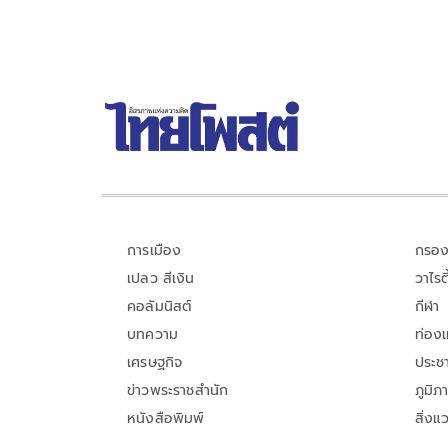
การเมือง
กรอง
เปลว สีเงิน
วาไรตี
คอลัมนิสต์
กีฬา
บทความ
ท่อง
เศรษฐกิจ
ประชา
ข่าวพระราชสำนัก
ภูมิภ
หนังสือพิมพ์
สิ่งแ