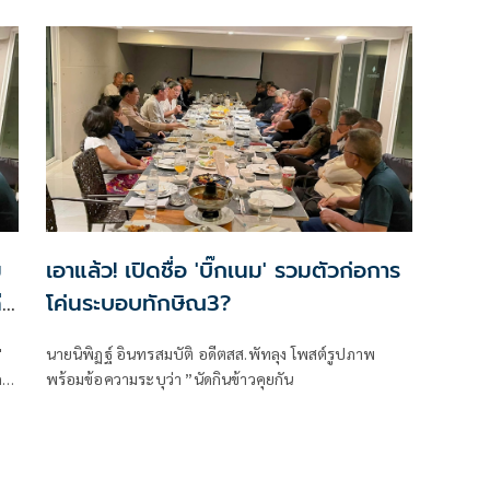
ระบอบทักษิณยุคนางยิ่งลักษณ์
ม
เอาแล้ว! เปิดชื่อ 'บิ๊กเนม' รวมตัวก่อการ
ี
โค่นระบอบทักษิณ3?
'
นายนิพิฏฐ์ อินทรสมบัติ อดีตสส.พัทลุง โพสต์รูปภาพ
กร
พร้อมข้อความระบุว่า ”นัดกินข้าวคุยกัน