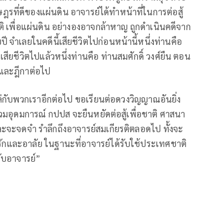
รที่ดีของแผ่นดิน อาจารย์ได้ทำหน้าที่ในการต่อสู้
ชาติ เพื่อแผ่นดิน อย่างองอาจกล้าหาญ ถูกดำเนินคดีจาก
ี จำเลยในคดีนี้เสียชีวิตไปก่อนหน้านี้หนึ่งท่านคือ
ียชีวิตไปแล้วหนึ่งท่านคือ ท่านสมศักดิ์ วงศ์ยืน ตอน
ณ์และฎีกาต่อไป
หล่กับพวกเราอีกต่อไป ขอเรียนต่อดวงวิญญาณอันยิ่ง
่วมอุดมการณ์ กปปส จะยืนหยัดต่อสู้เพื่อชาติ ศาสนา
ละจะจดจำ รำลึกถึงอาจารย์สมเกียรติตลอดไป ทั้งจะ
ักและอาลัย ในฐานะที่อาจารย์ได้รับใช้ประเทศชาติ
ับอาจารย์”