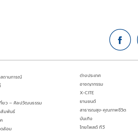
ต่างประเทศ
สถานการณ์
อาชญากรรม
้
X-CITE
ยานยนต์
เที่ยว – ศิลปวัฒนธรรม
สาธารณสุข-คุณภาพชีวิต
สัมพันธ์
บันเทิง
าค
ไทยโพสต์ ทีวี
วดล้อม