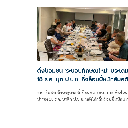
ตั้งป้อมชน 'ระบอบทักษิณใหม่' ประเดิ
18 ธ.ค. บุก ป.ป.ช. หึ่งล็อบบี้หนักล้มคด
ชั้น 14
วงหารือฝ่ายต้านรัฐบาล ตั้งป้อมชน 'ระบอบทักษิณใหม่
นำร่อง 18 ธ.ค. บุกตึก ป.ป.ช. หลังได้กลิ่นล็อบบี้หนัก 3 
รมการฯ ล้มคดีชั้น 14