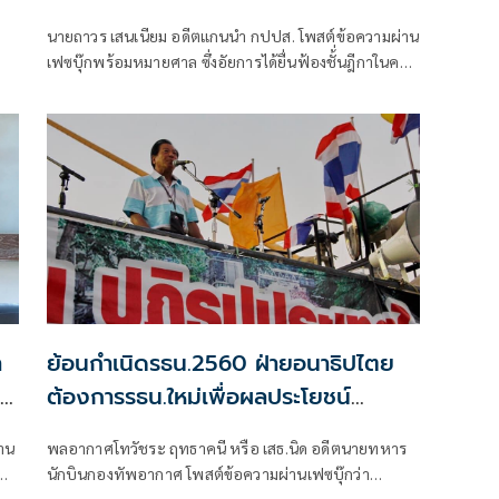
นายถาวร เสนเนียม อดีตแกนนำ กปปส. โพสต์ข้อความผ่าน
เฟซบุ๊กพร้อมหมายศาล ซึ่งอัยการได้ยื่นฟ้องชั้่นฎีกาในคดี
ที่มีนายสุเทพ เทือกสุบรรณ อดีตเลขาธิการ กปปส. เป็น
จำเลยที่ 1 กับแกนนำ กปปส. รวม 39 คน ว่า “สู้กันต่อไป”
า
ย้อนกำเนิดรธน.2560 ฝ่ายอนาธิปไตย
จี
ต้องการรธน.ใหม่เพื่อผลประโยชน์
้ม
ทางการเมือง
้าน
พลอากาศโทวัชระ ฤทธาคนี หรือ เสธ.นิด อดีตนายทหาร
อ
นักบินกองทัพอากาศ โพสต์ข้อความผ่านเฟซบุ๊กว่า
รัฐธรรมนูญ ๒๕๖๐ มีส่วนกำเนิดจากผลการชุมนุมต่อต้าน