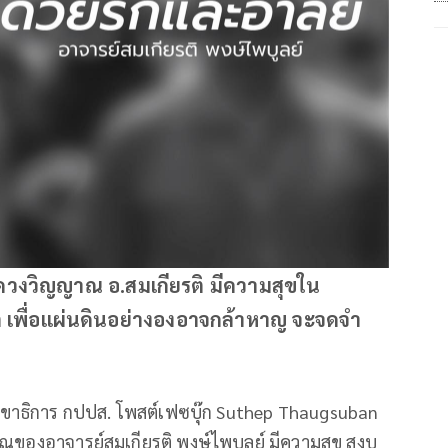
ดวงวิญญาณ อ.สมเกียรติ มีความสุขใน
าติ เพื่อแผ่นดินอย่างองอาจกล้าหาญ จะจดจำ
ลขาธิการ กปปส. โพสต์เฟซบุ๊ก Suthep Thaugsuban
าณของอาจารย์สมเกียรติ พงษ์ไพบูลย์ มีความสุข สงบ