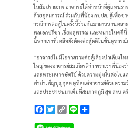
ในสัมปรายภพ อาจารย์ได้ทำหน้าที่ผู้แทนราษฎ
ด้วยอุดมการณ์ ร่วมกับพี่น้อง กปปส. สู้เพื่อ
กรณีการต่อสู้ในครั้งนี้ร่วมกันมายาวนานหลายป
พลเอกปรีชา เอี่ยมสุพรรณ และทนายในคดีนี้ เส
นี้พวกเราที่เหลือยังต้องต่อสู้คดีในชั้นอุทธร
“อาจารย์ไม่มีโอกาสร่วมต่อสู้เคียงบ่าเคียงไ
ใหญ่ของอาจารย์สมเกียรติว่า พวกเราพี่น้องร
และพระมหากษัตริย์ ด้วยความมุ่งมั่นต่อไปแ
ทำบำเพ็ญบุญกุศล อุทิศแด่อาจารย์ด้วยความร
และประชาชนมาเต็มที่สมภาคภูมิ สุข สงบ คร
F
T
C
Li
S
ac
wi
o
n
h
e
tt
p
e
ar