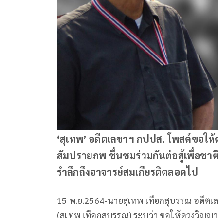
‘สุเทพ’ อดีตเลขาฯ กปปส. โพสต์ขอให้
สัมปรายภพ ชื่นชมร่วมกันต่อสู้เพื่อช
รำลึกถึงอาจารย์สมเกียรติตลอดไป
15 พ.ย.2564-นายสุเทพ เทือกสุบรรณ อดีตเ
(สุเทพ เทือกสุบรรณ) ระบุว่า ขอให้ดวงวิญญ