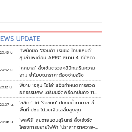
EWS UPDATE
ทัพนักบิด 'ฮอนด้า เรซซิ่ง ไทยแลนด์'
20:43 น.
ลุ้นล่าโพเดียม ARRC สนาม 4 ที่มัลดาลิ
กา
‘ศุภมาส’ สั่งเข้มตรวจคลินิกเสริมความ
20:32 น.
งาม ย้ำโฆษณาราคาต้องจ่ายจริง
พี่ชาย 'ฮลุน โซโล่' แจ้งกำหนดการสวด
20:12 น.
อภิธรรมศพ เตรียมจัดพิธีฌาปนกิจ 11
ส.ค.
'ลลิดา' โต้ 'รักชนก' ปมงบน้ำบาดาล ชี้
20:07 น.
พื้นที่ ปชน.ได้วงเงินเฉลี่ยสูงสุด
'พลพีร์' ลุยชายแดนสุรินทร์ สั่งเร่งรัด
20:06 น.
โครงการขยายไฟฟ้า 'ปราสาทตาควาย-