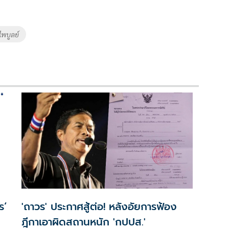
ไพบูลย์
'ถาวร' ประกาศสู้ต่อ! หลังอัยการฟ้อง
ฎีกาเอาผิดสถานหนัก 'กปปส.'