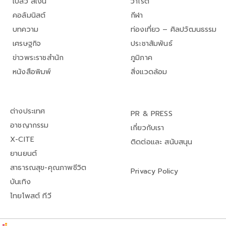
เปลว สีเงิน
วาไรตี้
คอลัมนิสต์
กีฬา
บทความ
ท่องเที่ยว – ศิลปวัฒนธรรม
เศรษฐกิจ
ประชาสัมพันธ์
ข่าวพระราชสำนัก
ภูมิภาค
หนังสือพิมพ์
สิ่งแวดล้อม
ต่างประเทศ
PR & PRESS
อาชญากรรม
เกี่ยวกับเรา
X-CITE
ติดต่อและ สนับสนุน
ยานยนต์
สาธารณสุข-คุณภาพชีวิต
Privacy Policy
บันเทิง
ไทยโพสต์ ทีวี