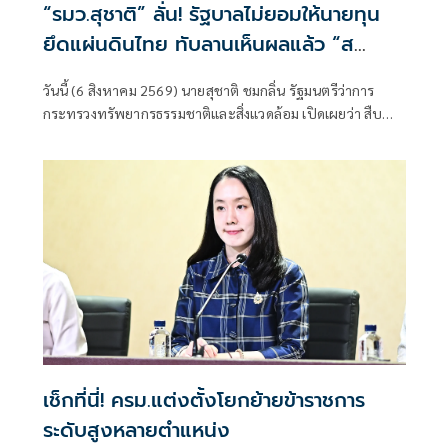
“รมว.สุชาติ” ลั่น! รัฐบาลไม่ยอมให้นายทุน
ยึดแผ่นดินไทย ทับลานเห็นผลแล้ว “ส
ตาร์เวลล์ การ์เด้นโฮม” รื้อเองคืบ 40%
วันนี้ (6 สิงหาคม 2569) นายสุชาติ ชมกลิ่น รัฐมนตรีว่าการ
เตือนผู้ฝ่าฝืนเจอมาตรการทางกฎหมาย
กระทรวงทรัพยากรธรรมชาติและสิ่งแวดล้อม เปิดเผยว่า สืบ
เนื่องจากเมื่อวันที่ 31 กรกฎาคม 2569 ตนได้ลงพื้นที่จังหวัด
นครราชสีมา
เช็กที่นี่! ครม.แต่งตั้งโยกย้ายข้าราชการ
ระดับสูงหลายตำแหน่ง