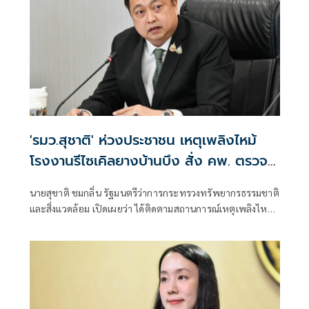
'รมว.สุชาติ' ห่วงประชาชน เหตุเพลิงไหม้
โรงงานรีไซเคิลยางบ้านบึง สั่ง คพ. ตรวจ
คุณภาพอากาศเข้ม-แจ้งเตือนประชาชนใกล้
นายสุชาติ ชมกลิ่น รัฐมนตรีว่าการกระทรวงทรัพยากรธรรมชาติ
ชิด
และสิ่งแวดล้อม เปิดเผยว่า ได้ติดตามสถานการณ์เหตุเพลิงไหม้
โรงงานรีไซเคิลยางรถยนต์ บริษัท ซิน อี้ ไท่ อินดัสเตรียล เทรด
จำกัด ตำบลคลองกิ่ว อำเภอบ้านบึง จังหวัดชลบุรี อย่างใกล้ชิด
ด้วยความห่วงใยผลกระทบด้านมลพิษและสุขภาพของ
ประชาชน พร้อมสั่งการให้กรมควบคุมมลพิษ (คพ.) บูรณาการ
หน่วยงานที่เกี่ยวข้อง เร่งสนับสนุนการระงับเหตุ ตรวจสอบ
คุณภาพอากาศและสิ่งแวดล้อม รวมถึงแจ้งเตือนประชาชนอย่าง