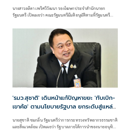
นางสาวลลิดา เพริศวิวัฒนา รองโฆษกประจำสำนักนายก
รัฐมนตรี เปิดเผยว่า คณะรัฐมนตรีมีมติอนุมัติตามที่รัฐมนตรี
ว่าการกระทรวงการต่างประเทศ เสนอแต่งตั้งข้าราชการ
พลเรือนสามัญ สังกัดกระทรวงการต่างประเทศ ให้ดำรง
ตำแหน่งประเภทบริหารระดับสูง จำนวน 3 ราย เพื่อทดแทน
ตำแหน่งที่จะว่าง ตำแหน่งที่จะเกษียณอายุราชการ และสับ
เปลี่ยนหมุนเวียน ดังนี้
'รมว.สุชาติ' เดินหน้าแก้ปัญหาขยะ 'ทับเบิก-
เขาค้อ' ตามนโยบายรัฐบาล ยกระดับสู่แหล่ง
ท่องเที่ยวคาร์บอนต่ำ สร้างรายได้ควบคู่
นายสุชาติ ชมกลิ่น รัฐมนตรีว่าการกระทรวงทรัพยากรธรรมชาติ
รักษาสิ่งแวดล้อม
และสิ่งแวดล้อม เปิดเผยว่า รัฐบาลภายใต้การนำของนายอนุทิน