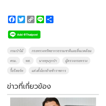
F
T
C
Li
S
ac
wi
o
n
h
e
tt
p
e
ar
b
er
y
e
o
Li
Tags
กรมป่าไม้
กระทรวงทรัพยากรธรรมชาติและสิ่งแวดล้อม
o
n
ครม.
ทส.
นายทุนรุกป่า
ผู้ตรวจกระทรวง
k
k
รื้อรีสอร์ท
แต่งตั้งโยกย้ายข้าราชการ
ข่าวที่เกี่ยวข้อง