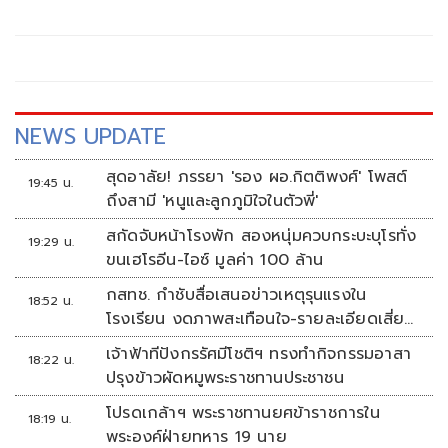
ชาญวีรกูล นายกรัฐมนตรี ให้ความสำคัญกับการบริหารจัดการ
ทรัพยากรธรรมชาติและสิ่งแวดล้อมควบคู่กับการพัฒนา
เศรษฐกิจและการท่องเที่ยวอย่างยั่งยืน
NEWS UPDATE
สุดอาลัย! ภรรยา 'รอง ผอ.กิตติพงศ์' โพสต์
19:45 น.
ถึงสามี 'หนูและลูกภูมิใจในตัวพี่'
สกัดจับหน้าโรงพัก สองหนุ่มควบกระบะบุโรทั่ง
19:29 น.
ขนเฮโรอีน-ไอซ์ มูลค่า 100 ล้าน
กสทช. กำชับสื่อเสนอข่าวเหตุรุนแรงใน
18:52 น.
โรงเรียน งดภาพสะเทือนใจ-รายละเอียดเสี่ยง
เลียนแบบ
เจ้าฟ้าทีปังกรรัศมีโชติฯ ทรงทำกิจกรรมอาสา
18:22 น.
ปรุงข้าวผัดหมูพระราชทานประชาชน
โปรดเกล้าฯ พระราชทานยศข้าราชการใน
18:19 น.
พระองค์ฝ่ายทหาร 19 นาย