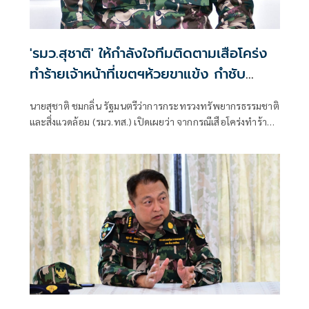
'รมว.สุชาติ' ให้กำลังใจทีมติดตามเสือโคร่ง
ทำร้ายเจ้าหน้าที่เขตฯห้วยขาแข้ง กำชับ
ระมัดระวังความปลอดภัยขั้นสูงสุด หลัง
นายสุชาติ ชมกลิ่น รัฐมนตรีว่าการกระทรวงทรัพยากรธรรมชาติ
กรมอุทยานฯ แถลงความคืบหน้ากรณีเจ้า
และสิ่งแวดล้อม (รมว.ทส.) เปิดเผยว่า จากกรณีเสือโคร่งทำร้าย
หน้าเสียชีวิต
เจ้าหน้าที่พิทักษ์ป่าเขตรักษาพันธุ์สัตว์ป่าห้วยขาแข้งเสียชีวิต
ตนได้ติดตามสถานการณ์ดังกล่าวอย่างใกล้ชิด พร้อมแสดงความ
ห่วงใยต่อเจ้าหน้าที่ผู้ปฏิบัติงานในพื้นที่ และได้กำชับให้หน่วย
งานยกระดับมาตรการความปลอดภัยขั้นสูงสุดในการปฏิบัติ
ภารกิจเพื่อความปลอดภัยของผู้ปฏิบัติงาน