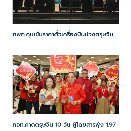
กพท.คุมเข้มราคาตั๋วเครื่องบินช่วงตรุษจีน
ทอท.คาดตรุษจีน 10 วัน ผู้โดยสารพุ่ง 1.97