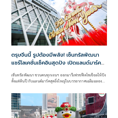
ตรุษจีนนี้ รูปต้องมีพลัง! เซ็นทรัลพัฒนา
แชร์โลเคชั่นเช็คอินสุดปัง เปิดแลนด์มาร์ค
รับพลังปีมะเมียสุดเฮง ที่ศูนย์การค้า
เซ็นทรัลพัฒนา ชวนคนทุกเจนฯ ออกมารีเฟรชฟีดโซเชียลให้ปัง
เซ็นทรัลทั่วประเทศ ใกล้ที่ไหนเช็คเลย!
ตั้งแต่ต้นปี กับแลนด์มาร์คสุดยิ่งใหญ่ในบรรยากาศเฉลิมฉลอง
เทศกาลตรุษจีนด้วยดีไซน์เปิดรับพลังเฮง “The Great Chinese
New Year 2026”