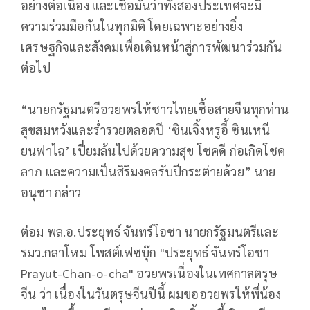
อย่างต่อเนื่อง และเชื่อมั่นว่าทั้งสองประเทศจะมี
ความร่วมมือกันในทุกมิติ โดยเฉพาะอย่างยิ่ง
เศรษฐกิจและสังคมเพื่อเดินหน้าสู่การพัฒนาร่วมกัน
ต่อไป
“นายกรัฐมนตรีอวยพรให้ชาวไทยเชื้อสายจีนทุกท่าน
สุขสมหวังและร่ำรวยตลอดปี ‘ซินเจิ้งหรูอี้ ซินเหนี
ยนฟาไฉ’ เปี่ยมล้นไปด้วยความสุข โชคดี ก่อเกิดโชค
ลาภ และความเป็นสิริมงคลรับปีกระต่ายด้วย” นาย
อนุชา กล่าว
ต่อม พล.อ.ประยุทธ์ จันทร์โอชา นายกรัฐมนตรีและ
รมว.กลาโหม โพสต์เฟซบุ๊ก "ประยุทธ์ จันทร์โอชา
Prayut-Chan-o-cha" อวยพรเนื่องในเทศกาลตรุษ
จีน ว่า เนื่องในวันตรุษจีนปีนี้ ผมขออวยพรให้พี่น้อง