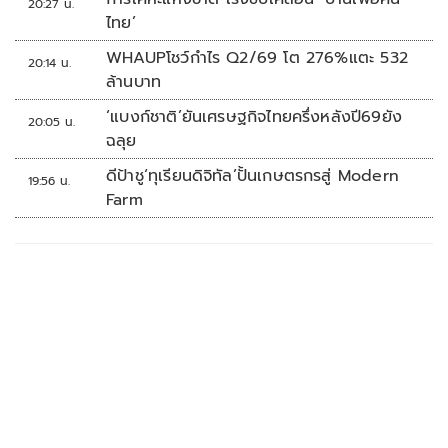
20:27 น.
ไทย’
WHAUPโชว์กำไร Q2/69 โต 276%แตะ 532
20:14 น.
ล้านบาท
‘แบงก์ชาติ’ยันเศรษฐกิจไทยครึ่งหลังปี69ยัง
20:05 น.
ฉลุย
ดีป้าชู‘ทุเรียนดิจิทัล’ปั้นเกษตรกรสู่ Modern
19:56 น.
Farm