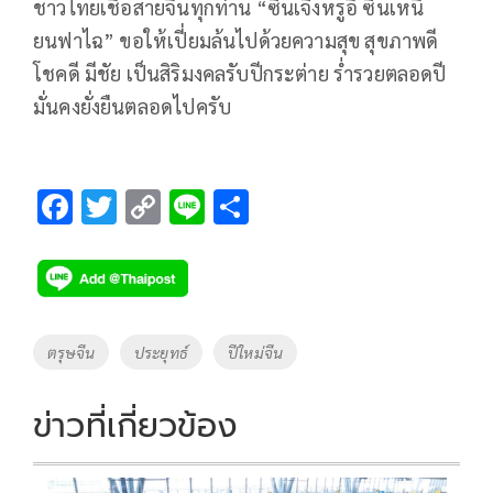
ชาวไทยเชื้อสายจีนทุกท่าน “ซินเจิ้งหรูอี้ ซินเหนี
ยนฟาไฉ” ขอให้เปี่ยมล้นไปด้วยความสุข สุขภาพดี
โชคดี มีชัย เป็นสิริมงคลรับปีกระต่าย ร่ำรวยตลอดปี
มั่นคงยั่งยืนตลอดไปครับ
F
T
C
Li
S
ac
wi
o
n
h
e
tt
p
e
ar
b
er
y
e
o
Li
Tags
ตรุษจีน
ประยุทธ์
ปีใหม่จีน
o
n
k
k
ข่าวที่เกี่ยวข้อง