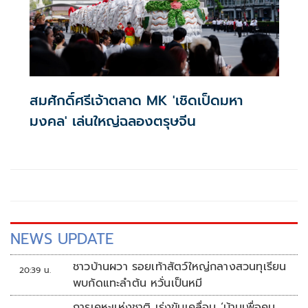
สมศักดิ์ศรีเจ้าตลาด MK 'เชิดเป็ดมหา
มงคล' เล่นใหญ่ฉลองตรุษจีน
NEWS UPDATE
ชาวบ้านผวา รอยเท้าสัตว์ใหญ่กลางสวนทุเรียน
20:39 น.
พบกัดแทะลำต้น หวั่นเป็นหมี
การเคหะแห่งชาติ เร่งขับเคลื่อน ‘บ้านเพื่อคน