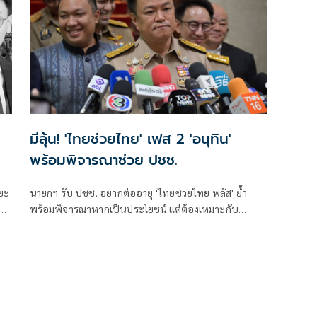
มีลุ้น! 'ไทยช่วยไทย' เฟส 2 'อนุทิน'
พร้อมพิจารณาช่วย ปชช.
ยะ
นายกฯ รับ ปชช. อยากต่ออายุ 'ไทยช่วยไทย พลัส' ย้ำ
พร้อมพิจารณาหากเป็นประโยชน์ แต่ต้องเหมาะกับ
ียบ
สถานการณ์ ยันรัฐบาลมีเวลาอีก 3 ปี พิสูจน์ผลงาน แจงลุค
ือ
ขาสั้นเดินตลาด 'ก็ลมมันเย็น'