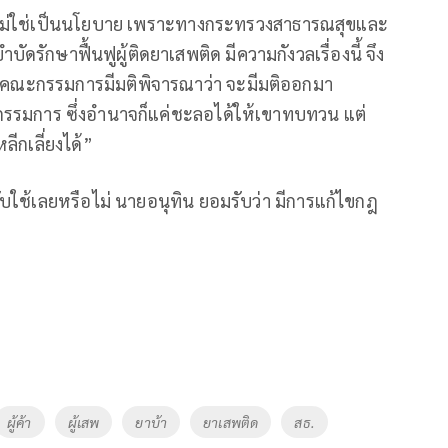
ัน ไม่ใช่เป็นนโยบาย เพราะทางกระทรวงสาธารณสุขและ
กษาฟื้นฟูผู้ติดยาเสพติด มีความกังวลเรื่องนี้ จึง
จคณะกรรมการมีมติพิจารณาว่า จะมีมติออกมา
ะกรรมการ ซึ่งอำนาจก็แค่ชะลอได้ให้เขาทบทวน แต่
ีกเลี่ยงได้”
ับใช้เลยหรือไม่ นายอนุทิน ยอมรับว่า มีการแก้ไขกฎ
ผู้ค้า
ผู้เสพ
ยาบ้า
ยาเสพติด
สธ.