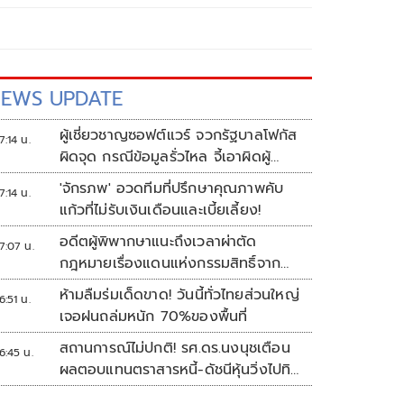
EWS UPDATE
ผู้เชี่ยวชาญซอฟต์แวร์ จวกรัฐบาลโฟกัส
7:14 น.
ผิดจุด กรณีข้อมูลรั่วไหล จี้เอาผิดผู้
ควบคุม-เจ้าของระบบตามกฎหมาย
'จักรภพ' อวดทีมที่ปรึกษาคุณภาพคับ
7:14 น.
PDPA
แก้วที่ไม่รับเงินเดือนและเบี้ยเลี้ยง!
อดีตผู้พิพากษาแนะถึงเวลาผ่าตัด
7:07 น.
กฎหมายเรื่องแดนแห่งกรรมสิทธิ์จาก
สวรรค์ถึงนรก!
ห้ามลืมร่มเด็ดขาด! วันนี้ทั่วไทยส่วนใหญ่
6:51 น.
เจอฝนถล่มหนัก 70%ของพื้นที่
สถานการณ์ไม่ปกติ! รศ.ดร.นงนุชเตือน
6:45 น.
ผลตอบแทนตราสารหนี้-ดัชนีหุ้นวิ่งไปทิศ
เดียวกัน