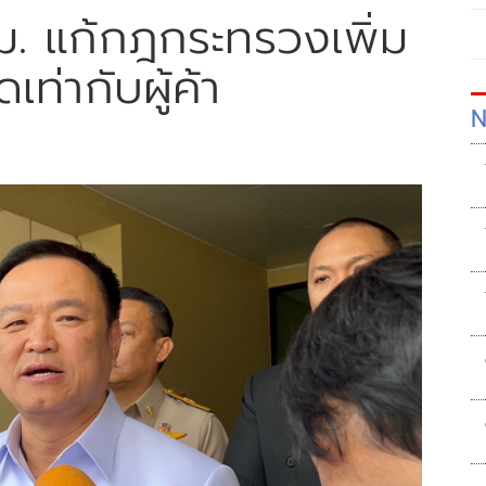
ม. แก้กฎกระทรวงเพิ่ม
เท่ากับผู้ค้า
N