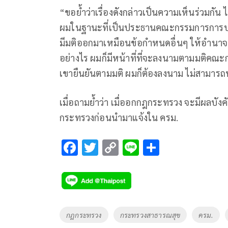
“ขอย้ำว่าเรื่องดังกล่าวเป็นความเห็นร่วมก
ผมในฐานะที่เป็นประธานคณะกรรมการการบำบัดรั
มีมติออกมาเหมือนข้อกำหนดอื่นๆ ให้อำนา
อย่างไร ผมก็มีหน้าที่ที่จะลงนามตามมติคณ
เขายืนยันตามมติ ผมก็ต้องลงนาม ไม่สามารถหล
เมื่อถามย้ำว่า เมื่ออกกฎกระทรวง จะมีผลบังค
กระทรวงก่อนนำมาแจ้งใน ครม.
F
T
C
Li
S
ac
wi
o
n
h
e
tt
p
e
ar
b
er
y
e
o
Li
Tags
กฎกระทรวง
กระทรวงสาธารณสุข
ครม.