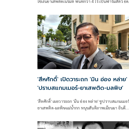
ใช้เงินยาเสพติดเนรมิต พื้นที่กว่า 4 ไร่ เป็นฟาร์มสัตว์ ยึด
ทรัพย์กว่า 95 ล้านบาท
'สีหศักดิ์' เปิดวาระถก 'มิน อ่อง หล่าย' 
'ปราบสแกมเมอร์-ยาเสพติด-มลพิษ'
'สีหศักดิ์' เผยวาระถก 'มิน อ่อง หล่าย' ชูปราบสแกมเมอร
ยาเสพติด-มลพิษแม่น้ำกก หนุนสันติภาพเมียนมา ยินดี
ICRC พบ 'ซูจี' มองเป็นสัญญาณดีต่อบรรยากาศการเมือ