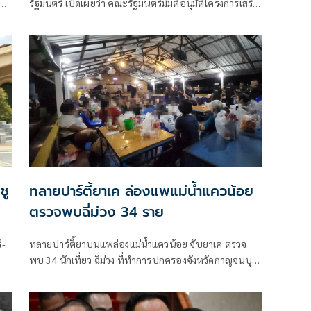
รัฐมนตรี เปิดเผยว่า คณะรัฐมนตรีมีมติอนุมัติโครงการเสริม
สร้างและยกระดับความร่วมมือกับประเทศเพื่อนบ้านใน
การสกัดกั้นยาเสพติดและทำลายเครือข่ายการค้ายาเสพติด
ระหว่างประเทศ ประจำปีงบประมาณ พ.ศ. 2569 วงเงิน
รวม 16 ล้านบาท ตามที่กระทรวงยุติธรรม โดยสำนักงาน
คณะกรรมการป้องกันและปราบปรามยาเสพติด หรือ
สำนักงาน ป.ป.ส.
ชู
ทลายปาร์ตี้ยาเค ล่องแพแม่น้ำแควน้อย
ตรวจพบฉี่ม่วง 34 ราย
์-
ทลายปาร์ตี้ยาบนแพล่องแม่น้ำแควน้อย จับยาเค ตรวจ
พบ 34 นักเที่ยว ฉี่ม่วง ที่ทำการปกครองจังหวัดกาญจนบุรี
ง
และอําเภอเมืองกาญจนบุรี เปิดยุทธการ 90 วัน พิทักษ์
สันติราษฎร์ พิฆาตยาเสพติด