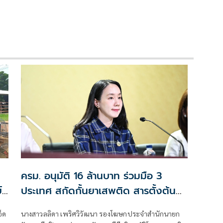
ครม. อนุมัติ 16 ล้านบาท ร่วมมือ 3
์
ประเทศ สกัดกั้นยาเสพติด สารตั้งต้น
ก่อนเข้าสู่ไทย
อ็ด
นางสาวลลิดา เพริศวิวัฒนา รองโฆษกประจำสำนักนายก