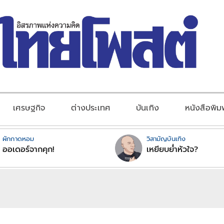
เศรษฐกิจ
ต่างประเทศ
บันเทิง
หนังสือพิม
ผักกาดหอม
วิสามัญบันเทิง
ออเดอร์จากคุก!
เหยียบย่ำหัวใจ?