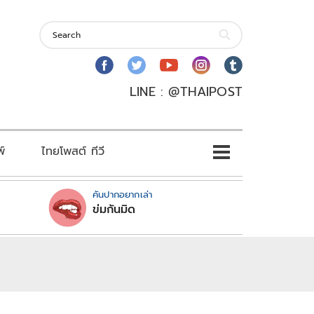
LINE : @THAIPOST
พ์
ไทยโพสต์ ทีวี
คันปากอยากเล่า
ข่มกันมิด