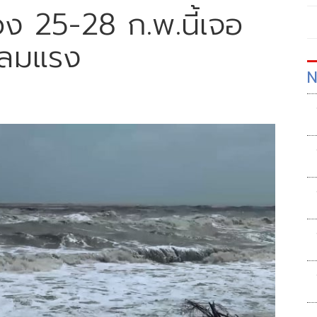
วง 25-28 ก.พ.นี้เจอ
นลมแรง
N