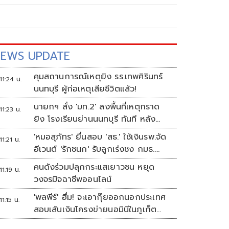
EWS UPDATE
คุมสถานการณ์เหตุยิง รร.เทพศิรินทร์
11:24 น.
นนทบุรี ผู้ก่อเหตุเสียชีวิตแล้ว!
นายกฯ สั่ง 'มท.2' ลงพื้นที่เหตุกราด
11:23 น.
ยิง โรงเรียนย่านนนทบุรี ทันที หลัง
ปลัดมท.รายงานความคืบหน้า
'หมอสุภัทร' ยื่นสอบ 'สธ.' ใช้เงินรพ.จัด
11:21 น.
อีเวนต์ 'รักชนก' รับลูกเร่งชง กมธ.
สังคายนา
คนดังร่วมปลุกกระแสเยาวชน หยุด
11:19 น.
วงจรมิจฉาชีพออนไลน์
'พลพีร์' ฮึ่ม! จะเอากุ๊ยออกนอกประเทศ
11:15 น.
สอบเส้นเงินโครงข่ายนอมินีในภูเก็ต
กว่า100บริษัท