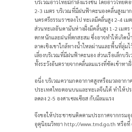
บริเวณอ่าวไทยมีกำลังแรงขึ้น โดยอ่าวไทยตอนบ
2-3 เมตร บริเวณที่มีฝนฟ้าคะนองคลื่นสูงมากก
นครศรีธรรมราชลงไป ทะเลมีคลื่นสูง 2-4 เมตร
ส่วนทะเลอันดามันห่างฝั่งมีคลื่นสูง 1-2 
ตกหนักและฝนที่ตกสะสม ซึ่งอาจทำให้เกิดน้
ลาดเชิงเขาใกล้ทางน้ำไหลผ่านและพื้นที่ลุ่มไ
เลี่ยงบริเวณที่มีฝนฟ้าคะนอง ส่วนเรือเล็กบ
ทั้งระวังอันตรายจากคลื่นลมแรงที่ซัดเข้าหาฝั่
อนึ่ง บริเวณความกดอากาศสูงหรือมวลอากา
ประเทศไทยตอนบนและทะเลจีนใต้ ทำให้ปร
ลดลง 2-5 องศาเซลเซียส กับมีลมแรง
จึงขอให้ประชาชนติดตามประกาศจากกรมอุตุน
อุตุนิยมวิทยา http://www.tmd.go.th หรือท