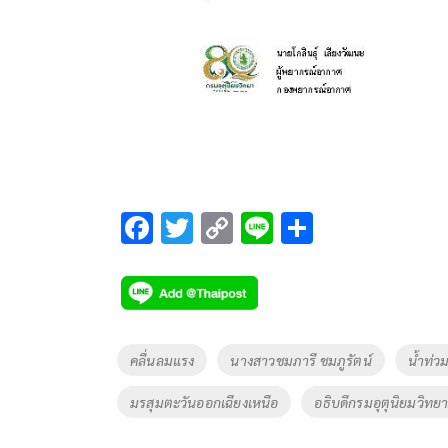
F
T
C
Li
S
ac
wi
o
n
h
e
tt
p
e
ar
b
er
y
e
o
Li
Tags
คลื่นลมแรง
นางสาวชมภารี ชมภูรัตน์
น้ำท่ว
o
n
มรสุมตะวันออกเฉียงเหนือ
อธิบดีกรมอุตุนิยมวิทย
k
k