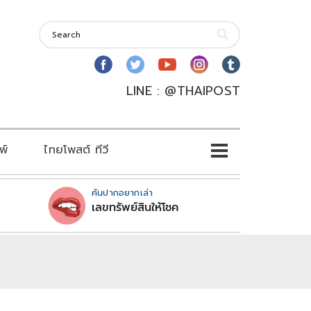
LINE : @THAIPOST
พ์
ไทยโพสต์ ทีวี
คันปากอยากเล่า
เลขทรัพย์สินให้โชค