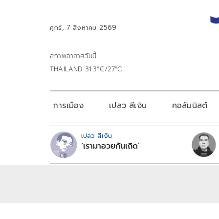
ศุกร์, 7 สิงหาคม 2569
สภาพอากาศวันนี้
THAILAND 31.3°C/27°C
การเมือง
เปลว สีเงิน
คอลัมนิสต์
เปลว สีเงิน
‘เรามาอวยกันเถิด’