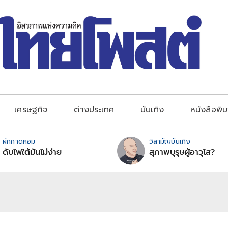
เศรษฐกิจ
ต่างประเทศ
บันเทิง
หนังสือพิม
ผักกาดหอม
วิสามัญบันเทิง
ดับไฟใต้มันไม่ง่าย
สุภาพบุรุษผู้อาวุโส?