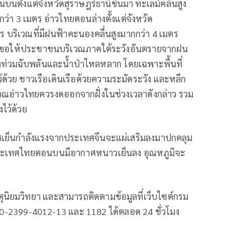
นตั้งแต่จังหวัดสุราษฎร์ธานีขึ้นมา ทะเลมีคลื่นสูง
ว่า 3 เมตร อ่าวไทยตอนล่างตั้งแต่จังหวัด
 บริเวณที่มีฝนฟ้าคะนองคลื่นสูงมากกว่า 4 เมตร
เมตร ขอให้ประชาชนบริเวณภาคใต้ระวังอันตรายจากฝน
ำท่วมฉับพลันและน้ำป่าไหลหลาก โดยเฉพาะพื้นที่
ว้ด้วย ชาวเรือเดินเรือด้วยความระมัดระวัง และหลีก
ริเวณอ่าวไทยควรงดออกจากฝั่งในช่วงเวลาดังกล่าว รวม
งไว้ด้วย
ศเย็นกำลังแรงจากประเทศจีนจะแผ่เสริมลงมาปกคลุม
ะเทศไทยตอนบนมีอากาศหนาวเย็นลง อุณหภูมิจะ
ิยมวิทยา และสามารถติดตามข้อมูลที่เว็บไซต์กรม
ี่ 0-2399-4012-13 และ 1182 ได้ตลอด 24 ชั่วโมง