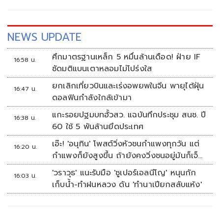
NEWS UPDATE
ศึกมาตรฐานเหล็ก 5 หมื่นล้านเดือด! ฝ่าย IF
16:58 น.
ซัดมติแบนเตาหลอมไม่โปร่งใส
ยกเลิกเที่ยวบินและเร่งอพยพในจีน พายุไต้ฝุ่น
16:47 น.
ดอลฟินกำลังใกล้เข้ามา
แกะรอยปฐมบทฮั้วสว. แฉบันทึกประชุม สนช. ปี
16:38 น.
60 ใช้ 5 พันล้านยึดประเทศ
เอ๊ะ! 'อนุทิน' โพสต์วิ่งหัวชนกำแพงทุกวัน แต่
16:20 น.
กำแพงก็ยังสูงขึ้น ถ้ายังคงวิ่งชนอยู่มันก็เจ็บ
หัวอีก
'วราวุธ' แนะรับมือ 'ซูเปอร์เอลนีโญ' หนุนกัก
16:03 น.
เก็บน้ำ-ทำฝนหลวง ดัน 'ทำนาเปียกสลับแห้ง'