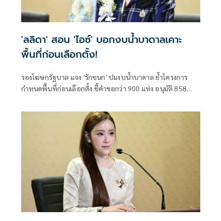
'ลลิดา' สอน 'ไอซ์' บอกงบน้ำบาดาลเคาะ
พื้นที่ก่อนเลือกตั้ง!
รองโฆษกรัฐบาล แจง 'รักชนก' ปมงบน้ำบาดาล ย้ำโครงการ
กำหนดพื้นที่ก่อนเลือกตั้ง ชี้คำขอกว่า 900 แห่ง อนุมัติ 858
แห่งตามหลักเกณฑ์ ไม่ใช่จัดสรรตามการเมือง