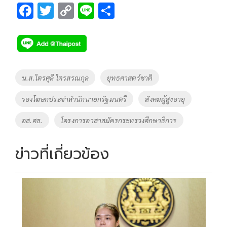
F
T
C
Li
S
ac
wi
o
n
h
e
tt
p
e
ar
b
er
y
e
o
Li
Tags
น.ส.ไตรศุลี ไตรสรณกุล
ยุทธศาสตร์ชาติ
o
n
รองโฆษกประจำสำนักนายกรัฐมนตรี
สังคมผู้สูงอายุ
k
k
อส.ศธ.
โครงการอาสาสมัครกระทรวงศึกษาธิการ
ข่าวที่เกี่ยวข้อง