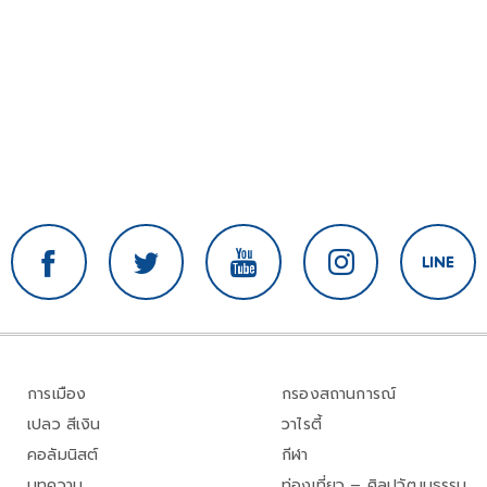
การเมือง
กรองสถานการณ์
เปลว สีเงิน
วาไรตี้
คอลัมนิสต์
กีฬา
บทความ
ท่องเที่ยว – ศิลปวัฒนธรรม