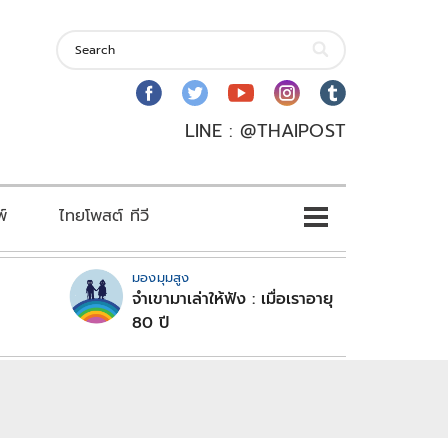
LINE : @THAIPOST
พ์
ไทยโพสต์ ทีวี
มองมุมสูง
จำเขามาเล่าให้ฟัง : เมื่อเราอายุ
80 ปี