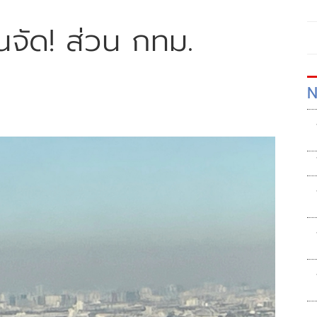
นจัด! ส่วน กทม.
N