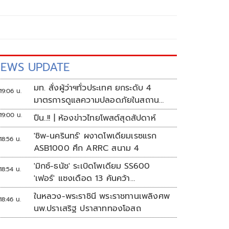
EWS UPDATE
มท. สั่งผู้ว่าฯทั่วประเทศ ยกระดับ 4
19:06 น.
มาตรการดูแลความปลอดภัยในสถาน
ศึกษา
19:00 น.
ปืน..!! | ห้องข่าวไทยโพสต์สุดสัปดาห์
'ชิพ-นครินทร์' ผงาดโพเดียมเรซแรก
18:56 น.
ASB1000 ศึก ARRC สนาม 4
'มิกซ์-ธนัช' ระเบิดโพเดียม SS600
18:54 น.
'เฟอร์' แซงเดือด 13 คันคว้า
แต้ม ศึก ARRC สนาม 4
ในหลวง-พระราชินี พระราชทานเพลิงศพ
18:46 น.
นพ.ปราเสริฐ ปราสาททองโอสถ