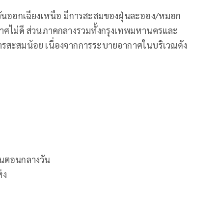
วันออกเฉียงเหนือ มีการสะสมของฝุ่นละออง/หมอก
าศไม่ดี ส่วนภาคกลางรวมทั้งกรุงเทพมหานครและ
รสะสมน้อย เนื่องจากการระบายอากาศในบริเวณดัง
วในตอนกลางวัน
่ง