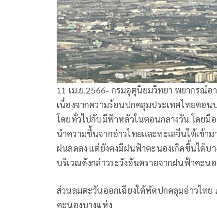
11 เม.ย.2566- กรมอุตุนิยมวิทยา พยากรณ์อ
เนื่องจากความร้อนปกคลุมประเทศไทยตอนบน 
โดยทั่วไปกับมีฟ้าหลัวในตอนกลางวัน โดยมีอ
นำความชื้นจากอ่าวไทยและทะเลจีนใต้เข้า
ฝนลดลง แต่ยังคงมีฝนฟ้าคะนองเกิดขึ้นได้บา
บริเวณดังกล่าวระวังอันตรายจากฝนฟ้าคะนอง
ส่วนลมตะวันออกเฉียงใต้พัดปกคลุมอ่าวไทย 
คะนองบางแห่ง