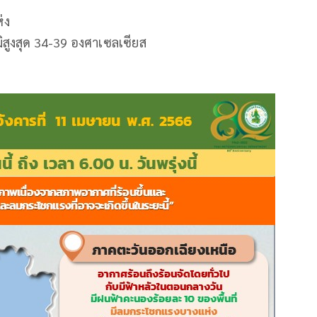
่ง
ิสูงสุด 34-39 องศาเซลเซียส