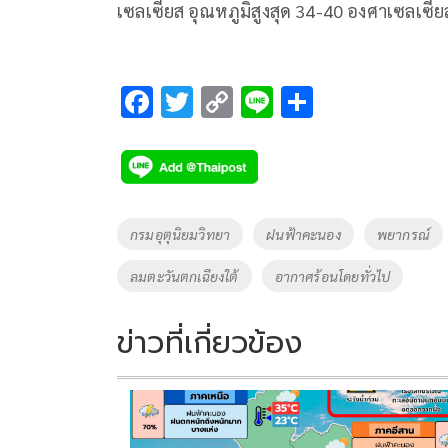
เซลเซียส อุณหภูมิสูงสุด 34-40 องศาเซลเซีย
F
T
C
Li
S
ac
wi
o
n
h
e
tt
p
e
ar
b
er
y
e
o
Li
Tags
กรมอุตุนิยมวิทยา
ฝนฟ้าคะนอง
พยากรณ์
o
n
ลมตะวันตกเฉียงใต้
อากาศร้อนโดยทั่วไป
k
k
ข่าวที่เกี่ยวข้อง