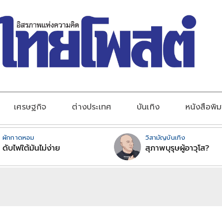
เศรษฐกิจ
ต่างประเทศ
บันเทิง
หนังสือพิม
ผักกาดหอม
วิสามัญบันเทิง
ดับไฟใต้มันไม่ง่าย
สุภาพบุรุษผู้อาวุโส?