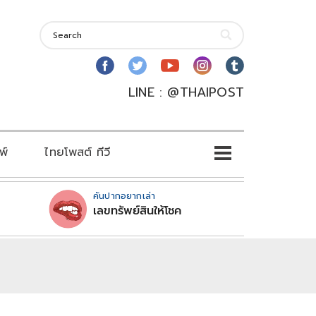
LINE : @THAIPOST
พ์
ไทยโพสต์ ทีวี
คันปากอยากเล่า
เลขทรัพย์สินให้โชค