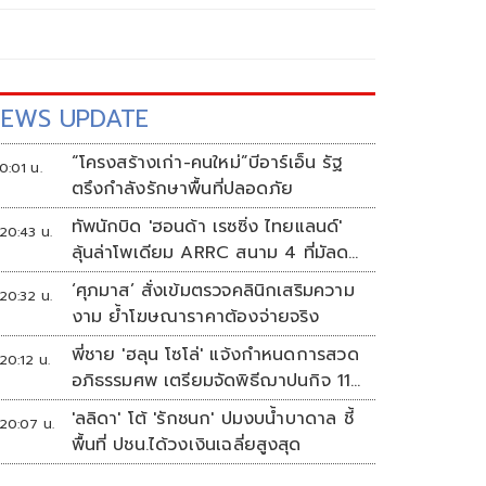
EWS UPDATE
“โครงสร้างเก่า-คนใหม่”บีอาร์เอ็น รัฐ
0:01 น.
ตรึงกำลังรักษาพื้นที่ปลอดภัย
ทัพนักบิด 'ฮอนด้า เรซซิ่ง ไทยแลนด์'
20:43 น.
ลุ้นล่าโพเดียม ARRC สนาม 4 ที่มัลดา
ลิกา
‘ศุภมาส’ สั่งเข้มตรวจคลินิกเสริมความ
20:32 น.
งาม ย้ำโฆษณาราคาต้องจ่ายจริง
พี่ชาย 'ฮลุน โซโล่' แจ้งกำหนดการสวด
20:12 น.
อภิธรรมศพ เตรียมจัดพิธีฌาปนกิจ 11
ส.ค.
'ลลิดา' โต้ 'รักชนก' ปมงบน้ำบาดาล ชี้
20:07 น.
พื้นที่ ปชน.ได้วงเงินเฉลี่ยสูงสุด