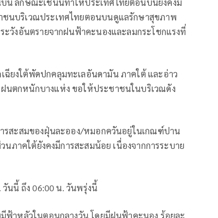
บน ลักษณะเช่นนี้ทำให้ประเทศไทยตอนบนยังคงมี
ประชาชนบริเวณประเทศไทยตอนบนดูแลรักษาสุขภาพ
มถึงระวังอันตรายจากฝนฟ้าคะนองและลมกระโชกแรงที่
ฉียงใต้พัดปกคลุมทะเลอันดามัน ภาคใต้ และอ่าว
ะมีฝนตกหนักบางแห่ง ขอให้ประชาชนในบริเวณดัง
การสะสมของฝุ่นละออง/หมอกควันอยู่ในเกณฑ์ปาน
ส่วนภาคใต้ยังคงมีการสะสมน้อย เนื่องจากการระบาย
้ ถึง 06:00 น. วันพรุ่งนี้
ับมีฟ้าหลัวในตอนกลางวัน โดยมีฝนฟ้าคะนอง ร้อยละ