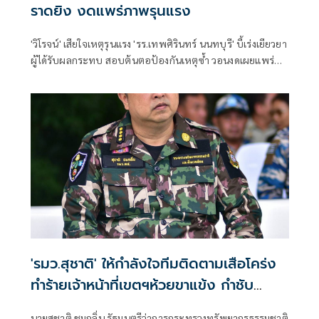
ราดยิง งดแพร่ภาพรุนแรง
'วิโรจน์' เสียใจเหตุรุนแรง 'รร.เทพศิรินทร์ นนทบุรี' บี้เร่งเยียวยา
ผู้ได้รับผลกระทบ สอบต้นตอป้องกันเหตุซ้ำ วอนงดเผยแพร่
ภาพรุนแรง
'รมว.สุชาติ' ให้กำลังใจทีมติดตามเสือโคร่ง
ทำร้ายเจ้าหน้าที่เขตฯห้วยขาแข้ง กำชับ
ระมัดระวังความปลอดภัยขั้นสูงสุด หลัง
นายสุชาติ ชมกลิ่น รัฐมนตรีว่าการกระทรวงทรัพยากรธรรมชาติ