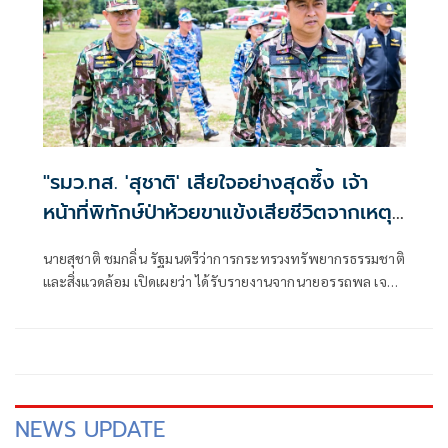
"รมว.ทส. 'สุชาติ' เสียใจอย่างสุดซึ้ง เจ้า
หน้าที่พิทักษ์ป่าห้วยขาแข้งเสียชีวิตจากเหตุ
ถูกสัตว์ป่าทำร้าย สั่งดูแลครอบครัวเต็มที่
นายสุชาติ ชมกลิ่น รัฐมนตรีว่าการกระทรวงทรัพยากรธรรมชาติ
พร้อมยกระดับมาตรการความปลอดภัยเจ้า
และสิ่งแวดล้อม เปิดเผยว่า ได้รับรายงานจากนายอรรถพล เจริญ
หน้าที่"
ชันษา อธิบดีกรมอุทยานแห่งชาติ สัตว์ป่า และพันธุ์พืช กรณีนา
ยศักรินทร์ วิชาจารย์ พนักงานราชการ สังกัดเขตรักษาพันธุ์สัตว์
ป่าห้วยขาแข้ง เสียชีวิตจากเหตุถูกสัตว์ป่าทำร้าย ระหว่างปฏิบัติ
หน้าที่ในพื้นที่ เมื่อช่วงเช้าวันนี้
NEWS UPDATE