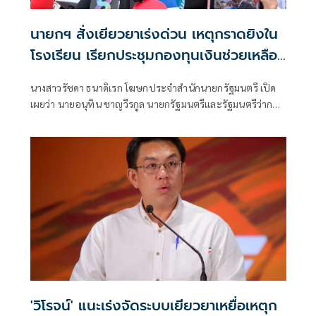
นายกฯ สั่งเยียวยาเร่งด่วน เหตุกราดยิงใน
โรงเรียน เรียกประชุมกองทุนเงินช่วยเหลือฯ
ทันที
นางสาวรัชดา ธนาดิเรก โฆษกประจำสำนักนายกรัฐมนตรี เปิด
เผยว่า นายอนุทิน ชาญวีรกูล นายกรัฐมนตรีและรัฐมนตรีว่าการ
กระทรวงมหาดไทย แสดงความเสียใจต่อครอบครัวผู้เสียชีวิต
เหตุนักเรียนชายกราดยิงภายในโรงเรียนเทพศิรินทร์ บางกรวย
จังหวัดนนทบุรี สั่งการหน่วยงานที่เกี่ยวข้องเยียวยาให้ความช่วย
เหลืออย่างเร่งด่วน
'วิโรจน์' แนะเร่งจัดระบบเยียวยาเหยื่อเหตุก