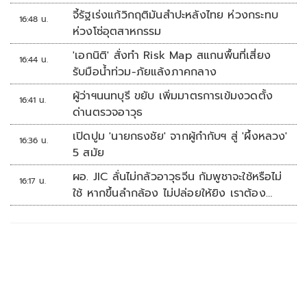
จี้รัฐเร่งแก้วิกฤติมันสำปะหลังไทย ห่วงกระทบ
16:48 น.
ห่วงโซ่อุตสาหกรรม
'เอกนิติ' สั่งทำ Risk Map สแกนพื้นที่เสี่ยง
16:44 น.
รับมือน้ำท่วม-ภัยแล้งภาคกลาง
ผู้ว่าฯนนทบุรี ขยับ เพิ่มมาตรการเข้มงวดตั้ง
16:41 น.
ด่านตรวจอาวุธ
เปิดปูม 'นายกธงชัย' จากผู้กำกับฯ สู่ 'ผึ้งหลวง'
16:36 น.
5 สมัย
ผอ. JIC ลั่นไม่กลัวอาวุธจีน กัมพูชาจะใช้หรือไม่
16:17 น.
ใช้ หากขึ้นลำกล้อง ไม่ปล่อยให้ยิง เราต้อง
จัดการก่อน