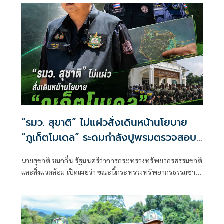
นครราชสีมา
“รมว. สุขาติ” ไม่แผ่วสั่งเดินหน้านโยบาย
“ภูเก็ตโมเดล” ระดมกำลังปูพรมตรวจสอบ
พื้นที่ทั้งเกาะภูเก็ต อีก 40 จุด พร้อมเร่ง
นายสุชาติ ชมกลิ่น รัฐมนตรีว่าการกระทรวงทรัพยากรธรรมชาติ
ผลักดันประกาศป่านันทนาการหาดนุ้ย ภูเก็ต
และสิ่งแวดล้อม เปิดเผยว่า ขณะนี้กระทรวงทรัพยากรธรรมชาติ
เพื่อประชาชนได้เข้าใช้ประโยชน์
และสิ่งแวดล้อม