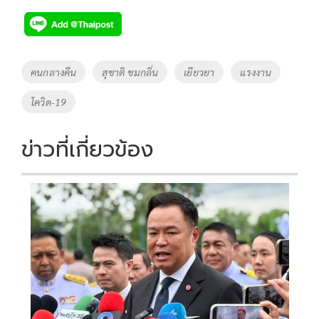
ac
wi
o
n
h
e
tt
p
e
ar
b
er
y
e
o
Li
Tags
คนกลางคืน
สุชาติ ชมกลิ่น
เยียวยา
แรงงาน
o
n
โควิด-19
k
k
ข่าวที่เกี่ยวข้อง