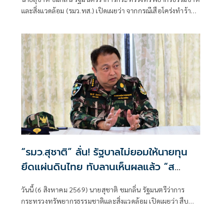
กรมอุทยานฯ แถลงความคืบหน้ากรณีเจ้า
และสิ่งแวดล้อม (รมว.ทส.) เปิดเผยว่า จากกรณีเสือโคร่งทำร้าย
หน้าเสียชีวิต
เจ้าหน้าที่พิทักษ์ป่าเขตรักษาพันธุ์สัตว์ป่าห้วยขาแข้งเสียชีวิต
ตนได้ติดตามสถานการณ์ดังกล่าวอย่างใกล้ชิด พร้อมแสดงความ
ห่วงใยต่อเจ้าหน้าที่ผู้ปฏิบัติงานในพื้นที่ และได้กำชับให้หน่วย
งานยกระดับมาตรการความปลอดภัยขั้นสูงสุดในการปฏิบัติ
ภารกิจเพื่อความปลอดภัยของผู้ปฏิบัติงาน
“รมว.สุชาติ” ลั่น! รัฐบาลไม่ยอมให้นายทุน
ยึดแผ่นดินไทย ทับลานเห็นผลแล้ว “ส
ตาร์เวลล์ การ์เด้นโฮม” รื้อเองคืบ 40%
วันนี้ (6 สิงหาคม 2569) นายสุชาติ ชมกลิ่น รัฐมนตรีว่าการ
เตือนผู้ฝ่าฝืนเจอมาตรการทางกฎหมาย
กระทรวงทรัพยากรธรรมชาติและสิ่งแวดล้อม เปิดเผยว่า สืบ
เนื่องจากเมื่อวันที่ 31 กรกฎาคม 2569 ตนได้ลงพื้นที่จังหวัด