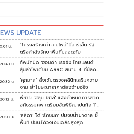
EWS UPDATE
“โครงสร้างเก่า-คนใหม่”บีอาร์เอ็น รัฐ
0:01 น.
ตรึงกำลังรักษาพื้นที่ปลอดภัย
ทัพนักบิด 'ฮอนด้า เรซซิ่ง ไทยแลนด์'
20:43 น.
ลุ้นล่าโพเดียม ARRC สนาม 4 ที่มัลดา
ลิกา
‘ศุภมาส’ สั่งเข้มตรวจคลินิกเสริมความ
20:32 น.
งาม ย้ำโฆษณาราคาต้องจ่ายจริง
พี่ชาย 'ฮลุน โซโล่' แจ้งกำหนดการสวด
20:12 น.
อภิธรรมศพ เตรียมจัดพิธีฌาปนกิจ 11
ส.ค.
'ลลิดา' โต้ 'รักชนก' ปมงบน้ำบาดาล ชี้
20:07 น.
พื้นที่ ปชน.ได้วงเงินเฉลี่ยสูงสุด