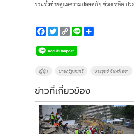
รวมทั้งช่วยดูแลความปลอดภัย ช่วยเหลือ ปร
F
T
C
Li
S
ac
wi
o
n
h
e
tt
p
e
ar
b
er
y
e
o
Li
Tags
ญี่ปุ่น
นายกรัฐมนตรี
ประยุทธ์ จันทร์โอชา
o
n
k
k
ข่าวที่เกี่ยวข้อง