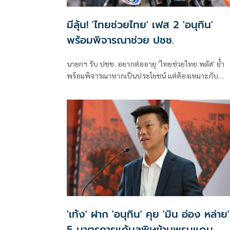
มีลุ้น! 'ไทยช่วยไทย' เฟส 2 'อนุทิน'
พร้อมพิจารณาช่วย ปชช.
นายกฯ รับ ปชช. อยากต่ออายุ 'ไทยช่วยไทย พลัส' ย้ำ
พร้อมพิจารณาหากเป็นประโยชน์ แต่ต้องเหมาะกับ
สถานการณ์ ยันรัฐบาลมีเวลาอีก 3 ปี พิสูจน์ผลงาน แจงล
ขาสั้นเดินตลาด 'ก็ลมมันเย็น'
'เท้ง' ฝาก 'อนุทิน' คุย 'มิน อ่อง หล่าย'
5 มาตรการแก้มลพิษข้ามพรมแดน