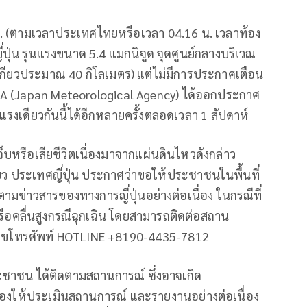
น. (ตามเวลาประเทศไทยหรือเวลา 04.16 น. เวลาท้อง
ี่ปุ่น รุนแรงขนาด 5.4 แมกนิจูด จุดศูนย์กลางบริเวณ
ตเกียวประมาณ 40 กิโลเมตร) แต่ไม่มีการประกาศเตือน
ือ JMA (Japan Meteorological Agency) ได้ออกประกาศ
รงเดียวกันนี้ได้อีกหลายครั้งตลอดเวลา 1 สัปดาห์
จ็บหรือเสียชีวิตเนื่องมาจากแผ่นดินไหวดังกล่าว
ยว ประเทศญี่ปุ่น ประกาศว่าขอให้ประชาชนในพื้นที่
มข่าวสารของทางการญี่ปุ่นอย่างต่อเนื่อง ในกรณีที่
ือคลื่นสูงกรณีฉุกเฉิน โดยสามารถติดต่อสถาน
ยเลขโทรศัพท์ HOTLINE +8190-4435-7812
าชน ได้ติดตามสถานการณ์ ซึ่งอาจเกิด
ข้องให้ประเมินสถานการณ์ และรายงานอย่างต่อเนื่อง