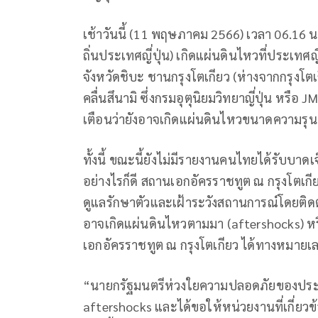
เช้าวันนี้ (11 พฤษภาคม 2566) เวลา 06.16 
ถิ่นประเทศญี่ปุ่น) เกิดแผ่นดินไหวที่ประเทศญ
จังหวัดชิบะ ชานกรุงโตเกียว (ห่างจากกรุงโ
คลื่นสึนามิ ซึ่งกรมอุตุนิยมวิทยาญี่ปุ่น หร
เตือนว่ายังอาจเกิดแผ่นดินไหวขนาดความรุนแ
ทั้งนี้ ขณะนี้ยังไม่มีรายงานคนไทยได้รับบาดเ
อย่างไรก็ดี สถานเอกอัครราชทูต ณ กรุงโตเกี
ดูแลรักษาตัวและเฝ้าระวังสถานการณ์โดยติดตา
อาจเกิดแผ่นดินไหวตามมา (aftershocks) หร
เอกอัครราชทูต ณ กรุงโตเกียว ได้ทางหมา
“นายกรัฐมนตรีห่วงใยความปลอดภัยของประช
aftershocks และได้ขอให้หน่วยงานที่เกี่ยว