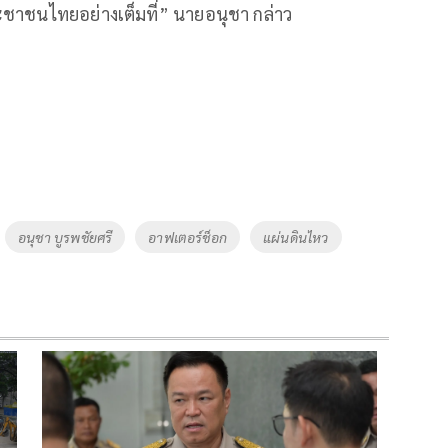
ะชาชนไทยอย่างเต็มที่” นายอนุชา กล่าว
อนุชา บูรพชัยศรี
อาฟเตอร์ช็อก
แผ่นดินไหว