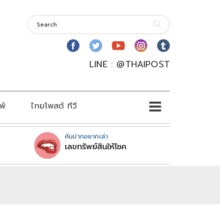
LINE : @THAIPOST
พ์
ไทยโพสต์ ทีวี
คันปากอยากเล่า
เลขทรัพย์สินให้โชค