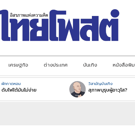
เศรษฐกิจ
ต่างประเทศ
บันเทิง
หนังสือพิม
ผักกาดหอม
วิสามัญบันเทิง
ดับไฟใต้มันไม่ง่าย
สุภาพบุรุษผู้อาวุโส?