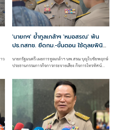
'นายกฯ' ย้ำทูลเกล้าฯ 'หมอสรณ' พ้น
ปธ.กสทช. ยึดกม.-ขั้นตอน ใช้ดุลยพินิจ
ไม่ได้
่าว
นายกรัฐมนตรี เผยการทูลเกล้าฯ นพ.สรณ บุญใบชัยพฤกษ์
ประธานกรรมการกิจการกระจายเสียง กิจการโทรทัศน์
และกิจการโทรคมนาคมแห่งชาติ (กสทช.) กรณีขาด
คุณสมบัติ