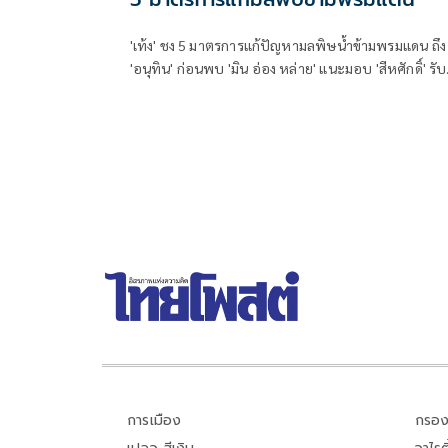
'เท้ง' ชง 5 มาตรการแก้ปัญหามลพิษน้ำข้ามพรมแดน ถึง
'อนุทิน' ก่อนพบ 'มิน อ่อง หล่าย' แนะมอบ 'สีหศักดิ์' รับ
ชอบหลัก ฝ่ายค้านติดตามความคืบหน้าทุกไตรมาส
การเมือง
กรอง