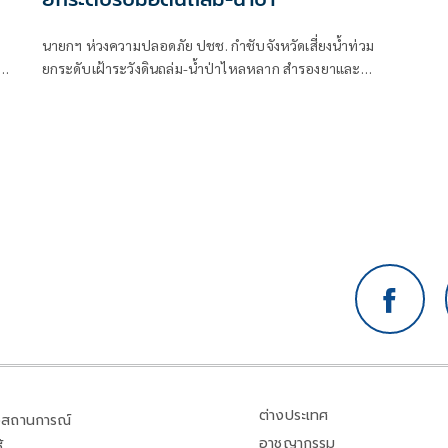
นายกฯ ห่วงความปลอดภัย ปชช. กำชับจังหวัดเสี่ยงน้ำท่วม
ผิด
ยกระดับเฝ้าระวังดินถล่ม-น้ำป่าไหลหลาก สำรองยาและ
เวชภัณฑ์ไม่น้อยกว่า 72 ชม. ดูแลผู้ป่วยกลุ่มเปราะบางใกล้
ชิด
ต่างประเทศ
สถานการณ์
อาชญากรรม