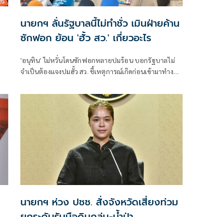
นายกฯ ลั่นรัฐบาลนี้ไม่ทำชั่ว เมินฝ่ายค้าน
ซักฟอก ย้อน 'ฮั้ว สว.' เกี่ยวอะไร
'อนุทิน' ไม่หวั่นโดนซักฟอกหลายปมร้อน บอกรัฐบาลไม่
จำเป็นต้องแจงปมฮั้ว สว. ชี้เหตุการณ์เกิดก่อนเข้ามาทำงาน
ุค
ส่วนทุจริตสอบท้องถิ่นทำเต็มที่ เรื่องจบแล้ว ยันไม่ต้องมี
องครักษ์พิทักษ์
นายกฯ ห่วง ปชช. สั่งจังหวัดเสี่ยงท่วม
ยกระดับรับมือดินถล่ม-น้ำป่า