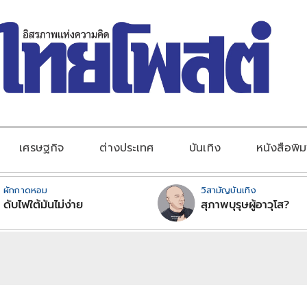
เศรษฐกิจ
ต่างประเทศ
บันเทิง
หนังสือพิม
ผักกาดหอม
วิสามัญบันเทิง
ดับไฟใต้มันไม่ง่าย
สุภาพบุรุษผู้อาวุโส?