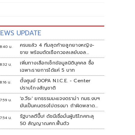
EWS UPDATE
ครบแล้ว 4 ทีมสุดท้ายลูกยางหญิง-
8:40 น.
ชาย พร้อมตัดเชือกวอลเลย์บอล
นักเรียน แชมป์กีฬา '7HD 2026'
เพิ่มทางเลือกเช็กข้อมูลนิติบุคคล ซื้อ
8:32 น.
เฉพาะรายการได้แค่ 5 บาท
ตั้งศูนย์ DOPA N.I.C.E. - Center
8:16 น.
ปราบโกงสัญชาติ
'อ.วีระ' ยกธรรมมะแจงดราม่า กมธ.งบฯ
7:59 น.
ยันเป็นคนตรงไปตรงมา ถ้าผิดพลาด
พร้อมขอโทษ
รัฐบาลตีปี๊บ! ดัชนีเชื่อมั่นผู้บริโภคทะลุ
7:54 น.
50 สัญญาณศก.ฟื้นตัว