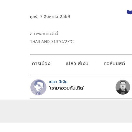
ศุกร์, 7 สิงหาคม 2569
สภาพอากาศวันนี้
THAILAND 31.3°C/27°C
การเมือง
เปลว สีเงิน
คอลัมนิสต์
เปลว สีเงิน
‘เรามาอวยกันเถิด’