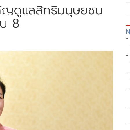
คัญดูแลสิทธิมนุษยชน
ับ 8
N