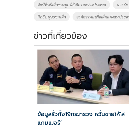
o
Li
Tags
ดัชนีสิทธิเด็กของมูลนิธิเด็กระหว่างประเทศ
น.ส.รั
o
n
สิทธิมนุษยชนเด็ก
องค์การทุนเพื่อเด็กแห่งสหประช
k
k
ข่าวที่เกี่ยวข้อง
ข้อมูลรั่วทั้ง19กระทรวง หวั่นขายให้‘ส
แกมเมอร์’