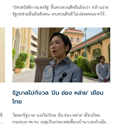
แล้วกว่า 4 ล้านราย
‘บัตรสวัสดิการแห่งรัฐ’ ยื่นทบทวนสิทธิแล้วกว่า 4 ล้านราย
รัฐเร่งช่วยยืนยันตัวตน–ทบทวนสิทธิ ไม่ปล่อยคนยากไร้
เสียโอกาส
รัฐบาลไม่กังวล 'มิน อ่อง หล่าย' เยือน
ไทย
อี
'โฆษกรัฐบาล' แจงไม่กังวล 'มิน อ่อง หล่าย' เยือนไทย
กม
กระทบภาพ รบ. เหตุเป็นประเทศเพื่อนบ้าน บอกถ้าเมีย
ร
นมาเกิดสันติภาพ ไทยได้ประโยชน์ เผยนายกฯจ่อถกหลาย