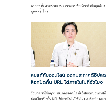
นายกฯ สั่งทุกหน่วยงานตรวจสอบข้อเท็จจริงข้อมูลส่วน
บุคคลรั่วไหล
ลุยแก้ภัยออนไลน์ ออกประกาศดีอีปลด
ล็อกปิดกั้น URL ได้ภายในไม่กี่ชั่วโมง
รัฐบาล รุกใช้กฎหมายแก้ภัยออนไลน์จริง!ออกประกาศดี
ปลดล็อกปิดกั้น URL ได้ภายในไม่กี่ชั่วโมง เร่งปิดช่องสแ
เมอร์ โชว์ผลงานปีงบ 2569 ระงับแล้ว 883,012 รายกา