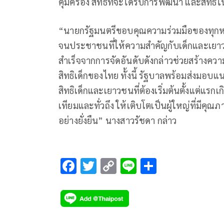
คุ้มครอง สิทธิที่จะได้รับการพัฒนา และสิทธิใ
“นายกรัฐมนตรีขอบคุณความร่วมมือของทุกหน่
จนประชาชนที่ให้ความสำคัญกับเด็กและเยาว
สำเร็จจากการจัดอันดับดังกล่าวช่วยสร้างควา
สิทธิเด็กของไทย ทั้งนี้ รัฐบาลพร้อมส่งมอบแ
สิทธิเด็กและเยาวชนที่ต้องเริ่มต้นตั้งแต่แรก
เทียมและทั่วถึง ให้เติบโตเป็นผู้ใหญ่ที่ม
อย่างยั่งยืน” นางสาวรัชดา กล่าว
F
T
C
Li
S
ac
wi
o
n
h
e
tt
p
e
ar
b
er
y
e