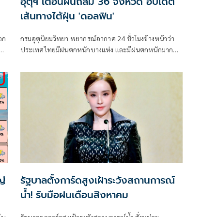
อุตุฯ เตือนฝนถล่ม 36 จังหวัด อัปเดต
เส้นทางไต้ฝุ่น 'ดอลฟิน'
อก
กรมอุตุนิยมวิทยา พยากรณ์อากาศ 24 ชั่วโมงข้างหน้าว่า
ประเทศไทยมีฝนตกหนักบางแห่ง และมีฝนตกหนักมาก
ง
บางพื้นที่ในภาคเหนือ ภาคตะวันออกเฉียงเหนือ และภาค
ตะวันออก
ญ่
รัฐบาลตั้งการ์ดสูงเฝ้าระวังสถานการณ์
น้ำ! รับมือฝนเดือนสิงหาคม