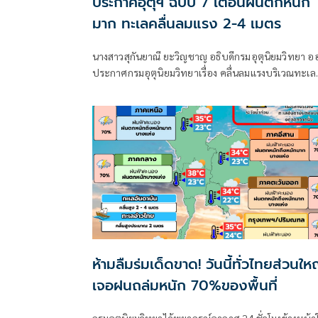
ประกาศอุตุฯ ฉบับ 7 เตือนฝนตกหนัก
มาก ทะเลคลื่นลมแรง 2-4 เมตร
นางสาวสุกันยาณี ยะวิญชาญ อธิบดีกรมอุตุนิยมวิทยา อ
ประกาศกรมอุตุนิยมวิทยาเรื่อง คลื่นลมแรงบริเวณทะเล
อันดามันตอนบนและอ่าวไทยตอนบน และฝนตกหนักถึ
หนักมากบริเวณประเทศไทย
ห้ามลืมร่มเด็ดขาด! วันนี้ทั่วไทยส่วนให
เจอฝนถล่มหนัก 70%ของพื้นที่