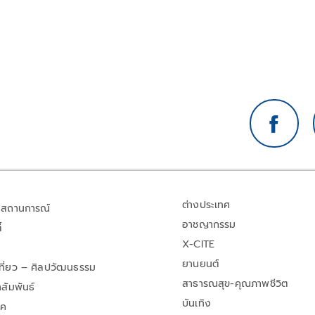
ต่างประเทศ
สถานการณ์
อาชญากรรม
้
X-CITE
ยานยนต์
เที่ยว – ศิลปวัฒนธรรม
สาธารณสุข-คุณภาพชีวิต
สัมพันธ์
บันเทิง
าค