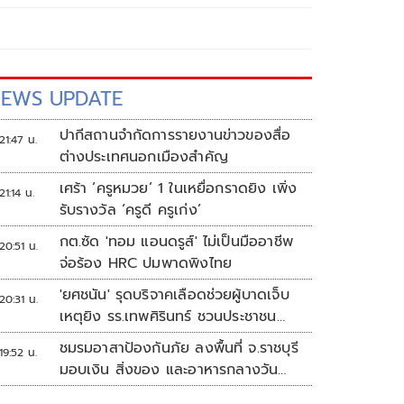
EWS UPDATE
ปากีสถานจำกัดการรายงานข่าวของสื่อ
21:47 น.
ต่างประเทศนอกเมืองสำคัญ
เศร้า ‘ครูหมวย’ 1 ในเหยื่อกราดยิง เพิ่ง
21:14 น.
รับรางวัล ‘ครูดี ครูเก่ง’
กต.ซัด 'ทอม แอนดรูส์' ไม่เป็นมืออาชีพ
20:51 น.
จ่อร้อง HRC ปมพาดพิงไทย
'ยศชนัน' รุดบริจาคเลือดช่วยผู้บาดเจ็บ
20:31 น.
เหตุยิง รร.เทพศิรินทร์ ชวนประชาชน
ร่วมบริจาค
ชมรมอาสาป้องกันภัย ลงพื้นที่ จ.ราชบุรี
19:52 น.
มอบเงิน สิ่งของ และอาหารกลางวัน
แก่โรงเรียนบ้านหนองน้ำใส