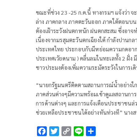
ขณะที่ช่วง 23 -25 ก.ค.นี้ ทางกรมฯ แจ้งว่า
ล่าง ภาคกลาง ภาคตะวันออก ภาคใต้ตอนบน ก
ต้องเฝ้าระวังฝนตกหนัก ฝนตกสะสม ซึ่งอาจทำใ
เนื่องจากมรสุมตะวันตกเฉียงใต้ กำลังปานกล
ประเทศไทย ประกอบกับมีหย่อมความกดอากาศ
ประเทศเวัยดนาม ) คลื่นลมในทะเลทั้ง 2 ฝั่ง
ชาวประมงต้องเพิ่มความระมัดระวังในการเดิ
“นายกรัฐมนตรีติดตามสถานการณ์น้ำอย่างใกล้ช
ภาคส่วนต่างๆมีความพร้อมเข้าดูแลสถานการณ์อ
การด้านต่างๆ และการแจ้งเตือนประชาชนล่ว
ช่วยเหลือประชาชนได้อย่างทันท่วงที” นางส
F
T
C
Li
S