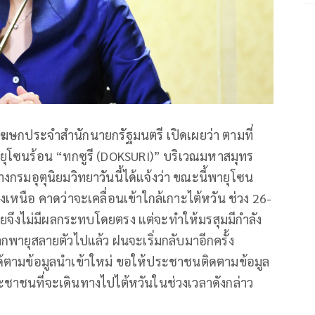
ฆษกประจำสำนักนายกรัฐมนตรี เปิดเผยว่า ตามที่
โซนร้อน “ทกซูรี (DOKSURI)” บริเวณมหาสมุทร
กรมอุตุนิยมวิทยาวันนี้ได้แจ้งว่า ขณะนี้พายุโซน
งเหนือ คาดว่าจะเคลื่อนเข้าใกล้เกาะไต้หวัน ช่วง 26-
ศไทยจึงไม่มีผลกระทบโดยตรง แต่จะทำให้มรสุมมีกำลัง
จากพายุสลายตัวไปแล้ว ฝนจะเริ่มกลับมาอีกครั้ง
ได้ตามข้อมูลนำเข้าใหม่ ขอให้ประชาชนติดตามข้อมูล
ะชาชนที่จะเดินทางไปไต้หวันในช่วงเวลาดังกล่าว