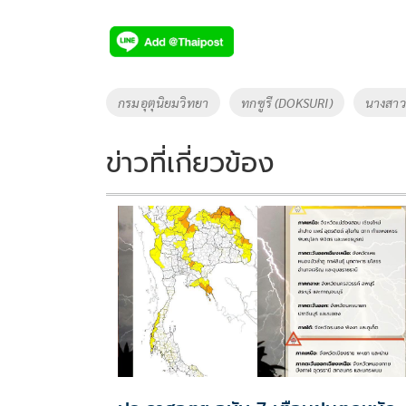
ac
wi
o
n
h
e
tt
p
e
ar
b
er
y
e
o
Li
Tags
กรมอุตุนิยมวิทยา
ทกซูรี (DOKSURI)
นางสาว
o
n
k
k
ข่าวที่เกี่ยวข้อง