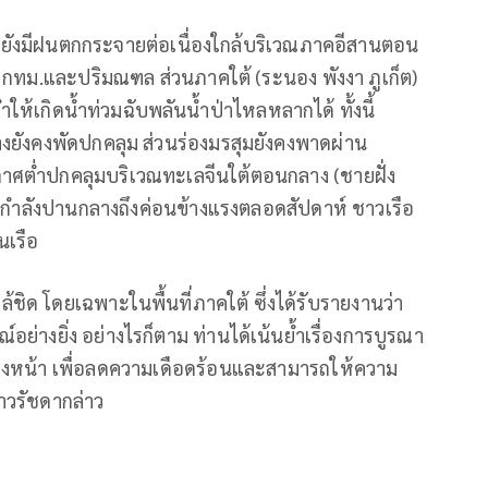
 จะยังมีฝนตกกระจายต่อเนื่องใกล้บริเวณภาคอีสานตอน
ทม.และปริมณฑล ส่วนภาคใต้ (ระนอง พังงา ภูเก็ต)
ห้เกิดน้ำท่วมฉับพลันน้ำป่าไหลหลากได้ ทั้งนี้
างยังคงพัดปกคลุม ส่วนร่องมรสุมยังคงพาดผ่าน
ต่ำปกคลุมบริเวณทะเลจีนใต้ตอนกลาง (ชายฝั่ง
 มีกำลังปานกลางถึงค่อนข้างแรงตลอดสัปดาห์ ชาวเรือ
นเรือ
ิด โดยเฉพาะในพื้นที่ภาคใต้ ซึ่งได้รับรายงานว่า
ย่างยิ่ง อย่างไรก็ตาม ท่านได้เน้นย้ำเรื่องการบูรณา
งหน้า เพื่อลดความเดือดร้อนและสามารถให้ความ
าวรัชดากล่าว