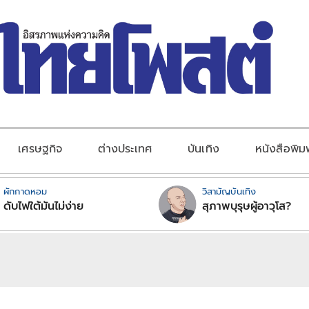
เศรษฐกิจ
ต่างประเทศ
บันเทิง
หนังสือพิม
ผักกาดหอม
วิสามัญบันเทิง
ดับไฟใต้มันไม่ง่าย
สุภาพบุรุษผู้อาวุโส?