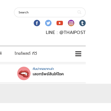
LINE : @THAIPOST
พ์
ไทยโพสต์ ทีวี
คันปากอยากเล่า
เลขทรัพย์สินให้โชค