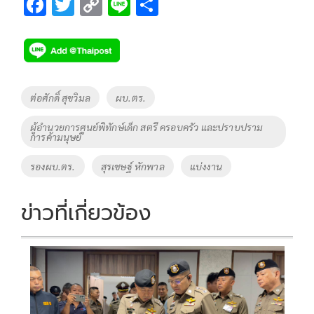
F
T
C
Li
S
ac
wi
o
n
h
e
tt
p
e
ar
b
er
y
e
o
Li
Tags
ต่อศักดิ์ สุขวิมล
ผบ.ตร.
o
n
ผู้อำนวยการศูนย์พิทักษ์เด็ก สตรี ครอบครัว และปราบปราม
k
k
การค้ามนุษย์
รองผบ.ตร.
สุรเชษฐ์ หักพาล
แบ่งงาน
ข่าวที่เกี่ยวข้อง