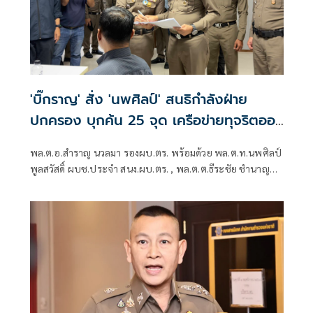
'บิ๊กราญ' สั่ง 'นพศิลป์' สนธิกำลังฝ่าย
ปกครอง บุกค้น 25 จุด เครือข่ายทุจริตออ
กบัตรปชช.
พล.ต.อ.สำราญ นวลมา รองผบ.ตร. พร้อมด้วย พล.ต.ท.นพศิลป์
พูลสวัสดิ์ ผบช.ประจำ สนง.ผบ.ตร. , พล.ต.ต.ธีระชัย ชำนาญ
หมอ รอง ผบช.