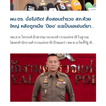
ผบ.ตร. นั่งไม่ติด! สั่งสอบตำรวจ สภ.ห้วย
ใหญ่ หลังถูกเมีย 'ป๋อง' แฉเป็นเอเย่นต์ยา
เสพติด
พล.ต.ท.ไตรรงค์ ผิวพรรณ รองจเรตำรวจแห่งชาติ ในฐานะ
โฆษกสำนักงานตำรวจแห่งชาติ เปิดเผยว่า พล.ต.อ.กิตติ์รัฐ พันธุ์
เพ็ชร์ ผู้บัญชาการตำรวจแห่งชาติ (ผบ.ตร.) สั่งการให้เร่งตรวจ
สอบข้อเท็จกรณีมีการกล่าวอ้างว่า นายฑนาฯ หรือ ป๋อง