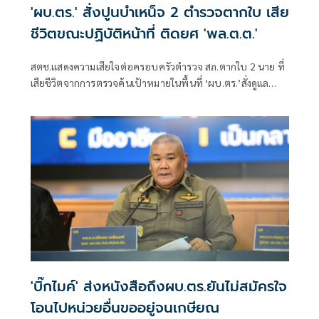
'ผบ.ตร.' สั่งปูนบำเหน็จ 2 ตำรวจตากใบ เสีย
ชีวิตขณะปฏิบัติหน้าที่ ติดยศ 'พล.ต.ต.'
สตช.แสดงความเสียใจต่อครอบครัวตำรวจ สภ.ตากใบ 2 นาย ที่
เสียชีวิตจากการตรวจค้นเป้าหมายในพื้นที่ ‘ผบ.ตร.’สั่งดูแล
สวัสดิการเต็มที่ และดูแลรักษาอย่างดีที่สุด 4 ตำรวจที่บาดเจ็บ
จากเหตุดังกล่าว
'บิ๊กไมค์' ส่งหนังสือถึงผบ.ตร.ยันไม่สมัครใจ
โอนไปหน่วยอื่นขออยู่จนเกษียณ