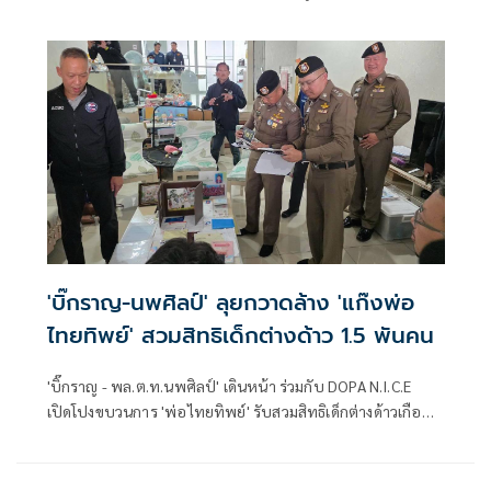
แห่งชาติ แ
'บิ๊กราญ-นพศิลป์' ลุยกวาดล้าง 'แก๊งพ่อ
ไทยทิพย์' สวมสิทธิเด็กต่างด้าว 1.5 พันคน
'บิ๊กราญ - พล.ต.ท.นพศิลป์' เดินหน้า ร่วมกับ DOPA N.I.C.E
เปิดโปงขบวนการ 'พ่อไทยทิพย์' รับสวมสิทธิเด็กต่างด้าวเกือบ
1,500 ราย บุกค้นโรงพยาบาลเอกชน รวบ 4 ผู้ต้องหา