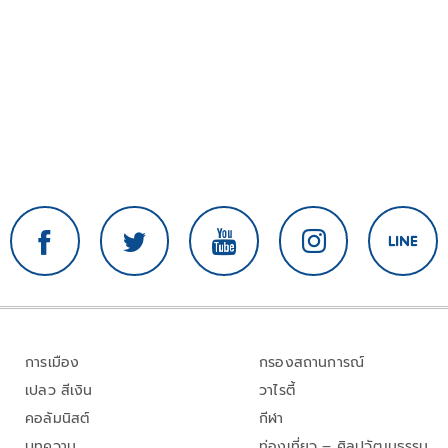
การเมือง
กรองสถานการณ์
เปลว สีเงิน
วาไรตี้
คอลัมนิสต์
กีฬา
บทความ
ท่องเที่ยว – ศิลปวัฒนธรรม