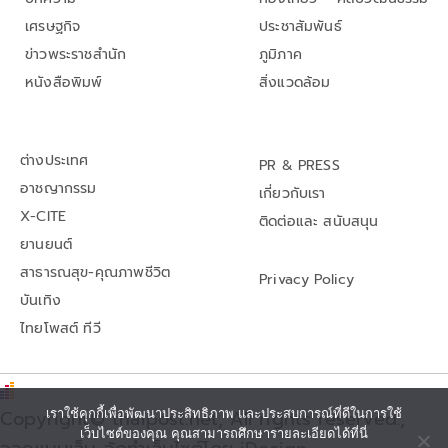
เศรษฐกิจ
ประชาสัมพันธ์
ข่าวพระราชสำนัก
ภูมิภาค
หนังสือพิมพ์
สิ่งแวดล้อม
ต่างประเทศ
PR & PRESS
อาชญากรรม
เกี่ยวกับเรา
X-CITE
ติดต่อและ สนับสนุน
ยานยนต์
สาธารณสุข-คุณภาพชีวิต
Privacy Policy
บันเทิง
ไทยโพสต์ ทีวี
Copyright© thaipost.net, All rights reserved.,
เราใช้คุกกี้เพื่อพัฒนาประสิทธิภาพ และประสบการณ์ที่ดีในการใช้
เว็บไซต์ของคุณ คุณสามารถศึกษารายละเอียดได้ที่นี่