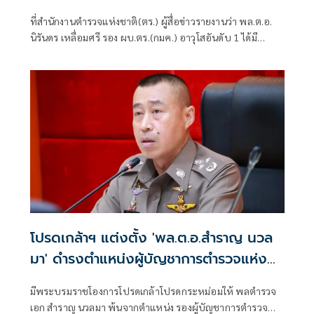
ที่สำนักงานตำรวจแห่งชาติ(ตร.) ผู้สื่อข่าวรายงานว่า พล.ต.อ.
นิรันดร เหลื่อมศรี รอง ผบ.ตร.(กมค.) อาวุโสอันดับ 1 ได้มี
หนังสือบันทึกข้อคว
โปรดเกล้าฯ แต่งตั้ง 'พล.ต.อ.สำราญ นวล
มา' ดำรงตำแหน่งผู้บัญชาการตำรวจแห่ง
ชาติ
มีพระบรมราชโองการโปรดเกล้าโปรดกระหม่อมให้ พลตำรวจ
เอก สำราญ นวลมา พ้นจากตำแหน่ง รองผู้บัญชาการตำรวจ