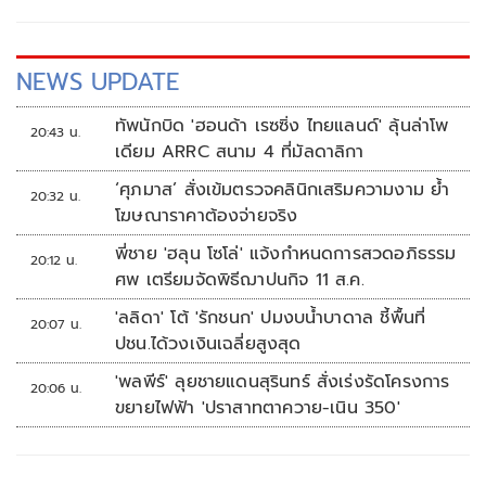
NEWS UPDATE
ทัพนักบิด 'ฮอนด้า เรซซิ่ง ไทยแลนด์' ลุ้นล่าโพ
20:43 น.
เดียม ARRC สนาม 4 ที่มัลดาลิกา
‘ศุภมาส’ สั่งเข้มตรวจคลินิกเสริมความงาม ย้ำ
20:32 น.
โฆษณาราคาต้องจ่ายจริง
พี่ชาย 'ฮลุน โซโล่' แจ้งกำหนดการสวดอภิธรรม
20:12 น.
ศพ เตรียมจัดพิธีฌาปนกิจ 11 ส.ค.
'ลลิดา' โต้ 'รักชนก' ปมงบน้ำบาดาล ชี้พื้นที่
20:07 น.
ปชน.ได้วงเงินเฉลี่ยสูงสุด
'พลพีร์' ลุยชายแดนสุรินทร์ สั่งเร่งรัดโครงการ
20:06 น.
ขยายไฟฟ้า 'ปราสาทตาควาย-เนิน 350'