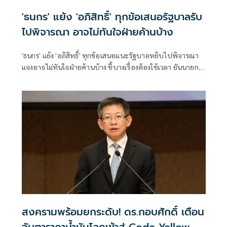
'ธนกร' แย้ง 'อภิสิทธิ์' ทุกข้อเสนอรัฐบาลรับ
ไปพิจารณา อาจไม่ทันใจฝ่ายค้านบ้าง
'ธนกร' แย้ง 'อภิสิทธิ์' ทุกข้อเสนอแนะรัฐบาลหยิบไปพิจารณา
แจงอาจไม่ทันใจฝ่ายค้านบ้าง ชี้บางเรื่องต้องใช้เวลา ยันนายกฯ
ไม่เคยนิ่งนอนใจ สั่งการใกล้ชิดห้ามทอดทิ้งประชาชน
สงครามพร้อมยกระดับ! ดร.กอบศักดิ์ เตือน
จับตาราคาน้ำมันโลกเข้าสู่ Code Yellow