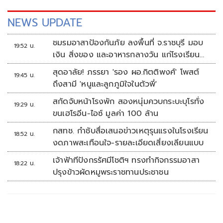
NEWS UPDATE
ชมรมอาสาป้องกันภัย ลงพื้นที่ จ.ราชบุรี มอบ
19:52 น.
เงิน สิ่งของ และอาหารกลางวัน แก่โรงเรียน
บ้านหนองน้ำใส
สุดอาลัย! ภรรยา 'รอง ผอ.กิตติพงศ์' โพสต์
19:45 น.
ถึงสามี 'หนูและลูกภูมิใจในตัวพี่'
สกัดจับหน้าโรงพัก สองหนุ่มควบกระบะบุโรทั่ง
19:29 น.
ขนเฮโรอีน-ไอซ์ มูลค่า 100 ล้าน
กสทช. กำชับสื่อเสนอข่าวเหตุรุนแรงในโรงเรียน
18:52 น.
งดภาพสะเทือนใจ-รายละเอียดเสี่ยงเลียนแบบ
เจ้าฟ้าทีปังกรรัศมีโชติฯ ทรงทำกิจกรรมอาสา
18:22 น.
ปรุงข้าวผัดหมูพระราชทานประชาชน