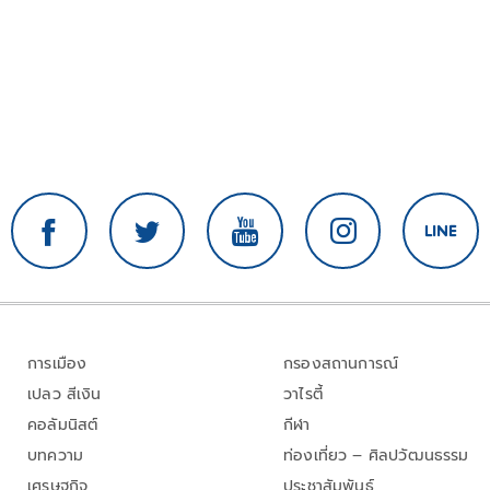
การเมือง
กรองสถานการณ์
เปลว สีเงิน
วาไรตี้
คอลัมนิสต์
กีฬา
บทความ
ท่องเที่ยว – ศิลปวัฒนธรรม
เศรษฐกิจ
ประชาสัมพันธ์