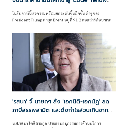
อีกครั้ง
ในสัปดาห์นี้ สงครามพร้อมยกระดับขึ้นอีกขั้น คำขู่ของ
President Trump ล่าสุด Brent อยู่ที่ 91.2 ดอลล่าร์ต่อบาเรล
จากการยิงเรือขนสินค้า เรือบรรทุกน้ำมัน การเริ่มตอบโต้ไปมา
ของ 2 ฝ่าย
'รสนา' จี้ นายกฯ สั่ง 'เอกนิติ-เอกนัฏ' ลด
ภาษีสรรพสามิต และดึงกำไรส่วนเกินจาก
โรงกลั่นมาลดราคาน้ำมัน
น.ส.รสนา โตสิตระกูล ประธานอนุกรรมการด้านบริการ