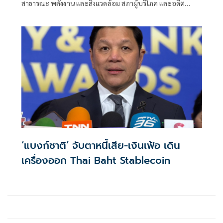
สาธารณะ พลังงาน และสิ่งแวดล้อม สภาผู้บริโภค และอดีต
สมาชิกวุฒิสภา กรุงเทพฯ โพสต์ข้อความผ่านเฟซบุ๊กว่า นายกฯ
อนุทินหยุดบริหารบ้านเมืองแบบชิวๆท่ามกลางสถานการณ์โลก
ที่ผันผวน เข้าข่ายสมรู้ร่วมคิดร่วมกับทุนพลังงาน ในการเอา
เปรียบผู้บริโภค ใช่หรือไม่ ?
‘แบงก์ชาติ’ จับตาหนี้เสีย-เงินเฟ้อ เดิน
เครื่องออก Thai Baht Stablecoin