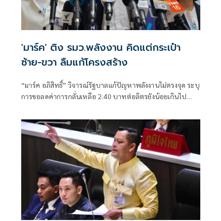
'มาร์ค' ติง รมว.พลังงาน คิดแต่กระเป๋า
ซ้าย-ขวา ลืมแก้โครงสร้าง
“มาร์ค อภิสิทธิ์” วิจารณ์รัฐบาลแก้ปัญหาพลังงานไม่ตรงจุด ระบุ
การขอลดค่าการกลั่นเหลือ 2.40 บาทต่อลิตรยังน้อยเกินไป
และยังผลักภาระให้กองทุนน้ำมัน พร้อมทวงสัญญาปรับ
โครงสร้างค่าไฟ