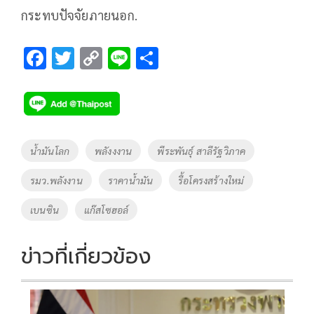
กระทบปัจจัยภายนอก.
F
T
C
Li
S
ac
wi
o
n
h
e
tt
p
e
ar
b
er
y
e
o
Li
Tags
น้ำมันโลก
พลังงงาน
พีระพันธุ์ สาลีรัฐวิภาค
o
n
รมว.พลังงาน
ราคาน้ำมัน
รื้อโครงสร้างใหม่
k
k
เบนซิน
แก๊สโซฮอล์
ข่าวที่เกี่ยวข้อง