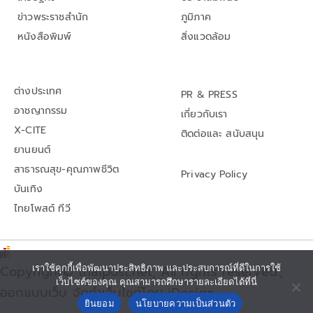
ข่าวพระราชสำนัก
ภูมิภาค
หนังสือพิมพ์
สิ่งแวดล้อม
ต่างประเทศ
PR & PRESS
อาชญากรรม
เกี่ยวกับเรา
X-CITE
ติดต่อและ สนับสนุน
ยานยนต์
สาธารณสุข-คุณภาพชีวิต
Privacy Policy
บันเทิง
ไทยโพสต์ ทีวี
Copyright© thaipost.net, All rights reserved.,
เราใช้คุกกี้เพื่อพัฒนาประสิทธิภาพ และประสบการณ์ที่ดีในการใช้
เว็บไซต์ของคุณ คุณสามารถศึกษารายละเอียดได้ที่นี่
ออกแบบเว็บ จัดทำเว็บไซต์โดย iDesign
ยินยอม
นโยบายความเป็นส่วนตัว