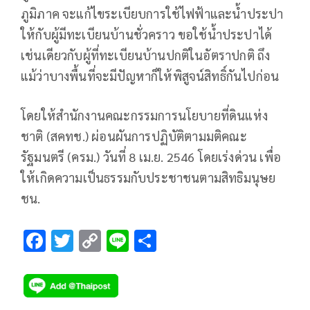
ภูมิภาค จะแก้ไขระเบียบการใช้ไฟฟ้าและน้ำประปา
ให้กับผู้มีทะเบียนบ้านชั่วคราว ขอใช้น้ำประปาได้
เช่นเดียวกับผู้ที่ทะเบียนบ้านปกติในอัตราปกติ ถึง
แม้ว่าบางพื้นที่จะมีปัญหาก็ให้พิสูจน์สิทธิ์กันไปก่อน
โดยให้สำนักงานคณะกรรมการนโยบายที่ดินแห่ง
ชาติ (สคทช.) ผ่อนผันการปฏิบัติตามมติคณะ
รัฐมนตรี (ครม.) วันที่ 8 เม.ย. 2546 โดยเร่งด่วน เพื่อ
ให้เกิดความเป็นธรรมกับประชาชนตามสิทธิมนุษย
ชน.
F
T
C
Li
S
ac
wi
o
n
h
e
tt
p
e
ar
b
er
y
e