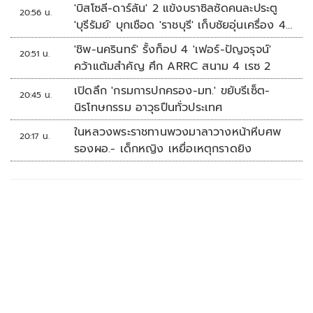
'บิสโซลี-ดาร์ลัน' 2 แข้งบราซิลซัดคนละประตู
20:56 น.
'บุรีรัมย์' บุกเชือด 'ราชบุรี' เก็บชัยอุ่นเครื่อง 4
นัดรวด
'ชิพ-นครินทร์' รั้งท็อป 4 'เฟอร์-ปัญจรุจน์'
20:51 น.
คว้าแต้มสำคัญ ศึก ARRC สนาม 4 เรซ 2
เปิดลึก 'กรมการปกครอง-มท.' ขยับรีเซ็ต-
20:45 น.
นิรโทษกรรม อาวุธปืนทั่วประเทศ
ในหลวงพระราชทานพวงมาลาวางหน้าหีบศพ
20:17 น.
รองผอ.- เด็กหญิง เหยื่อเหตุกราดยิง