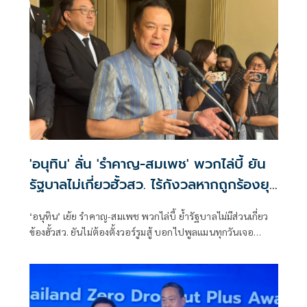
'อนุทิน' ลั่น 'รำคาญ-สมเพช' พวกไล่บี้ ยัน
รัฐบาลไม่เกี่ยวฮั้วสว. ไร้กังวลหากถูกร้องยุบ
พรรค
‘อนุทิน’ เย้ย รำคาญ-สมเพช พวกไล่บี้ ย้ำรัฐบาลไม่มีส่วนเกี่ยว
ข้องฮั้วสว. ยันไม่ต้องตั้งวอร์รูมสู้ บอกไปพูลแมนทุกวันเจอ
สว.เพียบ แต่ไม่มีอะไรในกอไผ่