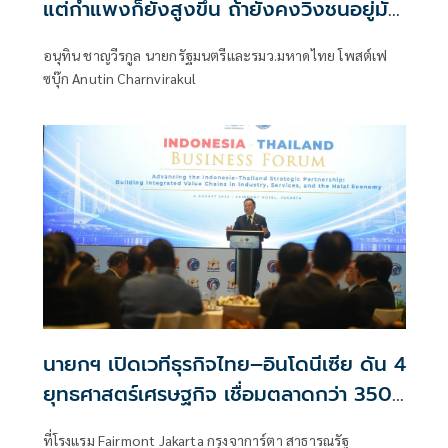
แต่กำแพงก็ยังสูงขึ้น ถ้ายังคงวิ่งชนอยู่มัน
ก็เจ็บหัวอีก
อนุทิน ชาญวีรกูล นายกรัฐมนตรีและรมว.มหาดไทย โพสต์เฟ
ซบุ๊ก Anutin Charnvirakul
นายกฯ เปิดเวทีธุรกิจไทย–อินโดนีเซีย ดัน 4
ยุทธศาสตร์เศรษฐกิจ เชื่อมตลาดกว่า 350
ล้านคน
ที่โรงแรม Fairmont Jakarta กรุงจาการ์ตา สาธารณรัฐ