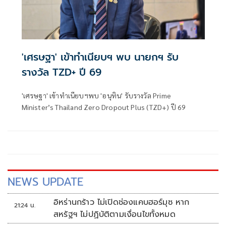
'เศรษฐา' เข้าทำเนียบฯ พบ นายกฯ รับ
รางวัล TZD+ ปี 69
'เศรษฐา' เข้าทำเนียบฯพบ 'อนุทิน' รับรางวัล Prime
Minister’s Thailand Zero Dropout Plus (TZD+) ปี 69
NEWS UPDATE
อิหร่านกร้าว ไม่เปิดช่องแคบฮอร์มุซ หาก
21:24 น.
สหรัฐฯ ไม่ปฏิบัติตามเงื่อนไขทั้งหมด