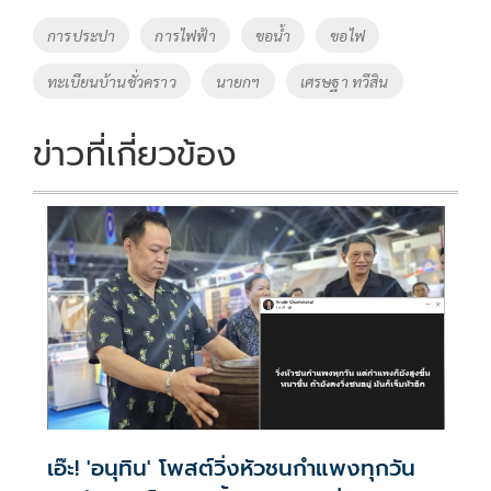
o
Li
Tags
การประปา
การไฟฟ้า
ขอน้ำ
ขอไฟ
o
n
ทะเบียนบ้านชั่วคราว
นายกฯ
เศรษฐา ทวีสิน
k
k
ข่าวที่เกี่ยวข้อง
เอ๊ะ! 'อนุทิน' โพสต์วิ่งหัวชนกำแพงทุกวัน