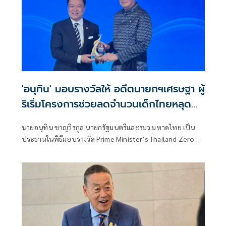
'อนุทิน' มอบรางวัลให้ อดีตนายกฯเศรษฐา ผู้
ริเริ่มโครงการช่วยลดจำนวนเด็กไทยหลุด
ระบบการศึกษา
นายอนุทิน ชาญวีรกูล นายกรัฐมนตรีและรมว.มหาดไทย เป็น
ประธานในพิธีมอบรางวัล Prime Minister’s Thailand Zero
Dropout Plus Awards (TZD+) ประจำปี พ.ศ. 2569 โดยมี
นายเศรษฐา ทวีสิน อดีตนายกรัฐมนตรี เข้ารับรางวัลเกียรติยศ
เพื่อยกย่องเชิดชูเกียรติ ในฐานะผู้ริเริ่มผลักดันโครงการ
Thailand Zero Dropout ให้เป็นวาระแห่งชาติ คืนโอกาสและ
อนาคตให้เด็กและเยาวชนนอกระบบการศึกษาไทย