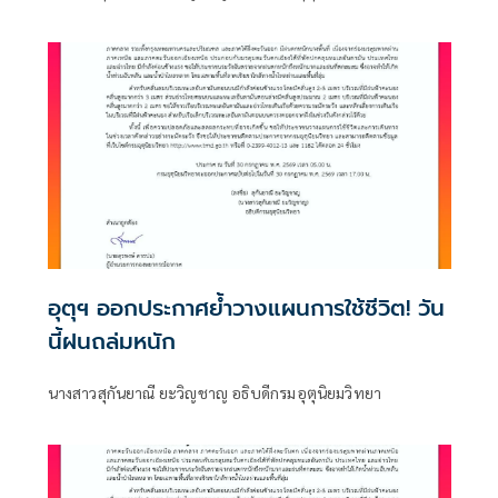
อุตุฯ ออกประกาศย้ำวางแผนการใช้ชีวิต! วัน
นี้ฝนถล่มหนัก
นางสาวสุกันยาณี ยะวิญชาญ อธิบดีกรมอุตุนิยมวิทยา