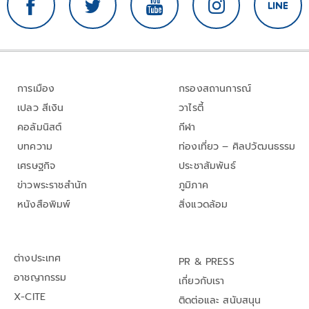
การเมือง
กรองสถานการณ์
เปลว สีเงิน
วาไรตี้
คอลัมนิสต์
กีฬา
บทความ
ท่องเที่ยว – ศิลปวัฒนธรรม
เศรษฐกิจ
ประชาสัมพันธ์
ข่าวพระราชสำนัก
ภูมิภาค
หนังสือพิมพ์
สิ่งแวดล้อม
ต่างประเทศ
PR & PRESS
อาชญากรรม
เกี่ยวกับเรา
X-CITE
ติดต่อและ สนับสนุน