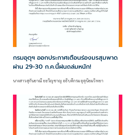
กรมอุตุฯ ออกประกาศเตือนร่องมรสุมพาด
ผ่าน 29-30 ก.ค.นี้ฝนถล่มหนัก!
นางสาวสุกันยาณี ยะวิญชาญ อธิบดีกรมอุตุนิยมวิทยา