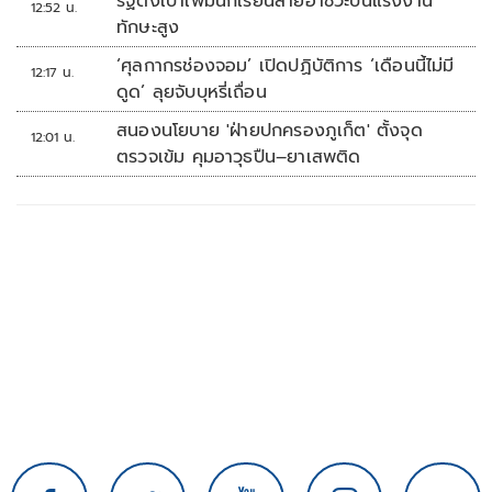
รัฐตั้งเป้าเพิ่มนักเรียนสายอาชีวะปั้นแรงงาน
12:52 น.
ทักษะสูง
‘ศุลกากรช่องจอม’ เปิดปฏิบัติการ ‘เดือนนี้ไม่มี
12:17 น.
ดูด’ ลุยจับบุหรี่เถื่อน
สนองนโยบาย 'ฝ่ายปกครองภูเก็ต' ตั้งจุด
12:01 น.
ตรวจเข้ม คุมอาวุธปืน–ยาเสพติด