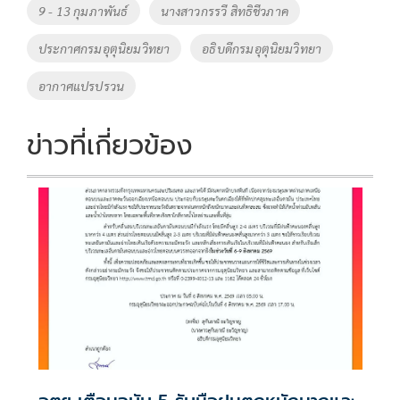
o
Li
Tags
9 - 13 กุมภาพันธ์
นางสาวกรรวี สิทธิชีวภาค
o
n
ประกาศกรมอุตุนิยมวิทยา
อธิบดีกรมอุตุนิยมวิทยา
k
k
อากาศแปรปรวน
ข่าวที่เกี่ยวข้อง