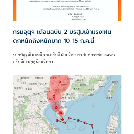
กรมอุตุฯ เตือนฉบับ 2 มรสุมเข้าแรง!ฝน
ตกหนักถึงหนักมาก 10-15 ก.ค.นี้
นายนัฐวุฒิ แดนดี รองอธิบดี ฝ่ายวิชาการ รักษาราชการแทน
อธิบดีกรมอุตุนิยมวิทยา