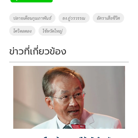
b
er
y
e
o
Li
Tags
ปลายเดือนกุมภาพันธ์
ยง ภู่วรวรรณ
อัตราเสียชีวิต
o
n
โควิดลดลง
ไข้หวัดใหญ่
k
k
ข่าวที่เกี่ยวข้อง