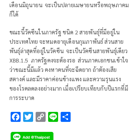
เดือนมิถุนายน จะเป็นปลายเมษายนหรือพฤษภาคม
ก็ได้
ขณะนี้วัคซีนในภาครัฐ ชนิด 2 สายพันธุ์ที่มีอยู่ใน
ประเทศไทย จะหมดอายุเดือนกุมภาพันธ์ ส่วนสาย
พันธุ์ล่าสุดที่อยู่ในวัคซีน จะเป็นวัคซีนสายพันธุ์เดียว
XBB.1.5 ภาครัฐคงจะต้องรอ ส่วนภาคเอกชนเข้าใจ
ว่าขณะนี้มีแล้ว คงหาคนที่จะฉีดยาก ถ้าต้องเสีย
สตางค์ และมีราคาค่อนข้างแพง และความรุนแรง
ของโรคลดลงอย่างมาก เมื่อเปรียบเทียบกับปีแรกที่มี
การระบาด
F
T
C
Li
S
ac
wi
o
n
h
e
tt
p
e
ar