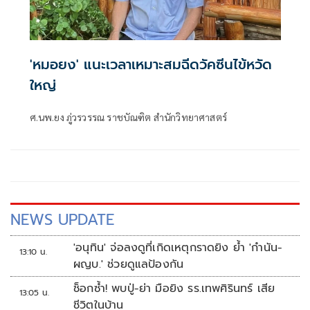
'หมอยง' แนะเวลาเหมาะสมฉีดวัคซีนไข้หวัด
ใหญ่
ศ.นพ.ยง ภู่วรวรรณ ราชบัณฑิต สำนักวิทยาศาสตร์
NEWS UPDATE
'อนุทิน' จ่อลงดูที่เกิดเหตุกราดยิง ย้ำ 'กำนัน-
13:10 น.
ผญบ.' ช่วยดูแลป้องกัน
ช็อกซ้ำ! พบปู่-ย่า มือยิง รร.เทพศิรินทร์ เสีย
13:05 น.
ชีวิตในบ้าน