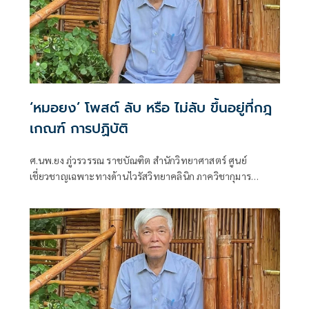
‘หมอยง’ โพสต์ ลับ หรือ ไม่ลับ ขึ้นอยู่ที่กฎ
เกณฑ์ การปฏิบัติ
ศ.นพ.ยง ภู่วรวรรณ ราชบัณฑิต สำนักวิทยาศาสตร์ ศูนย์
เชี่ยวชาญเฉพาะทางด้านไวรัสวิทยาคลินิก ภาควิชากุมาร
เวชศาสตร์ คณะแพทยศาสตร์ จุฬาลงกรณ์มหาวิทยาลัย