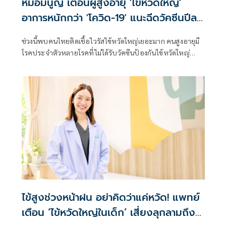
หมอมนูญ เตือนผู้สูงอายุ 'ไข้หวัดใหญ่'
อาการหนักกว่า 'โควิด-19' แนะฉีดวัคซีนปีละ
เข็ม ลดรุนแรง
ช่วงนี้พบคนไทยติดเชื้อไวรัสไข้หวัดใหญ่เยอะมาก คนสูงอายุมี
โรคประจำตัวหลายโรคที่ไม่ได้รับวัคซีนป้องกันไข้หวัดใหญ่
เวลาติดเชื้อ บางคนอาการหนัก
ไข้สูงช่วงหน้าฝน อย่าคิดว่าแค่หวัด! แพทย์
เตือน ‘ไข้หวัดใหญ่ในเด็ก’ เสี่ยงลุกลามถึง