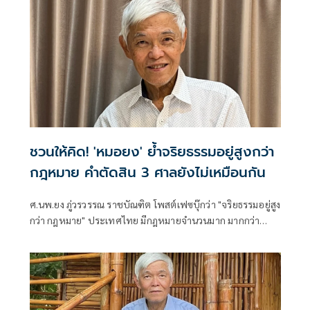
ชวนให้คิด! 'หมอยง' ย้ำจริยธรรมอยู่สูงกว่า
กฎหมาย คำตัดสิน 3 ศาลยังไม่เหมือนกัน
ศ.นพ.ยง ภู่วรวรรณ ราชบัณฑิต โพสต์เฟซบุ๊กว่า "จริยธรรมอยู่สูง
กว่า กฎหมาย" ประเทศไทย มีกฎหมายจำนวนมาก มากกว่า
ประเทศที่พัฒนาแล้วหลายเท่า