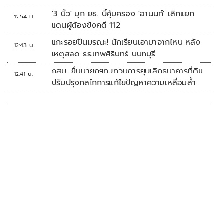
'3 นิ้ว' บุก ยธ. บี้คุ้มครอง 'อานนท์' เลิกแยก
12:54 น.
แดนผู้ต้องขังคดี 112
แกะรอยปืนมรณะ! นักเรียนเอามาจากไหน หลัง
12:43 น.
เหตุสลด รร.เทพศิรินทร์ นนทบุรี
กสม. ยื่นนายกฯทบทวนการยุบเลิกธนาคารที่ดิน
12:41 น.
ปรับปรุงกลไกการแก้ไขปัญหาความเหลื่อมล้ำ