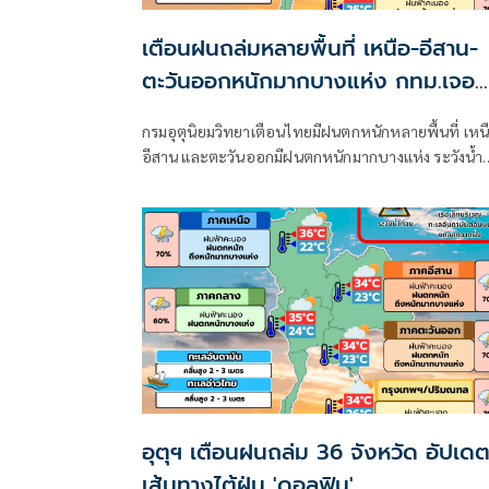
เตือนฝนถล่มหลายพื้นที่ เหนือ-อีสาน-
ตะวันออกหนักมากบางแห่ง กทม.เจอ
70%
กรมอุตุนิยมวิทยาเตือนไทยมีฝนตกหนักหลายพื้นที่ เหน
อีสาน และตะวันออกมีฝนตกหนักมากบางแห่ง ระวังน้ำ
ท่วมฉับพลัน-น้ำป่าไหลหลาก ขณะที่อันดามันตอนบน
อ่าวไทยตอนบนคลื่นสูง 2-3 เมตร เรือเล็กควรงดออกจา
ฝั่ง ส่วนไต้ฝุ่น “ดอลฟิน” ไม่เข้าไทย
อุตุฯ เตือนฝนถล่ม 36 จังหวัด อัปเด
เส้นทางไต้ฝุ่น 'ดอลฟิน'