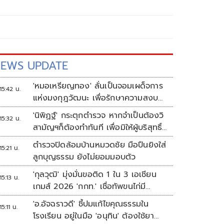
EWS UPDATE
'หมอเหรียญทอง' ลั่นเป็นจอมเผด็จการ
15:42 น.
แห่งมงกุฎวัฒนะ เพื่อรักษาความสงบ
ปลอดภัยภายในรพ.
'นิพิฏฐ์' กระตุกตำรวจ หากจำเป็นต้องวิ
15:32 น.
สามัญฯก็ต้องทำทันที เพื่อมิให้ผู้บริสุทธิ์
เสียชีวิตเพิ่ม
ตำรวจปิดล้อมบ้านหมวดชัย มือปืนยิงใส่
15:21 น.
ลูกบุญธรรม ยังไม่ยอมมอบตัว
'กุลวุฒิ' มุ่งมั่นขอติด 1 ใน 3 เอเชียน
15:13 น.
เกมส์ 2026 'กกท.' เชื่อทัพขนไก่มี
เหรียญแน่
'อ.อัจฉราวดี' ชี้ปมแก้ไขคุณธรรมใน
15:11 น.
โรงเรียน อยู่ในมือ 'อนุทิน' ต้องใช้ยา