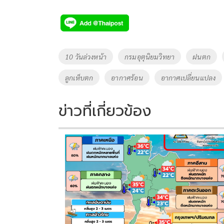
ac
wi
o
n
h
e
tt
p
e
ar
b
er
y
e
o
Li
Tags
10 วันล่วงหน้า
กรมอุตุนิยมวิทยา
ฝนตก
o
n
ลูกเห็บตก
อากาศร้อน
อากาศเปลี่ยนแปลง
k
k
ข่าวที่เกี่ยวข้อง