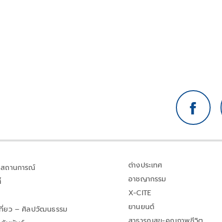
ต่างประเทศ
สถานการณ์
อาชญากรรม
้
X-CITE
ยานยนต์
เที่ยว – ศิลปวัฒนธรรม
สาธารณสุข-คุณภาพชีวิต