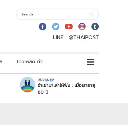
LINE : @THAIPOST
พ์
ไทยโพสต์ ทีวี
มองมุมสูง
จำเขามาเล่าให้ฟัง : เมื่อเราอายุ
80 ปี