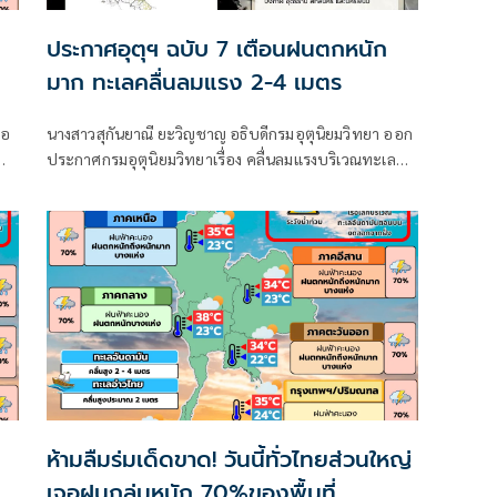
ประกาศอุตุฯ ฉบับ 7 เตือนฝนตกหนัก
มาก ทะเลคลื่นลมแรง 2-4 เมตร
ือ
นางสาวสุกันยาณี ยะวิญชาญ อธิบดีกรมอุตุนิยมวิทยา ออก
ประกาศกรมอุตุนิยมวิทยาเรื่อง คลื่นลมแรงบริเวณทะเล
และ
อันดามันตอนบนและอ่าวไทยตอนบน และฝนตกหนักถึง
ก
หนักมากบริเวณประเทศไทย
ต
ห้ามลืมร่มเด็ดขาด! วันนี้ทั่วไทยส่วนใหญ่
เจอฝนถล่มหนัก 70%ของพื้นที่