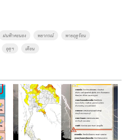
ฝนฟ้าคะนอง
พยากรณ์
พายฤดูร้อน
อุตุฯ
เตือน